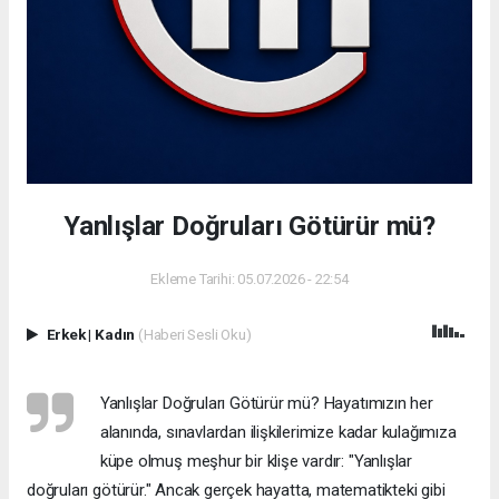
Yanlışlar Doğruları Götürür mü?
Ekleme Tarihi: 05.07.2026 - 22:54
Erkek
|
Kadın
(Haberi Sesli Oku)
Yanlışlar Doğruları Götürür mü? Hayatımızın her
alanında, sınavlardan ilişkilerimize kadar kulağımıza
küpe olmuş meşhur bir klişe vardır: "Yanlışlar
doğruları götürür." Ancak gerçek hayatta, matematikteki gibi