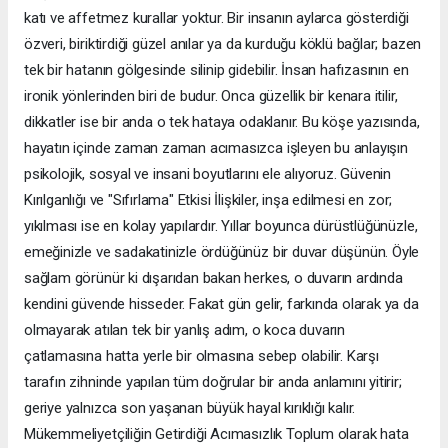
katı ve affetmez kurallar yoktur. Bir insanın aylarca gösterdiği
özveri, biriktirdiği güzel anılar ya da kurduğu köklü bağlar; bazen
tek bir hatanın gölgesinde silinip gidebilir. İnsan hafızasının en
ironik yönlerinden biri de budur. Onca güzellik bir kenara itilir,
dikkatler ise bir anda o tek hataya odaklanır. Bu köşe yazısında,
hayatın içinde zaman zaman acımasızca işleyen bu anlayışın
psikolojik, sosyal ve insani boyutlarını ele alıyoruz. Güvenin
Kırılganlığı ve "Sıfırlama" Etkisi İlişkiler, inşa edilmesi en zor;
yıkılması ise en kolay yapılardır. Yıllar boyunca dürüstlüğünüzle,
emeğinizle ve sadakatinizle ördüğünüz bir duvar düşünün. Öyle
sağlam görünür ki dışarıdan bakan herkes, o duvarın ardında
kendini güvende hisseder. Fakat gün gelir, farkında olarak ya da
olmayarak atılan tek bir yanlış adım, o koca duvarın
çatlamasına hatta yerle bir olmasına sebep olabilir. Karşı
tarafın zihninde yapılan tüm doğrular bir anda anlamını yitirir;
geriye yalnızca son yaşanan büyük hayal kırıklığı kalır.
Mükemmeliyetçiliğin Getirdiği Acımasızlık Toplum olarak hata