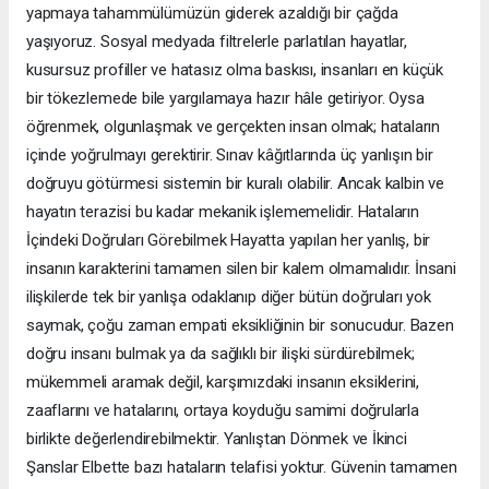
yapmaya tahammülümüzün giderek azaldığı bir çağda
yaşıyoruz. Sosyal medyada filtrelerle parlatılan hayatlar,
kusursuz profiller ve hatasız olma baskısı, insanları en küçük
bir tökezlemede bile yargılamaya hazır hâle getiriyor. Oysa
öğrenmek, olgunlaşmak ve gerçekten insan olmak; hataların
içinde yoğrulmayı gerektirir. Sınav kâğıtlarında üç yanlışın bir
doğruyu götürmesi sistemin bir kuralı olabilir. Ancak kalbin ve
hayatın terazisi bu kadar mekanik işlememelidir. Hataların
İçindeki Doğruları Görebilmek Hayatta yapılan her yanlış, bir
insanın karakterini tamamen silen bir kalem olmamalıdır. İnsani
ilişkilerde tek bir yanlışa odaklanıp diğer bütün doğruları yok
saymak, çoğu zaman empati eksikliğinin bir sonucudur. Bazen
doğru insanı bulmak ya da sağlıklı bir ilişki sürdürebilmek;
mükemmeli aramak değil, karşımızdaki insanın eksiklerini,
zaaflarını ve hatalarını, ortaya koyduğu samimi doğrularla
birlikte değerlendirebilmektir. Yanlıştan Dönmek ve İkinci
Şanslar Elbette bazı hataların telafisi yoktur. Güvenin tamamen