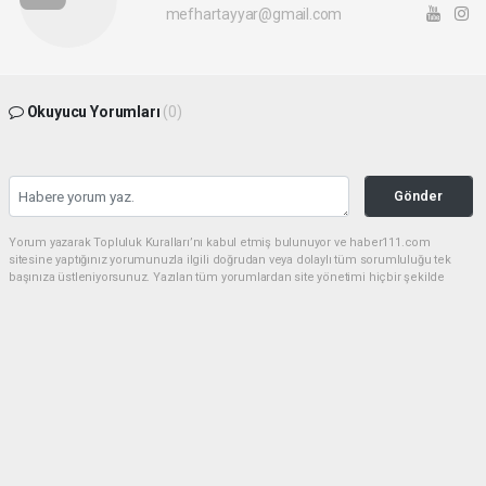
mefhartayyar@gmail.com
Okuyucu Yorumları
(0)
Gönder
Yorum yazarak Topluluk Kuralları’nı kabul etmiş bulunuyor ve haber111.com
sitesine yaptığınız yorumunuzla ilgili doğrudan veya dolaylı tüm sorumluluğu tek
başınıza üstleniyorsunuz. Yazılan tüm yorumlardan site yönetimi hiçbir şekilde
sorumlu tutulamaz.
haber paketi
haber scripti
haber yazılımı
Tüm hakları saklı tutulmaktadır.Copyright 2026©
Haber Yazılımı:
Web Aksiyon ®