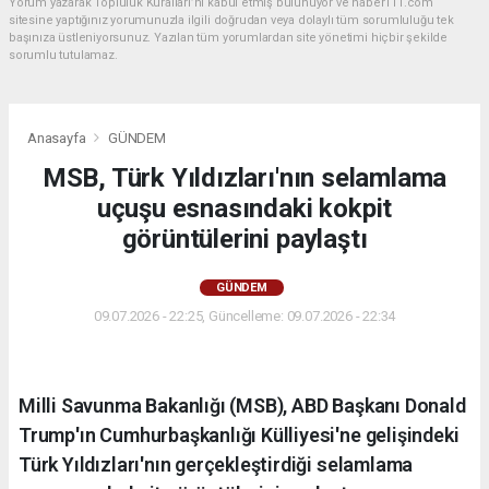
Yorum yazarak Topluluk Kuralları’nı kabul etmiş bulunuyor ve haber111.com
sitesine yaptığınız yorumunuzla ilgili doğrudan veya dolaylı tüm sorumluluğu tek
başınıza üstleniyorsunuz. Yazılan tüm yorumlardan site yönetimi hiçbir şekilde
sorumlu tutulamaz.
Anasayfa
GÜNDEM
MSB, Türk Yıldızları'nın selamlama
uçuşu esnasındaki kokpit
görüntülerini paylaştı
GÜNDEM
09.07.2026 - 22:25, Güncelleme: 09.07.2026 - 22:34
Milli Savunma Bakanlığı (MSB), ABD Başkanı Donald
Trump'ın Cumhurbaşkanlığı Külliyesi'ne gelişindeki
Türk Yıldızları'nın gerçekleştirdiği selamlama