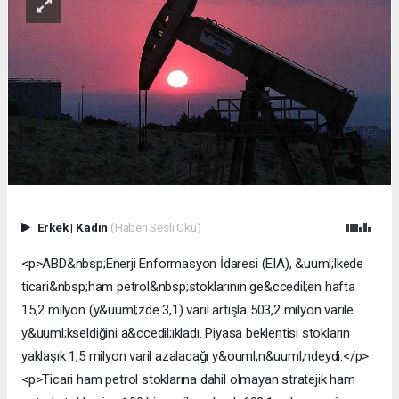
Erkek
|
Kadın
(Haberi Sesli Oku)
<p>ABD&nbsp;Enerji Enformasyon İdaresi (EIA), &uuml;lkede
ticari&nbsp;ham petrol&nbsp;stoklarının ge&ccedil;en hafta
15,2 milyon (y&uuml;zde 3,1) varil artışla 503,2 milyon varile
y&uuml;kseldiğini a&ccedil;ıkladı. Piyasa beklentisi stokların
yaklaşık 1,5 milyon varil azalacağı y&ouml;n&uuml;ndeydi.</p>
<p>Ticari ham petrol stoklarına dahil olmayan stratejik ham