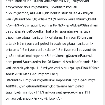
petrol stokları ise 100 bin varil azalarak 638,1 milyon varil
seviyesinde d&uuml;şt&uuml;. S&ouml;z konusu
d&ouml;nemde, ABD&#39;nin benzin stokları ise 4,2 milyon
varil (y&uuml;zde 1,8) artışla 237,9 milyon varile y&uuml;kseldi.
</p> <h3>Petrol &uuml;retimi arttı</h3> <p>ABD&#39;nin ham
petrol ithalatı, ge&ccedil;en hafta bir &ouml;nceki haftaya
g&ouml;re g&uuml;nl&uuml;k ortalama 1 milyon 80 bin varil
artarak 6,5 milyon varil, petrol ihracatı ise g&uuml;nl&uuml;k
ortalama 1,6 milyon varil azalarak 1,8 milyon varil seviyesinde
ger&ccedil;ekleşti. ​​​​​​​</p> <p>&Uuml;lkenin g&uuml;nl&uuml;k
ham petrol &uuml;retimi ise 28 Kasım-4 Aralık haftasında 5 bin
varil artarak yaklaşık 11,6 milyon varil oldu.</p> <p>EIA&#39;nın
Aralık 2020 Kısa D&ouml;nem Enerji
G&ouml;r&uuml;n&uuml;m&uuml; Raporu&#39;na g&ouml;re,
ABD&#39;nin g&uuml;nl&uuml;k ortalama ham petrol
&uuml;retiminin bu yıl 11,3 milyon varil, gelecek yıl ise 11,1
olması bekleniyor.</p> <p>&nbsp;</p>