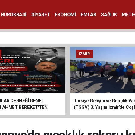
BÜROKRASİ
SİYASET
EKONOMİ
EMLAK
SAĞLIK
METE
SANAT
İZMIR
ILAR DERNEĞİ GENEL
Türkiye Gelişim ve Gençlik Vak
I AHMET BEREKET'TEN
(TGGV) 3. Yaşını İzmir’de Coş
Kutladı