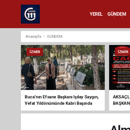
YEREL
GÜNDEM
YAŞAM
KÜLTÜR 
Anasayfa
GÜNDEM
İZMIR
İZMIR
Buca'nın Efsane Başkanı Işılay Saygın,
AKSAÇL
Vefat Yıldönümünde Kabri Başında
BAŞKAN
Anıldı
ÇAĞRI