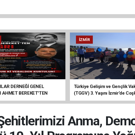
İZMIR
ILAR DERNEĞİ GENEL
Türkiye Gelişim ve Gençlik Vak
I AHMET BEREKET'TEN
(TGGV) 3. Yaşını İzmir’de Coş
Kutladı
hitlerimizi Anma, Demok