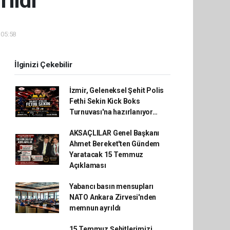
rıldı
 05:58
İlginizi Çekebilir
İzmir, Geleneksel Şehit Polis
Fethi Sekin Kick Boks
Turnuvası'na hazırlanıyor…
AKSAÇLILAR Genel Başkanı
Ahmet Bereket'ten Gündem
Yaratacak 15 Temmuz
Açıklaması
Yabancı basın mensupları
NATO Ankara Zirvesi'nden
memnun ayrıldı
15 Temmuz Şehitlerimizi