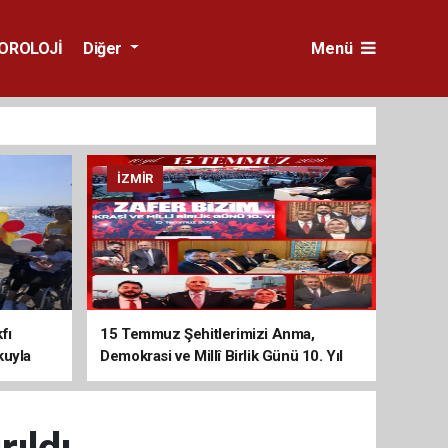
OROLOJİ
Diğer
Menü
İZMIR
fı
15 Temmuz Şehitlerimizi Anma,
kuyla
Demokrasi ve Millî Birlik Günü 10. Yıl
Programına Yoğun Katılım