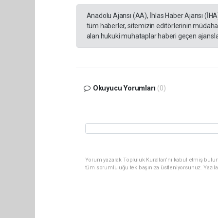
Anadolu Ajansı (AA), İhlas Haber Ajansı (İHA
tüm haberler, sitemizin editörlerinin müdaha
alan hukuki muhataplar haberi geçen ajanslar
Okuyucu Yorumları
(0)
Yorum yazarak Topluluk Kuralları’nı kabul etmiş bulun
tüm sorumluluğu tek başınıza üstleniyorsunuz. Yazıla