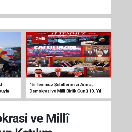
İZMIR
fı
15 Temmuz Şehitlerimizi Anma,
kuyla
Demokrasi ve Millî Birlik Günü 10. Yıl
Programına Yoğun Katılım
rasi ve Millî