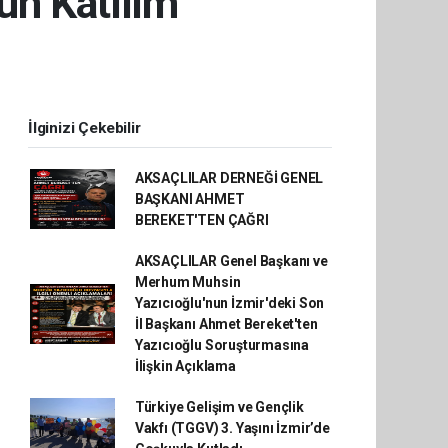
un Katılım
İlginizi Çekebilir
AKSAÇLILAR DERNEĞİ GENEL
BAŞKANI AHMET
BEREKET'TEN ÇAĞRI
AKSAÇLILAR Genel Başkanı ve
Merhum Muhsin
Yazıcıoğlu'nun İzmir'deki Son
İl Başkanı Ahmet Bereket'ten
Yazıcıoğlu Soruşturmasına
İlişkin Açıklama
Türkiye Gelişim ve Gençlik
Vakfı (TGGV) 3. Yaşını İzmir’de