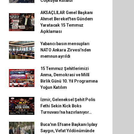
Coşkuyla Kutladı
AKSAÇLILAR Genel Başkanı
Ahmet Bereket'ten Gündem
Yaratacak 15 Temmuz
Açıklaması
Yabancı basın mensupları
NATO Ankara Zirvesi'nden
memnun ayrıldı
15 Temmuz Şehitlerimizi
Anma, Demokrasi ve Millî
Birlik Günü 10. Yıl Programına
Yoğun Katılım
İzmir, Geleneksel Şehit Polis
Fethi Sekin Kick Boks
Turnuvası'na hazırlanıyor…
Buca'nın Efsane Başkanı Işılay
Saygın, Vefat Yıldönümünde