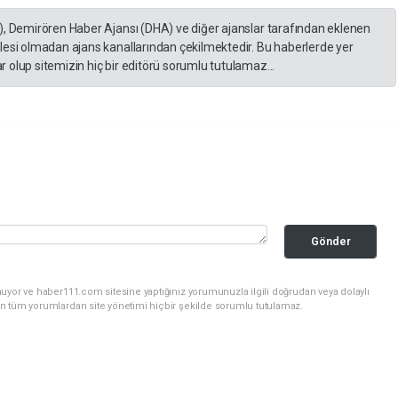
), Demirören Haber Ajansı (DHA) ve diğer ajanslar tarafından eklenen
lesi olmadan ajans kanallarından çekilmektedir. Bu haberlerde yer
 olup sitemizin hiç bir editörü sorumlu tutulamaz...
Gönder
uyor ve haber111.com sitesine yaptığınız yorumunuzla ilgili doğrudan veya dolaylı
n tüm yorumlardan site yönetimi hiçbir şekilde sorumlu tutulamaz.