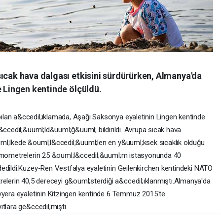
sıcak hava dalgası etkisini sürdürürken, Almanya'da
e Lingen kentinde ölçüldü.
lan a&ccedil;ıklamada, Aşağı Saksonya eyaletinin Lingen kentinde
&ccedil;&uuml;ld&uuml;ğ&uuml; bildirildi. Avrupa sıcak hava
ml;lkede &ouml;l&ccedil;&uuml;len en y&uuml;ksek sıcaklık olduğu
ermometrelerin 25 &ouml;l&ccedil;&uuml;m istasyonunda 40
edildi.Kuzey-Ren Vestfalya eyaletinin Geilenkirchen kentindeki NATO
erin 40,5 dereceyi g&ouml;sterdiği a&ccedil;ıklanmıştı.Almanya'da
vyera eyaletinin Kitzingen kentinde 6 Temmuz 2015'te
tlara ge&ccedil;mişti.