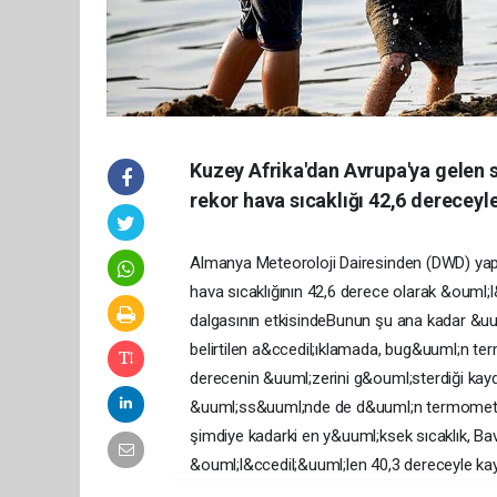
Kuzey Afrika'dan Avrupa'ya gelen 
rekor hava sıcaklığı 42,6 dereceyl
Almanya Meteoroloji Dairesinden (DWD) yapı
hava sıcaklığının 42,6 derece olarak &ouml;l
dalgasının etkisindeBunun şu ana kadar &uu
belirtilen a&ccedil;ıklamada, bug&uuml;n t
derecenin &uuml;zerini g&ouml;sterdiği kayd
&uuml;ss&uuml;nde de d&uuml;n termometrel
şimdiye kadarki en y&uuml;ksek sıcaklık, Ba
&ouml;l&ccedil;&uuml;len 40,3 dereceyle kayı