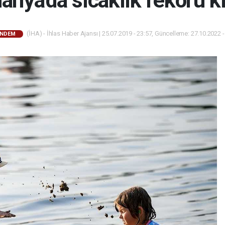
nya'da sıcaklık rekoru kı
(İHA) - İhlas Haber Ajansı | 25.07.2019 - 23:57, Güncelleme: 27.10.2022 -
NDEM