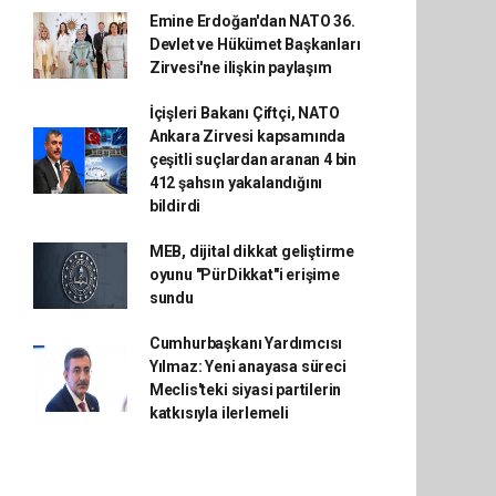
Emine Erdoğan'dan NATO 36.
Devlet ve Hükümet Başkanları
Zirvesi'ne ilişkin paylaşım
İçişleri Bakanı Çiftçi, NATO
Ankara Zirvesi kapsamında
çeşitli suçlardan aranan 4 bin
412 şahsın yakalandığını
bildirdi
MEB, dijital dikkat geliştirme
oyunu "PürDikkat"i erişime
sundu
Cumhurbaşkanı Yardımcısı
Yılmaz: Yeni anayasa süreci
Meclis'teki siyasi partilerin
katkısıyla ilerlemeli