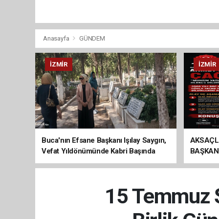
Anasayfa
GÜNDEM
İZMIR
İZMIR
Buca'nın Efsane Başkanı Işılay Saygın,
AKSAÇL
Vefat Yıldönümünde Kabri Başında
BAŞKAN
Anıldı
ÇAĞRI
15 Temmuz Şe