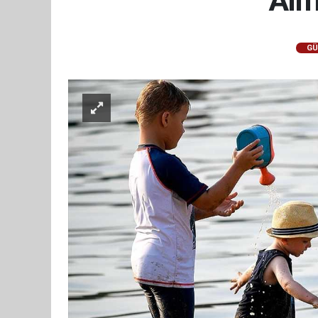
Alma
GÜ