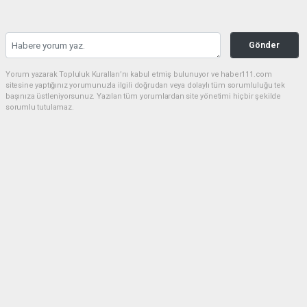
Gönder
Yorum yazarak Topluluk Kuralları’nı kabul etmiş bulunuyor ve haber111.com
sitesine yaptığınız yorumunuzla ilgili doğrudan veya dolaylı tüm sorumluluğu tek
başınıza üstleniyorsunuz. Yazılan tüm yorumlardan site yönetimi hiçbir şekilde
sorumlu tutulamaz.
Anasayfa
BÜROKRASİ
Cumhurbaşkanı Erdoğan, Katar
Emiri Temim'e taziyelerini iletti
BÜROKRASİ
14.07.2026 - 18:00, Güncelleme: 14.07.2026 - 22:02