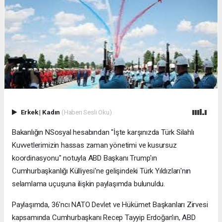
Erkek
|
Kadın
(Haberi Sesli Oku)
Bakanlığın NSosyal hesabından "İşte karşınızda Türk Silahlı
Kuvvetlerimizin hassas zaman yönetimi ve kusursuz
koordinasyonu" notuyla ABD Başkanı Trump'ın
Cumhurbaşkanlığı Külliyesi'ne gelişindeki Türk Yıldızları'nın
selamlama uçuşuna ilişkin paylaşımda bulunuldu.
Paylaşımda, 36'ncı NATO Devlet ve Hükümet Başkanları Zirvesi
kapsamında Cumhurbaşkanı Recep Tayyip Erdoğan'ın, ABD