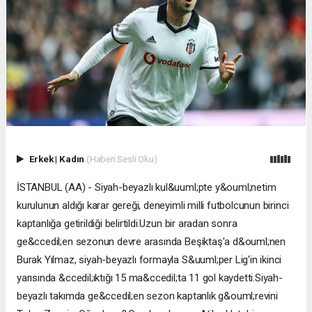
Erkek
|
Kadın
(Haberi Sesli Oku)
İSTANBUL (AA) - Siyah-beyazlı kul&uuml;pte y&ouml;netim
kurulunun aldığı karar gereği, deneyimli milli futbolcunun birinci
kaptanlığa getirildiği belirtildi.Uzun bir aradan sonra
ge&ccedil;en sezonun devre arasında Beşiktaş'a d&ouml;nen
Burak Yılmaz, siyah-beyazlı formayla S&uuml;per Lig'in ikinci
yarısında &ccedil;ıktığı 15 ma&ccedil;ta 11 gol kaydetti.Siyah-
beyazlı takımda ge&ccedil;en sezon kaptanlık g&ouml;revini