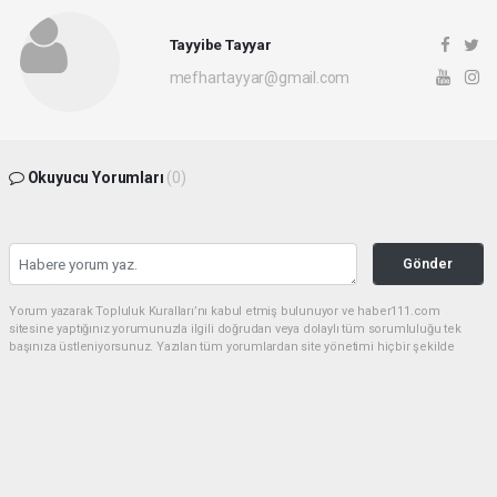
Tayyibe Tayyar
mefhartayyar@gmail.com
Okuyucu Yorumları
(0)
Gönder
Yorum yazarak Topluluk Kuralları’nı kabul etmiş bulunuyor ve haber111.com
sitesine yaptığınız yorumunuzla ilgili doğrudan veya dolaylı tüm sorumluluğu tek
başınıza üstleniyorsunuz. Yazılan tüm yorumlardan site yönetimi hiçbir şekilde
sorumlu tutulamaz.
haber paketi
haber scripti
haber yazılımı