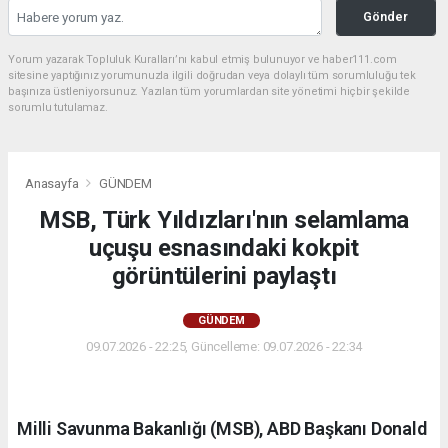
Gönder
Yorum yazarak Topluluk Kuralları’nı kabul etmiş bulunuyor ve haber111.com
sitesine yaptığınız yorumunuzla ilgili doğrudan veya dolaylı tüm sorumluluğu tek
başınıza üstleniyorsunuz. Yazılan tüm yorumlardan site yönetimi hiçbir şekilde
sorumlu tutulamaz.
Anasayfa
GÜNDEM
MSB, Türk Yıldızları'nın selamlama
uçuşu esnasındaki kokpit
görüntülerini paylaştı
GÜNDEM
09.07.2026 - 22:25, Güncelleme: 09.07.2026 - 22:34
Milli Savunma Bakanlığı (MSB), ABD Başkanı Donald