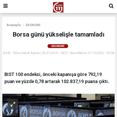
Anasayfa
EKONOMİ
Borsa günü yükselişle tamamladı
EKONOMİ
(İHA) - İhlas Haber Ajansı | 26.07.2019 - 18:57, Güncelleme: 27.10.2022 - 05:58
BIST 100 endeksi, önceki kapanışa göre 792,19
puan ve yüzde 0,78 artarak 102.837,19 puana çıktı.