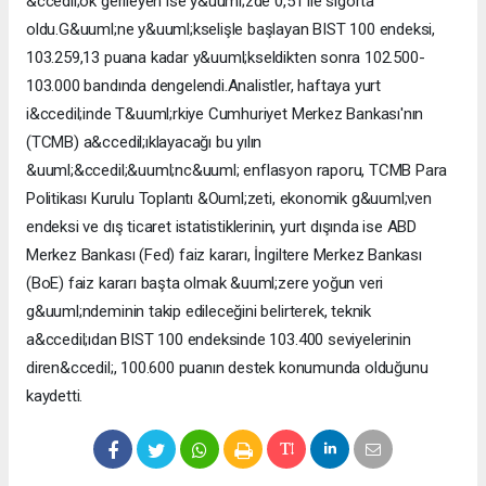
&ccedil;ok gerileyen ise y&uuml;zde 0,51 ile sigorta
oldu.G&uuml;ne y&uuml;kselişle başlayan BIST 100 endeksi,
103.259,13 puana kadar y&uuml;kseldikten sonra 102.500-
103.000 bandında dengelendi.Analistler, haftaya yurt
i&ccedil;inde T&uuml;rkiye Cumhuriyet Merkez Bankası'nın
(TCMB) a&ccedil;ıklayacağı bu yılın
&uuml;&ccedil;&uuml;nc&uuml; enflasyon raporu, TCMB Para
Politikası Kurulu Toplantı &Ouml;zeti, ekonomik g&uuml;ven
endeksi ve dış ticaret istatistiklerinin, yurt dışında ise ABD
Merkez Bankası (Fed) faiz kararı, İngiltere Merkez Bankası
(BoE) faiz kararı başta olmak &uuml;zere yoğun veri
g&uuml;ndeminin takip edileceğini belirterek, teknik
a&ccedil;ıdan BIST 100 endeksinde 103.400 seviyelerinin
diren&ccedil;, 100.600 puanın destek konumunda olduğunu
kaydetti.