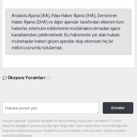
Anadolu Ajansı (AA), İhlas Haber Ajansı (İHA), Demirören
Haber Ajansı (DHA) ve diğer ajanslar tarafından eklenen tüm
haberler, sitemizin editörlerinin müdahalesi olmadan ajans
kanallarından çekilmektedir. Bu haberlerde yer alan hukuki
muhataplar haberi geçen ajanslar olup sitemizin hiç bir
editörü sorumlu tutulamaz...
Okuyucu Yorumları
(0)
Gönder
Yorum yazarak Topluluk Kuralları’nı kabul etmiş bulunuyor ve haber111.com
sitesine yaptığınız yorumunuzla ilgili doğrudan veya dolaylı tüm sorumluluğu tek
başınıza üstleniyorsunuz. Yazılan tüm yorumlardan site yönetimi hiçbir şekilde
sorumlu tutulamaz.