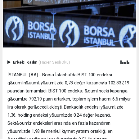
Erkek
|
Kadın
(Haberi Sesli Oku)
İSTANBUL (AA) - Borsa İstanbul'da BIST 100 endeksi,
g&uuml;n&uuml; y&uuml;zde 0,78 değer kazancıyla 102.837,19
puandan tamamladı. BIST 100 endeksi, &ouml;nceki kapanışa
g&ouml;re 792,19 puan artarken, toplam işlem hacmi 6,6 milyar
lira olarak ger&ccedil;ekleşti. Bankacılık endeksi y&uuml;zde
1,36, holding endeksi y&uuml;zde 0,24 değer kazandı.
Sekt&ouml;r endeksleri arasında en fazla kazandıran
y&uuml;zde 1,98 ile menkul kıymet yatırım ortaklığı, en