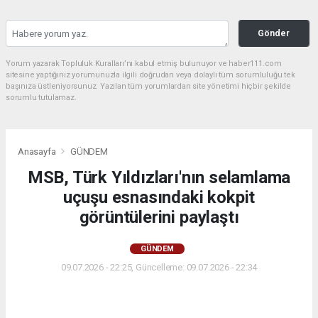
Gönder
Yorum yazarak Topluluk Kuralları’nı kabul etmiş bulunuyor ve haber111.com
sitesine yaptığınız yorumunuzla ilgili doğrudan veya dolaylı tüm sorumluluğu tek
başınıza üstleniyorsunuz. Yazılan tüm yorumlardan site yönetimi hiçbir şekilde
sorumlu tutulamaz.
Anasayfa
GÜNDEM
MSB, Türk Yıldızları'nın selamlama
uçuşu esnasındaki kokpit
görüntülerini paylaştı
GÜNDEM
09.07.2026 - 22:25, Güncelleme: 09.07.2026 - 22:34