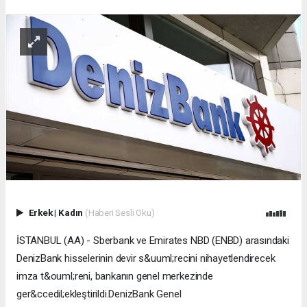
Erkek
|
Kadın
(Haberi Sesli Oku)
İSTANBUL (AA) - Sberbank ve Emirates NBD (ENBD) arasındaki DenizBank hisselerinin devir s&uuml;recini nihayetlendirecek imza t&ouml;reni, bankanın genel merkezinde ger&ccedil;ekleştirildi.DenizBank Genel M&uuml;d&uuml;r&uuml; Hakan Ateş, imza t&ouml;reninde yaptığı konuşmada, 2012 yılından bu yana hissedarı oldukları Rusya'nın bankacılık devi Sberbank'ın bug&uuml;n itibarıyla bankadaki hisselerini yine b&ouml;lgesinin en &ouml;nemli kuruluşlarının başında gelen Emirates NBD'ye devrettiklerini s&ouml;yledi."Bu salonda sizlerle sadece bir hisse devrine değil, T&uuml;rkiye adına bir gurur tablosuna, aynı zamanda finans sekt&ouml;r&uuml;nde benzeri olmayan bir rekora da şahitlik ediyoruz." diyen Ateş, d&uuml;nya dengelerini sarsan g&uuml;&ccedil; ve ticaret savaşlarının yaşandığı, aynı zamanda b&ouml;lgenin son derece hassas, ekonominin ise zorlu d&ouml;nemden ge&ccedil;tiği bir s&uuml;re&ccedil;te, bankanın hisselerinin 4. kez el değiştirdiğine dikkati &ccedil;ekti.Ateş, DenizBank'ın, 22 yıl i&ccedil;inde halka arzla birlikte 4 satış tecr&uuml;be etmiş bir kurum olduğunu ifade etti.Bu s&uuml;re&ccedil;lerin t&uuml;m&uuml;nde hissedarların DenizBank ismini korumak konusundaki kararlılığının finans sekt&ouml;r&uuml; tarihinde bir &ouml;rneğinin daha olduğunu sanmadığını s&ouml;yleyen Ateş, ş&ouml;yle devam etti:"1997'de Zorlu Holding ile başlayan, 2004'te halka a&ccedil;ılma ile 25 bin ilave hissedarımızla tanışmamızla devam eden, ardından 6 yıl Dexia ve son olarak 7 yıl Avrupa'nın en k&ouml;kl&uuml; ve b&uuml;y&uuml;k bankalarından Sberbank &ccedil;atısı altında s&uuml;regelen yolculuğumuzda, her yeni hissedarımızla, tecr&uuml;be ettiğimiz her yeni k&uuml;lt&uuml;r ve kurumsal yapı ile daha da g&uuml;&ccedil;lendik, yenilendik, &ouml;ğrendik. Belki de bu y&uuml;zden 'dinamik ve &ccedil;evik banka' olarak kalmayı başardık. &Ouml;zellikle Sberbank'ın desteği ve teşviki ile kurumumuzu bir bankanın &ouml;tesine, inovasyon &uuml;ss&uuml; konumuna taşıdık. Bug&uuml;n DenizBank denince akla Ar-Ge, inovasyon ve &ouml;nc&uuml; dijital bankacılık uygulamaları geliyorsa, bunda Sberbank y&ouml;netiminin ve &ouml;zellikle Sayın Herman Gref'in daima bizi cesaretlendirmesinin katkısının b&uuml;y&uuml;k olduğunu s&ouml;ylemeliyim. Bu vesileyle lider vasfının yanı sıra i&ccedil;ten ve kucaklayıcı karakterine de b&uuml;y&uuml;k saygı duyduğum Gref'e ve elbette ekibine huzurlarınızda birlikteliğimiz s&uuml;resince kesintisiz desteği ve bize olan g&uuml;veni i&ccedil;in teşekk&uuml;rlerimi sunmak isterim."Sberbank'la ge&ccedil;en 7 yılHakan Ateş, Sberbank &ccedil;atısı altındaki 7 yıllık s&uuml;re&ccedil;te bankanın aktif b&uuml;y&uuml;kl&uuml;ğ&uuml;n&uuml;n y&uuml;zde 301 artışla 52,4 milyar TL'den 210 milyon TL'ye, kredi hacminin y&uuml;zde 291 artışla 142,8 milyar TL'ye ve mevduat toplamının y&uuml;zde 335 y&uuml;kselişle146,3 milyar TL'ye ulaştığını s&ouml;yledi.Aynı d&ouml;nemde istihdamın 11 bin 382 kişiden 14 bin 426'ya &ccedil;ıktığını belirten Ateş, "Nihayetinde hissedarımızın bize 2012'de emanet ettiği 5,2 milyar TL'lik &ouml;zkaynağı bug&uuml;n itibarıyla 16,8 milyar TL'ye ulaştırarak, aynı zamanda bankacılığın T&uuml;rkiye&rsquo;nin en u&ccedil; k&ouml;şelerine kadar erişilebilirliği i&ccedil;in sekt&ouml;r&uuml;nde şube sayısını artıran sayılı bankalar arasında yer alarak benzerine az rastlanır bir performans ortaya koyduk. Sberbank, bu sonu&ccedil;lar ışığında DenizBank&rsquo;ı birlikteliğimiz s&uuml;resince yurt dışındaki en b&uuml;y&uuml;k ve değerli aktifi olarak tanımladı." şeklinde konuştu."Son 10 yılda her alanda pazar payımızı artırdık" Ateş, son 10 yılda her alanda pazar paylarını artırdıklarını ve ciddi b&uuml;y&uuml;me yakaladıklarını belirtti.Aralık 2009'da sekt&ouml;rdeki mevduat paylarının y&uuml;de 2,2 iken, Haziran 2019'da bu oranı y&uuml;zde 3,8'e y&uuml;kselttiklerini ifade eden Ateş, aynı d&ouml;nemde toplam kredilerdeki paylarının y&uuml;zde 4,2'den y&uuml;zde 5,1'e &ccedil;ıktığını s&ouml;yledi.Ateş, tarım alanında da &ouml;nemli adımlar attıklarını, sekt&ouml;r paylarını y&uuml;zde 8,2'den y&uuml;zde 12'ye y&uuml;kselttiklerini anlattı.Kredi kartı alanında da pazar paylarını artırdıklarına dikkati &ccedil;eken Ateş, kredi kartı adedinde paylarının y&uuml;zde 3'ten y&uuml;zde 6,8'e, kredi kartı hacminde de paylarının y&uuml;zde 1,7'den y&uuml;zde 6,4'e ulaştığını dile getirdi."Zaruri hisse devri s&uuml;reci"Hakan Ateş, DenizBank'ın başarılı performansına rağmen zaruri hisse devri s&uuml;recine girildiğini, bunun nedenlerinin Sayın Igor Kolomoyskiy tarafından anlatıldığını belirtti.Diğer taraftan Emirates NBD'nin T&uuml;rkiye'ye olan ilgisini ise uzun yıllardır ger&ccedil;ekleştirdiği yatırımlardan bildiklerini s&ouml;yleyen Ateş, yaklaşık 20 aylık bir s&uuml;re zarfında her &uuml;&ccedil; kurumun faaliyet g&ouml;sterdiği &uuml;lkelerdeki resmi onay s&uuml;re&ccedil;lerinin tamamlanmasıyla nihayet bug&uuml;n resmi hisse devrinin ger&ccedil;ekleştiğini dile getirdi."Başarı &ouml;yk&uuml;m&uuml;zde altıncı b&ouml;l&uuml;m&uuml; a&ccedil;ıyoruz"DenizBank Genel M&uuml;d&uuml;r&uuml; Hakan Ateş, başarı &ouml;yk&uuml;lerini şimdiye kadar beş b&ouml;l&uuml;me sığdırdıklarını, bug&uuml;n ise altıncı b&ouml;l&uuml;m&uuml; a&ccedil;tıklarını s&ouml;yledi.Bu b&ouml;l&uuml;mlerin ilkinin 1997'deki kuruluşları olduğunu belirten Ateş, diğer b&ouml;l&uuml;mler hakkında şu değerlendirmelerde bulundu:"İkinci b&ouml;l&uuml;m; 2002 krizi ve 81 bankanın 35'inin ekonomik hayattan &ccedil;ekildiği bir d&ouml;nemi satın almalarla g&uuml;&ccedil;lenerek atlattığımız d&ouml;nem. &Uuml;&ccedil;&uuml;nc&uuml; b&ouml;l&uuml;m; 2004&rsquo;te y&uuml;zde 25 hissemizi uluslararası platformda halka a&ccedil;mamız ve 25 bini aşan hissedarla tanışıp uluslararası manada DenizBank markasını ortaya &ccedil;ıkarmamız. D&ouml;rd&uuml;nc&uuml; d&ouml;nem; 2006&rsquo;da T&uuml;rkiye tarihindeki en b&uuml;y&uuml;k &ccedil;arpanla Dexia'ya satılmamız. Beşinci b&ouml;l&uuml;m; 2012&rsquo;de Rusya&rsquo;nın yurt dışına bir seferde yaptığı en y&uuml;ksek yatırımın hedefi olarak, bug&uuml;n itibarıyla 177 yılı aşkın tarihi olan Sberbank&rsquo;ın &uuml;lkemizdeki banka yelpazesine katılmasına vesile olmamız. Ben bu birlikteliği, aynı zamanda Rus ve T&uuml;rk insanının geleceği i&ccedil;in de atılmış en &ouml;nemli adımlardan biri ve hatta en &ouml;nemlisi olarak tanımlıyorum.Ve altıncı b&ouml;l&uuml;m&uuml; bug&uuml;n a&ccedil;ıyoruz. Bug&uuml;n itibarıyla farklı coğrafyadan bir hissedarla yolumuza devam etmek &uuml;zere ilk adımımızı atıyoruz. Daha &ouml;nce Dexia, sonrasında da Sberbank&rsquo;la olduğu gibi, Emirates NBD ile de &uuml;lkelerimiz arasındaki k&ouml;kl&uuml; hukuku, kardeşlik bağlarını geliştirmek ve insanlarımız i&ccedil;in &ccedil;alışmak &ouml;ncelikli vazifemiz olacak. Yeni hissedarımızın &ccedil;atısı altında artık, T&uuml;rkiye&rsquo;nin lider bankaları arasında en tepe noktaya doğru hızla tırmanmaya hazırız."Hakan Ateş, Kasım 2017'de başlayan ve 20 ay gibi uzun bir s&uuml;reye yayılan hisse devrinde kendilerine inanarak kararlılıkla s&uuml;recin devamlılığını sağlayan taraflara, bu esnada bankanın faaliyetlerini kesintisiz devam ettirmesi i&ccedil;in var g&uuml;c&uuml;yle &ccedil;alışan &uuml;st y&ouml;netime ve t&uuml;m "Kaptan" ve "Denizciler" ve varlık sebebi olan m&uuml;şterilere teşekk&uuml;r etti.Bu s&uuml;re&ccedil;te kritik rol oynayan karar verici otoritelere ve 22 yıldır bu yolu birlikte y&uuml;r&uuml;d&uuml;kleri, DenizBank i&ccedil;in &ouml;nemli t&uuml;m d&ouml;n&uuml;m noktalarında yanlarında olan değerli basın mensubu dostlara da ayrıca teşekk&uuml;r eden Ateş, "Emirates NBD-DenizBank birlikteliğinin kurumlara, sekt&ouml;r&uuml;m&uuml;ze ve &uuml;lkemize hayırlı, uğurlu olmasını diliyorum." diyerek s&ouml;zlerini tamamladı.Qassim: MENAT b&ouml;lgesinde b&uuml;y&uuml;yoruzEmirates NBD Başkan Yardımcısı ve İdari Direkt&ouml;r Hesham Abdulla Al Qassim da DenizBank&rsquo;ın, Emirates NBD ailesine yeni &uuml;yesi olarak katılımı vesilesiyle bug&uuml;n burada bulunmaktan dolayı olduk&ccedil;a mutlu olduğunu s&ouml;yledi.Emirates NBD'nin &ccedil;ok b&uuml;y&uuml;k bir olgu olan sinerjinin yani iki b&uuml;y&uuml;k ve k&ouml;kl&uuml; kurumun nasıl başarıyla bir araya gelerek sekt&ouml;r&uuml;n yolunu a&ccedil;acak bir g&uuml;&ccedil; merkezi oluşturduğuna dair &ccedil;ok parlak bir &ouml;rneği teşkil ettiğini anlatan Qassim, Emirates NBD'nin tarih&ccedil;esine ilişkin şu bilgileri verdi:"Emirates NBD&rsquo;nin k&ouml;kleri Haziran 1963 tarihinde Birleşik Arap Emirlikleri'nde (BAE) kurulan ilk ulusal banka olma &ouml;zelliği taşıyan National Bank of Dubai&rsquo;ye dayanıyor. Emirates NBD, 2007'de National Bank of Dubai ve Emirates Bank International&rsquo;ın birleşmesiyle yani bir anlamda BAE&rsquo;nin ikinci ve d&ouml;rd&uuml;nc&uuml; en b&uuml;y&uuml;k bankalarının bir araya gelmesiyle aktif b&uuml;y&uuml;kl&uuml;ğ&uuml; anlamında b&ouml;lgenin en b&uuml;y&uuml;k bankalarından biri olarak kuruldu. Bu birleşme s&uuml;reci t&uuml;m taraflar i&ccedil;in &ccedil;ok &ouml;nemli bir sinerji sağlayarak her iki tarafın da tam potansiyelini ortaya &ccedil;ıkartmış ve b&ouml;lgenin bankacılık kompozisyonu i&ccedil;erisinde lider bir kurum oluşturmamıza yardımcı olmuştur."Qassim, son on yılda, Emirates NBD'nin Orta Doğu, Kuzey Afrika ve T&uuml;rkiye b&ouml;lgesinde (MENAT) yer alan kilit stratejik pazarlarda giderek b&uuml;y&uuml;yen bir ayak iziyle kendisini ger&ccedil;ek bir Orta Doğu başarı hikayesi olarak tesis ettiğini belirtti.Sinerjiye olan inan&ccedil;larını devam ettirerek, Mısır&rsquo;da BNP Paribas&rsquo;ı satın alıp b&ouml;lgesel temsil g&uuml;&ccedil;lerini &ouml;nemli &ouml;l&ccedil;&uuml;de arttırdıklarına dikkati &ccedil;eken Qassim, yakın zamanda Suudi Arabistan'da da 20 ek şube a&ccedil;ma onayı aldıklarını ifade etti.Qassim, b&ouml;ylece b&ouml;lgenin en &ouml;nemli pazarlarında yerlerinin daha da sağlamlaştırmayı başardıklarını belirterek, "İlaveten, Hi