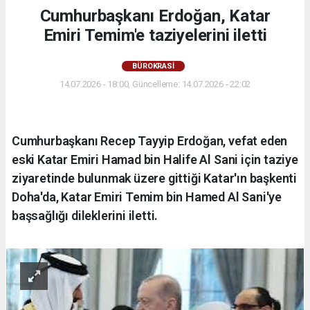
Cumhurbaşkanı Erdoğan, Katar
Emiri Temim'e taziyelerini iletti
BÜROKRASİ
14.07.2026 - 18:00, Güncelleme: 14.07.2026 - 22:02
Cumhurbaşkanı Recep Tayyip Erdoğan, vefat eden
eski Katar Emiri Hamad bin Halife Al Sani için taziye
ziyaretinde bulunmak üzere gittiği Katar'ın başkenti
Doha'da, Katar Emiri Temim bin Hamed Al Sani'ye
başsağlığı dileklerini iletti.