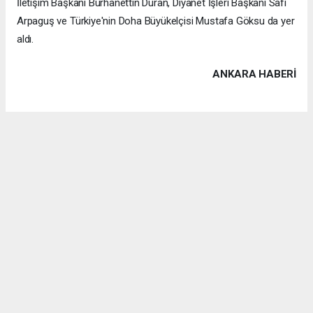
İletişim Başkanı Burhanettin Duran, Diyanet İşleri Başkanı Safi
Arpaguş ve Türkiye'nin Doha Büyükelçisi Mustafa Göksu da yer
aldı.
ANKARA HABERİ
Anadolu Ajansı (AA), İhlas Haber Ajansı (İHA), Demirören
Haber Ajansı (DHA) ve diğer ajanslar tarafından eklenen tüm
haberler, sitemizin editörlerinin müdahalesi olmadan ajans
kanallarından çekilmektedir. Bu haberlerde yer alan hukuki
muhataplar haberi geçen ajanslar olup sitemizin hiç bir
editörü sorumlu tutulamaz...