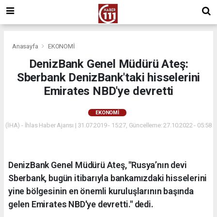
Anasayfa
EKONOMİ
DenizBank Genel Müdürü Ateş:
Sberbank DenizBank'taki hisselerini
Emirates NBD'ye devretti
EKONOMİ
(İHA) - İhlas Haber Ajansı | 31.07.2019 - 15:27, Güncelleme: 27.10.2022 - 05:58
DenizBank Genel Müdürü Ateş, "Rusya’nın devi
Sberbank, bugün itibarıyla bankamızdaki hisselerini
yine bölgesinin en önemli kuruluşlarının başında
gelen Emirates NBD'ye devretti." dedi.