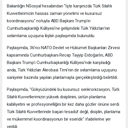
Bakanlığın NSosyal hesabından "İşte karşınızda Türk Silahlı
Kuvvetlerimizin hassas zaman yönetimi ve kusursuz
koordinasyonu" notuyla ABD Başkanı Trump'ın
Cumhurbaşkanlığı Külliyesi'ne gelişindeki Türk Yıldızları'nın
selamlama uçuşuna ilişkin paylaşımda bulunuldu.
Paylaşımda, 36'ncı NATO Devlet ve Hükümet Başkanları Zirvesi
kapsamında Cumhurbaşkanı Recep Tayyip Erdoğan'ın, ABD
Başkanı Trump'ı Cumhurbaşkanlığı Külliyesi'nde karşıladığı
anda, Türk Yıldızları Akrobasi Timi'nin de selamlama uçuşunu
saniyeler bazında yapılan planlamayla gerçekleştirdiği belirtildi.
Paylaşımda, "Gökyüzündeki bu kusursuz senkronizasyon, Türk
Silahlı Kuvvetlerimizin yüksek disiplinini, üstün planlama
kabiliyetini ve profesyonelliğini bir kez daha gözler önüne serdi.
Türk Silahlı Kuvvetlerinde başarı tesadüf değil, disiplin, planlama
ve mükemmel koordinasyonun bir eseridir." ifadelerine yer
verildi.