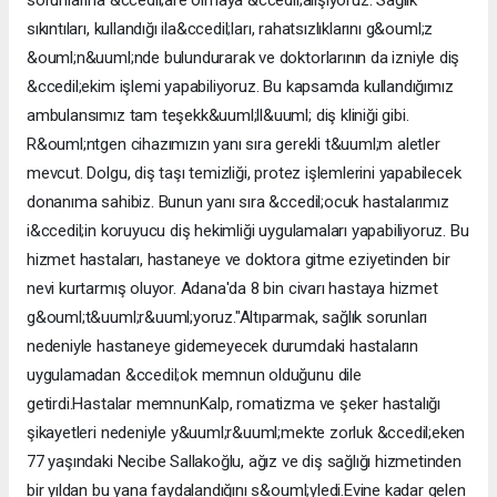
sıkıntıları, kullandığı ila&ccedil;ları, rahatsızlıklarını g&ouml;z
&ouml;n&uuml;nde bulundurarak ve doktorlarının da izniyle diş
&ccedil;ekim işlemi yapabiliyoruz. Bu kapsamda kullandığımız
ambulansımız tam teşekk&uuml;ll&uuml; diş kliniği gibi.
R&ouml;ntgen cihazımızın yanı sıra gerekli t&uuml;m aletler
mevcut. Dolgu, diş taşı temizliği, protez işlemlerini yapabilecek
donanıma sahibiz. Bunun yanı sıra &ccedil;ocuk hastalarımız
i&ccedil;in koruyucu diş hekimliği uygulamaları yapabiliyoruz. Bu
hizmet hastaları, hastaneye ve doktora gitme eziyetinden bir
nevi kurtarmış oluyor. Adana'da 8 bin civarı hastaya hizmet
g&ouml;t&uuml;r&uuml;yoruz."Altıparmak, sağlık sorunları
nedeniyle hastaneye gidemeyecek durumdaki hastaların
uygulamadan &ccedil;ok memnun olduğunu dile
getirdi.Hastalar memnunKalp, romatizma ve şeker hastalığı
şikayetleri nedeniyle y&uuml;r&uuml;mekte zorluk &ccedil;eken
77 yaşındaki Necibe Sallakoğlu, ağız ve diş sağlığı hizmetinden
bir yıldan bu yana faydalandığını s&ouml;yledi.Evine kadar gelen