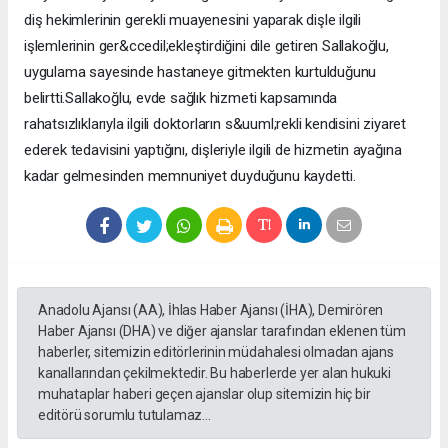
diş hekimlerinin gerekli muayenesini yaparak dişle ilgili
işlemlerinin ger&ccedil;ekleştirdiğini dile getiren Sallakoğlu,
uygulama sayesinde hastaneye gitmekten kurtulduğunu
belirtti.Sallakoğlu, evde sağlık hizmeti kapsamında
rahatsızlıklarıyla ilgili doktorların s&uuml;rekli kendisini ziyaret
ederek tedavisini yaptığını, dişleriyle ilgili de hizmetin ayağına
kadar gelmesinden memnuniyet duyduğunu kaydetti.
Anadolu Ajansı (AA), İhlas Haber Ajansı (İHA), Demirören
Haber Ajansı (DHA) ve diğer ajanslar tarafından eklenen tüm
haberler, sitemizin editörlerinin müdahalesi olmadan ajans
kanallarından çekilmektedir. Bu haberlerde yer alan hukuki
muhataplar haberi geçen ajanslar olup sitemizin hiç bir
editörü sorumlu tutulamaz...