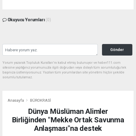
Okuyucu Yorumları
(0)
Gönder
Yorum yazarak Topluluk Kuralları’nı kabul etmiş bulunuyor ve haber111.com
sitesine yaptığınız yorumunuzla ilgili doğrudan veya dolaylı tüm sorumluluğu tek
başınıza üstleniyorsunuz. Yazılan tüm yorumlardan site yönetimi hiçbir şekilde
sorumlu tutulamaz.
Anasayfa
BÜROKRASİ
Dünya Müslüman Alimler
Birliğinden "Mekke Ortak Savunma
Anlaşması"na destek