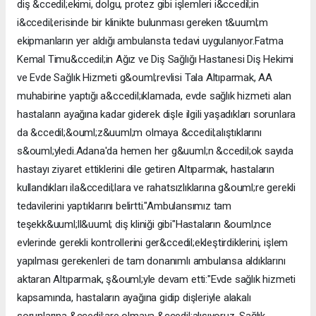
diş &ccedil;ekimi, dolgu, protez gibi işlemleri i&ccedil;in
i&ccedil;erisinde bir klinikte bulunması gereken t&uuml;m
ekipmanların yer aldığı ambulansta tedavi uygulanıyor.Fatma
Kemal Timu&ccedil;in Ağız ve Diş Sağlığı Hastanesi Diş Hekimi
ve Evde Sağlık Hizmeti g&ouml;revlisi Tala Altıparmak, AA
muhabirine yaptığı a&ccedil;ıklamada, evde sağlık hizmeti alan
hastaların ayağına kadar giderek dişle ilgili yaşadıkları sorunlara
da &ccedil;&ouml;z&uuml;m olmaya &ccedil;alıştıklarını
s&ouml;yledi.Adana'da hemen her g&uuml;n &ccedil;ok sayıda
hastayı ziyaret ettiklerini dile getiren Altıparmak, hastaların
kullandıkları ila&ccedil;lara ve rahatsızlıklarına g&ouml;re gerekli
tedavilerini yaptıklarını belirtti."Ambulansımız tam
teşekk&uuml;ll&uuml; diş kliniği gibi"Hastaların &ouml;nce
evlerinde gerekli kontrollerini ger&ccedil;ekleştirdiklerini, işlem
yapılması gerekenleri de tam donanımlı ambulansa aldıklarını
aktaran Altıparmak, ş&ouml;yle devam etti:"Evde sağlık hizmeti
kapsamında, hastaların ayağına gidip dişleriyle alakalı
sorunlarına &ccedil;are olmaya &ccedil;alışıyoruz. Sağlık