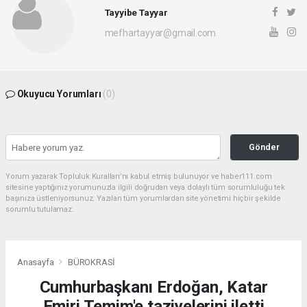
Tayyibe Tayyar
mefhartayyar@gmail.com
Okuyucu Yorumları
(0)
Gönder
Yorum yazarak Topluluk Kuralları’nı kabul etmiş bulunuyor ve haber111.com
sitesine yaptığınız yorumunuzla ilgili doğrudan veya dolaylı tüm sorumluluğu tek
başınıza üstleniyorsunuz. Yazılan tüm yorumlardan site yönetimi hiçbir şekilde
sorumlu tutulamaz.
Anasayfa
BÜROKRASİ
Cumhurbaşkanı Erdoğan, Katar
Emiri Temim'e taziyelerini iletti