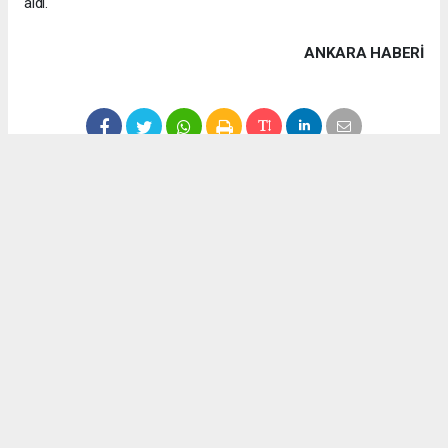
aldı.
ANKARA HABERİ
Anadolu Ajansı (AA), İhlas Haber Ajansı (İHA), Demirören
Haber Ajansı (DHA) ve diğer ajanslar tarafından eklenen tüm
haberler, sitemizin editörlerinin müdahalesi olmadan ajans
kanallarından çekilmektedir. Bu haberlerde yer alan hukuki
muhataplar haberi geçen ajanslar olup sitemizin hiç bir
editörü sorumlu tutulamaz...
Okuyucu Yorumları
(0)