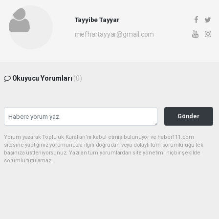
Tayyibe Tayyar
mefhartayyar@gmail.com
Okuyucu Yorumları
(0)
Gönder
Yorum yazarak Topluluk Kuralları’nı kabul etmiş bulunuyor ve haber111.com
sitesine yaptığınız yorumunuzla ilgili doğrudan veya dolaylı tüm sorumluluğu tek
başınıza üstleniyorsunuz. Yazılan tüm yorumlardan site yönetimi hiçbir şekilde
sorumlu tutulamaz.
haber paketi
haber scripti
haber yazılımı