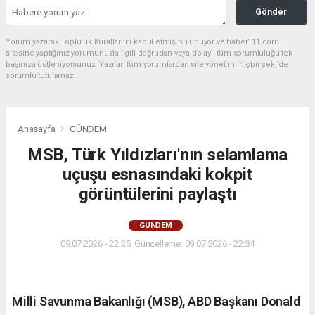
Gönder
Yorum yazarak Topluluk Kuralları’nı kabul etmiş bulunuyor ve haber111.com
sitesine yaptığınız yorumunuzla ilgili doğrudan veya dolaylı tüm sorumluluğu tek
başınıza üstleniyorsunuz. Yazılan tüm yorumlardan site yönetimi hiçbir şekilde
sorumlu tutulamaz.
Anasayfa
GÜNDEM
MSB, Türk Yıldızları'nın selamlama
uçuşu esnasındaki kokpit
görüntülerini paylaştı
GÜNDEM
09.07.2026 - 22:25, Güncelleme: 09.07.2026 - 22:34
Milli Savunma Bakanlığı (MSB), ABD Başkanı Donald