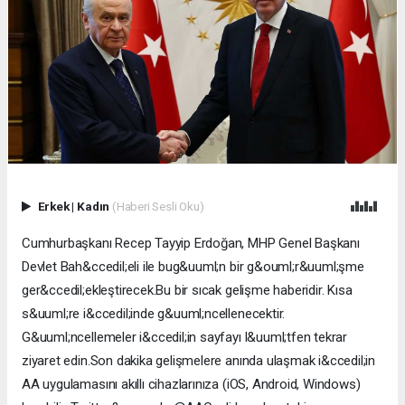
Erkek
|
Kadın
(Haberi Sesli Oku)
Cumhurbaşkanı Recep Tayyip Erdoğan, MHP Genel Başkanı
Devlet Bah&ccedil;eli ile bug&uuml;n bir g&ouml;r&uuml;şme
ger&ccedil;ekleştirecek.Bu bir sıcak gelişme haberidir. Kısa
s&uuml;re i&ccedil;inde g&uuml;ncellenecektir.
G&uuml;ncellemeler i&ccedil;in sayfayı l&uuml;tfen tekrar
ziyaret edin.Son dakika gelişmelere anında ulaşmak i&ccedil;in
AA uygulamasını akıllı cihazlarınıza (iOS, Android, Windows)