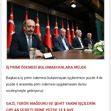
İŞ PRİMİ ÖDEMESİ BULUNMAYANLARA MÜJDE
Başkaca iş primi ödemesi bulunmayan işçilerimize yüzde 4 ile
yüzde 6 arasında prim ödemesi uygulamasını da bu
sözleşmeyle getiriyoruz.
GAZİ, TERÖR MAĞDURU VE ŞEHİT YAKINI İŞÇİLERİN
ÇIPLAK ÜCRETLERİNE YÜZDE 10 İLAVE