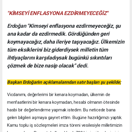
"KİMSEYİ ENFLASYONA EZDİRMEYECEĞİZ"
Erdoğan
"Kimseyi enflasyona ezdirmeyeceğiz, şu
ana kadar da ezdirmedik. Gördüğünden geri
koymayacağız, daha ileriye taşıyacağız. Ülkemizin
tüm eksiklerini biz giderdiysek milletin tüm
ihtiyaçlarını karşıladıysak bugünkü sıkıntıları
çözmek de bize nasip olacak"
dedi.
Başkan Erdoğan'ın açıklamalarından satır başları şu şekilde;
Vicdanımı, değerlerimi bir kenara koymadan, ülkemin de
menfaatlerini bir kenara koymadan, hesabi olmanın ötesinde
hasbi bir değerlendirme yapmak istedim. Bu neticede bana
gelen bilgileri aşmaya gayret ettim. Bugüne hazırlığımızı yaptık.
Kamu toplu iş sözleşmeleri imza töreni vesilesiyle milletimizin