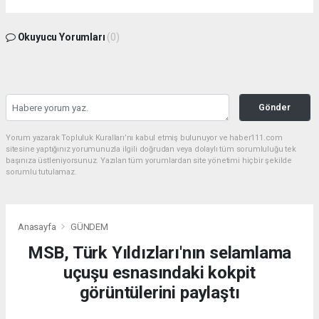
Okuyucu Yorumları
(0)
Gönder
Yorum yazarak Topluluk Kuralları’nı kabul etmiş bulunuyor ve haber111.com
sitesine yaptığınız yorumunuzla ilgili doğrudan veya dolaylı tüm sorumluluğu tek
başınıza üstleniyorsunuz. Yazılan tüm yorumlardan site yönetimi hiçbir şekilde
sorumlu tutulamaz.
Anasayfa
GÜNDEM
MSB, Türk Yıldızları'nın selamlama
uçuşu esnasındaki kokpit
görüntülerini paylaştı