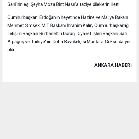
Sani'nin eşi Şeyha Moza Bint Nasır'a taziye dileklerini iletti.
Cumhurbaşkanı Erdoğan'ın heyetinde Hazine ve Maliye Bakanı
Mehmet Şimşek, MİT Başkanı İbrahim Kalın, Cumhurbaşkanlığı
İletişim Başkanı Burhanettin Duran, Diyanet İşleri Başkanı Safi
Arpaguş ve Türkiye'nin Doha Büyükelçisi Mustafa Göksu da yer
aldı.
ANKARA HABERİ
Anadolu Ajansı (AA), İhlas Haber Ajansı (İHA), Demirören
Haber Ajansı (DHA) ve diğer ajanslar tarafından eklenen tüm
haberler, sitemizin editörlerinin müdahalesi olmadan ajans
kanallarından çekilmektedir. Bu haberlerde yer alan hukuki