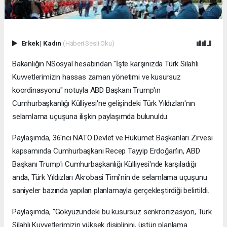
Erkek
|
Kadın
(Haberi Sesli Oku)
Bakanlığın NSosyal hesabından "İşte karşınızda Türk Silahlı
Kuvvetlerimizin hassas zaman yönetimi ve kusursuz
koordinasyonu" notuyla ABD Başkanı Trump'ın
Cumhurbaşkanlığı Külliyesi'ne gelişindeki Türk Yıldızları'nın
selamlama uçuşuna ilişkin paylaşımda bulunuldu.
Paylaşımda, 36'ncı NATO Devlet ve Hükümet Başkanları Zirvesi
kapsamında Cumhurbaşkanı Recep Tayyip Erdoğan'ın, ABD
Başkanı Trump'ı Cumhurbaşkanlığı Külliyesi'nde karşıladığı
anda, Türk Yıldızları Akrobasi Timi'nin de selamlama uçuşunu
saniyeler bazında yapılan planlamayla gerçekleştirdiği belirtildi.
Paylaşımda, "Gökyüzündeki bu kusursuz senkronizasyon, Türk
Silahlı Kuvvetlerimizin yüksek disiplinini, üstün planlama