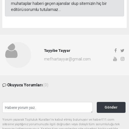
muhataplar haberi geçen ajanslar olup sitemizin hiç bir
editörü sorumlu tutulamaz...
Tayyibe Tayyar
mefhartayyar@gmail.com
Okuyucu Yorumları
(0)
Gönder
Yorum yazarak Topluluk Kuralları’nı kabul etmiş bulunuyor ve haber111.com
sitesine yaptığınız yorumunuzla ilgili doğrudan veya dolaylı tüm sorumluluğu tek
başınıza üstleniyorsunuz. Yazılan tüm yorumlardan site yönetimi hiçbir şekilde