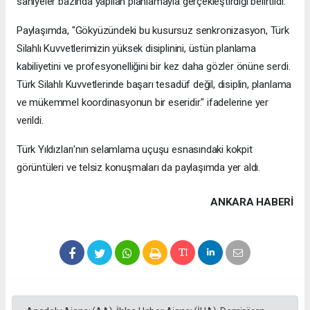
saniyeler bazında yapılan planlamayla gerçekleştirdiği belirtildi.
Paylaşımda, "Gökyüzündeki bu kusursuz senkronizasyon, Türk
Silahlı Kuvvetlerimizin yüksek disiplinini, üstün planlama
kabiliyetini ve profesyonelliğini bir kez daha gözler önüne serdi.
Türk Silahlı Kuvvetlerinde başarı tesadüf değil, disiplin, planlama
ve mükemmel koordinasyonun bir eseridir." ifadelerine yer
verildi.
Türk Yıldızları'nın selamlama uçuşu esnasındaki kokpit
görüntüleri ve telsiz konuşmaları da paylaşımda yer aldı.
ANKARA HABERİ