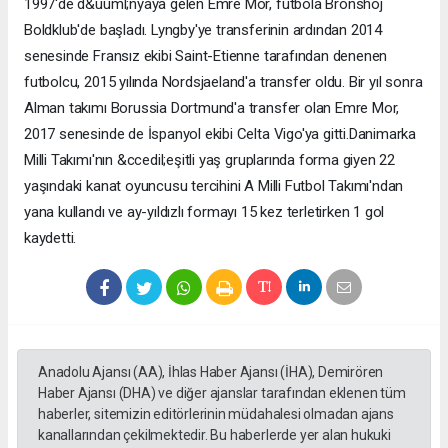
1997'de d&uuml;nyaya gelen Emre Mor, futbola Bronshoj
Boldklub'de başladı. Lyngby'ye transferinin ardından 2014
senesinde Fransız ekibi Saint-Etienne tarafından denenen
futbolcu, 2015 yılında Nordsjaeland'a transfer oldu. Bir yıl sonra
Alman takımı Borussia Dortmund'a transfer olan Emre Mor,
2017 senesinde de İspanyol ekibi Celta Vigo'ya gitti.Danimarka
Milli Takımı'nın &ccedil;eşitli yaş gruplarında forma giyen 22
yaşındaki kanat oyuncusu tercihini A Milli Futbol Takımı'ndan
yana kullandı ve ay-yıldızlı formayı 15 kez terletirken 1 gol
kaydetti.
Anadolu Ajansı (AA), İhlas Haber Ajansı (İHA), Demirören
Haber Ajansı (DHA) ve diğer ajanslar tarafından eklenen tüm
haberler, sitemizin editörlerinin müdahalesi olmadan ajans
kanallarından çekilmektedir. Bu haberlerde yer alan hukuki