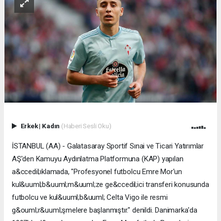
Erkek
|
Kadın
(Haberi Sesli Oku)
İSTANBUL (AA) - Galatasaray Sportif Sınai ve Ticari Yatırımlar
AŞ'den Kamuyu Aydınlatma Platformuna (KAP) yapılan
a&ccedil;ıklamada, "Profesyonel futbolcu Emre Mor'un
kul&uuml;b&uuml;m&uuml;ze ge&ccedil;ici transferi konusunda
futbolcu ve kul&uuml;b&uuml; Celta Vigo ile resmi
g&ouml;r&uuml;şmelere başlanmıştır." denildi. Danimarka'da