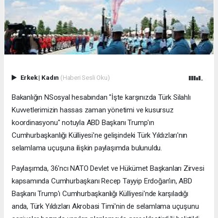
Erkek
|
Kadın
(Haberi Sesli Oku)
Bakanlığın NSosyal hesabından "İşte karşınızda Türk Silahlı
Kuvvetlerimizin hassas zaman yönetimi ve kusursuz
koordinasyonu" notuyla ABD Başkanı Trump'ın
Cumhurbaşkanlığı Külliyesi'ne gelişindeki Türk Yıldızları'nın
selamlama uçuşuna ilişkin paylaşımda bulunuldu.
Paylaşımda, 36'ncı NATO Devlet ve Hükümet Başkanları Zirvesi
kapsamında Cumhurbaşkanı Recep Tayyip Erdoğan'ın, ABD
Başkanı Trump'ı Cumhurbaşkanlığı Külliyesi'nde karşıladığı
anda, Türk Yıldızları Akrobasi Timi'nin de selamlama uçuşunu