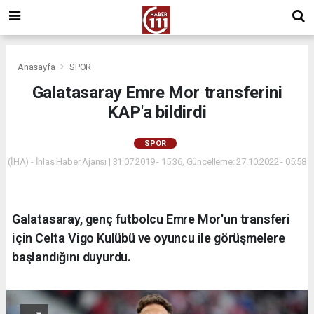
Anasayfa
SPOR
Galatasaray Emre Mor transferini
KAP'a bildirdi
SPOR
(İHA) - İhlas Haber Ajansı | 31.07.2019 - 15:36, Güncelleme: 27.10.2022 - 05:58
Galatasaray, genç futbolcu Emre Mor'un transferi
için Celta Vigo Kulübü ve oyuncu ile görüşmelere
başlandığını duyurdu.