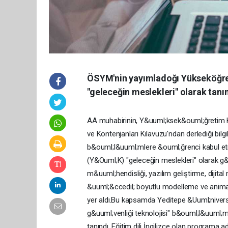
ÖSYM'nin yayımladoğı Yükseköğret
"geleceğin meslekleri" olarak tanı
AA muhabirinin, Y&uuml;ksek&ouml;ğretim 
ve Kontenjanları Kılavuzu'ndan derlediği bilg
b&ouml;l&uuml;mlere &ouml;ğrenci kabul e
(Y&Ouml;K) "geleceğin meslekleri" olarak g&o
m&uuml;hendisliği, yazılım geliştirme, dijital 
&uuml;&ccedil; boyutlu modelleme ve animas
yer aldı.Bu kapsamda Yeditepe &Uuml;niversit
g&uuml;venliği teknolojisi" b&ouml;l&uuml
tanındı. Eğitim dili İngilizce olan programa 