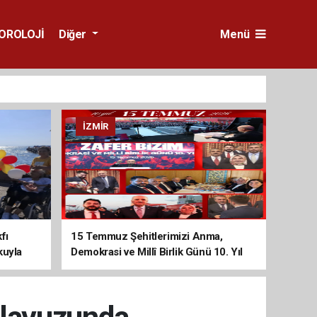
OROLOJİ
Diğer
Menü
İZMIR
fı
15 Temmuz Şehitlerimizi Anma,
kuyla
Demokrasi ve Millî Birlik Günü 10. Yıl
Programına Yoğun Katılım