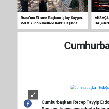
Buca'nın Efsane Başkanı Işılay Saygın,
AKSAÇL
Vefat Yıldönümünde Kabri Başında
BAŞKAN
Anıldı
ÇAĞRI
Cumhurbaş
Cumhurbaşkanı Recep Tayyip Erdoğ
Sani için taziye ziyaretinde bulunm