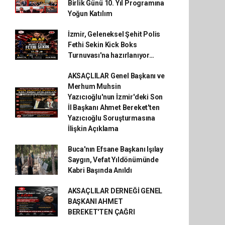
Birlik Günü 10. Yıl Programına
Yoğun Katılım
İzmir, Geleneksel Şehit Polis
Fethi Sekin Kick Boks
Turnuvası'na hazırlanıyor…
AKSAÇLILAR Genel Başkanı ve
Merhum Muhsin
Yazıcıoğlu'nun İzmir'deki Son
İl Başkanı Ahmet Bereket'ten
Yazıcıoğlu Soruşturmasına
İlişkin Açıklama
Buca'nın Efsane Başkanı Işılay
Saygın, Vefat Yıldönümünde
Kabri Başında Anıldı
AKSAÇLILAR DERNEĞİ GENEL
BAŞKANI AHMET
BEREKET'TEN ÇAĞRI