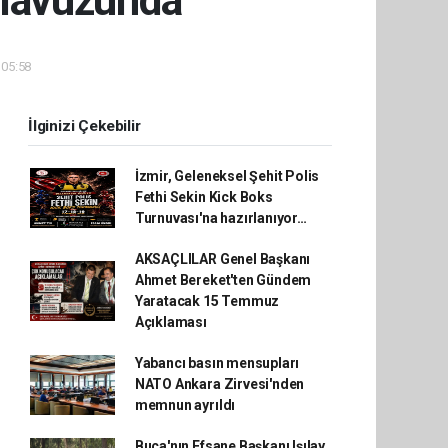
kılavuzunda
 05:58
İlginizi Çekebilir
İzmir, Geleneksel Şehit Polis
Fethi Sekin Kick Boks
Turnuvası'na hazırlanıyor…
AKSAÇLILAR Genel Başkanı
Ahmet Bereket'ten Gündem
Yaratacak 15 Temmuz
Açıklaması
Yabancı basın mensupları
NATO Ankara Zirvesi'nden
memnun ayrıldı
Buca'nın Efsane Başkanı Işılay