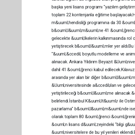
başka yeni lisans programı "yazılım gelişt
toplam 22 kontenjanla eğitime başlayacak.H
m&uuml;hendisliği programına da 30 &ouml;ğren
b&ouml;l&uuml;m&uuml;ne 41 &ouml;ğrenci a
gelecekte &uuml;lkelerin kalkınmasında rol
yetiştirecek b&ouml;l&uuml;mler yer aldı.B
"&uuml;&ccedil; boyutlu modelleme ve anim
alınacak. Ankara Yıldırım Beyazıt &Uuml;nive
dahil 41 &ouml;ğrenci kabul edilecek.Kılavuz
arasında yer alan bir diğer b&ouml;l&uuml;m is
&Uuml;niversitesinde a&ccedil;ılan ve gelece
yetiştirileceği b&ouml;l&uuml;me alınacak &ou
belirlendi.İstanbul K&uuml;lt&uuml;r ile Osti
pazarlama" b&ouml;l&uuml;m&uuml;nde ise bu
olarak toplam 80 &ouml;ğrenci &ouml;ğrenim
&ouml;n lisans d&uuml;zeyindeki "bilgi g&u
&uuml;niversitelere de bu yıl yenileri eklen