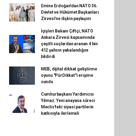
Emine Erdoğan'dan NATO 36.
Devlet ve Hükümet Başkanları
Zirvesi'ne ilişkin paylaşım
İçişleri Bakanı Çiftçi, NATO
Ankara Zirvesi kapsamında
çeşitli suçlardan aranan 4 bin
412 şahsın yakalandığını
bildirdi
MEB, dijital dikkat geliştirme
oyunu "PürDikkat"i erişime
sundu
Cumhurbaşkanı Yardımcısı
Yılmaz: Yeni anayasa süreci
Meclis'teki siyasi partilerin
katkısıyla ilerlemeli