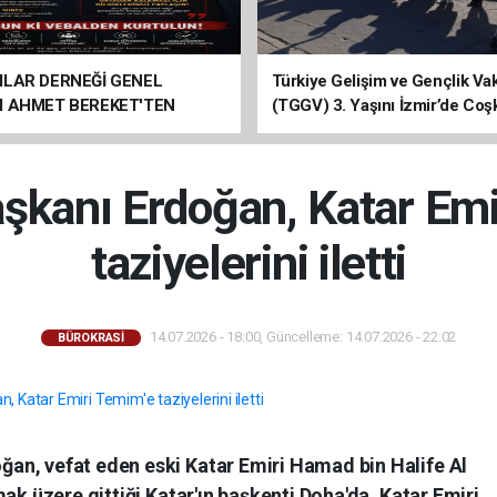
ILAR DERNEĞİ GENEL
Türkiye Gelişim ve Gençlik Vak
I AHMET BEREKET'TEN
(TGGV) 3. Yaşını İzmir’de Coş
Kutladı
kanı Erdoğan, Katar Emi
taziyelerini iletti
14.07.2026 - 18:00, Güncelleme: 14.07.2026 - 22:02
BÜROKRASİ
an, vefat eden eski Katar Emiri Hamad bin Halife Al
ak üzere gittiği Katar'ın başkenti Doha'da, Katar Emiri