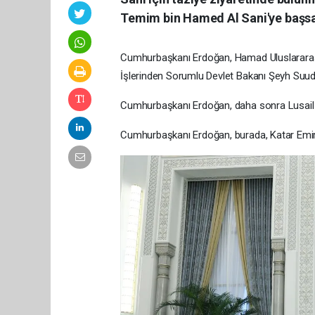
Temim bin Hamed Al Sani'ye başsağlı
Cumhurbaşkanı Erdoğan, Hamad Uluslararas
İşlerinden Sorumlu Devlet Bakanı Şeyh Suud
Cumhurbaşkanı Erdoğan, daha sonra Lusail S
Cumhurbaşkanı Erdoğan, burada, Katar Emiri