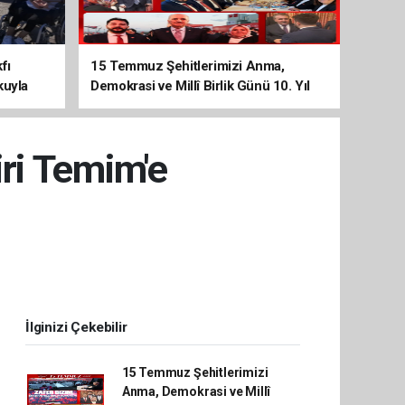
fı
15 Temmuz Şehitlerimizi Anma,
kuyla
Demokrasi ve Millî Birlik Günü 10. Yıl
Programına Yoğun Katılım
ri Temim'e
İlginizi Çekebilir
15 Temmuz Şehitlerimizi
Anma, Demokrasi ve Millî