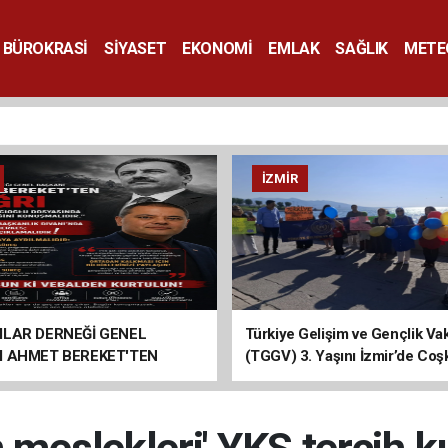
BÜROKRASİ
SİYASET
EKONOMİ
EMLAK
SAĞLIK
METE
SANAT
İZMIR
ILAR DERNEĞİ GENEL
Türkiye Gelişim ve Gençlik Vak
I AHMET BEREKET'TEN
(TGGV) 3. Yaşını İzmir’de Coş
Kutladı