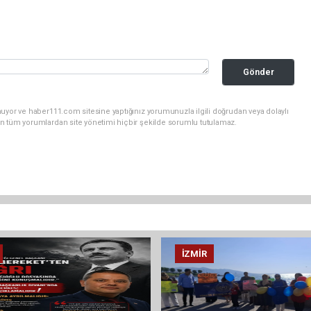
Gönder
uyor ve haber111.com sitesine yaptığınız yorumunuzla ilgili doğrudan veya dolaylı
n tüm yorumlardan site yönetimi hiçbir şekilde sorumlu tutulamaz.
İZMIR