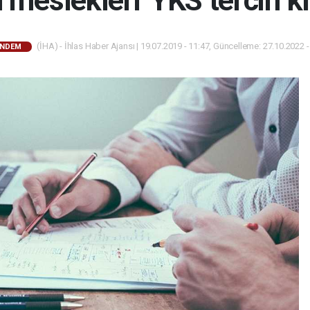
 meslekleri' YKS tercih 
(İHA) - İhlas Haber Ajansı | 19.07.2019 - 11:47, Güncelleme: 27.10.2022 -
NDEM