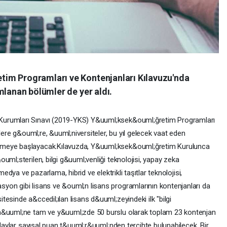
im Programları ve Kontenjanları Kılavuzu'nda
mlanan bölümler de yer aldı.
Kurumları Sınavı (2019-YKS) Y&uuml;ksek&ouml;ğretim Programları
ilere g&ouml;re, &uuml;niversiteler, bu yıl gelecek vaat eden
tmeye başlayacak.Kılavuzda, Y&uuml;ksek&ouml;ğretim Kurulunca
uml;sterilen, bilgi g&uuml;venliği teknolojisi, yapay zeka
medya ve pazarlama, hibrid ve elektrikli taşıtlar teknolojisi,
yon gibi lisans ve &ouml;n lisans programlarının kontenjanları da
esinde a&ccedil;ılan lisans d&uuml;zeyindeki ilk "bilgi
;m&uuml;ne tam ve y&uuml;zde 50 burslu olarak toplam 23 kontenjan
adaylar sayısal puan t&uuml;r&uuml;nden tercihte bulunabilecek. Bir