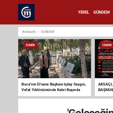
YEREL
GÜNDEM
YAŞAM
KÜLTÜR 
Anasayfa
GÜNDEM
İZMIR
İZMIR
Buca'nın Efsane Başkanı Işılay Saygın,
AKSAÇL
Vefat Yıldönümünde Kabri Başında
BAŞKAN
Anıldı
ÇAĞRI