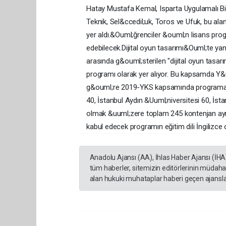
Hatay Mustafa Kemal, Isparta Uygulamalı Bil
Teknik, Sel&ccedil;uk, Toros ve Ufuk, bu ala
yer aldı.&Ouml;ğrenciler &ouml;n lisans prog
edebilecek.Dijital oyun tasarımı&Ouml;te yand
arasında g&ouml;sterilen "dijital oyun tasarı
programı olarak yer alıyor. Bu kapsamda Y&
g&ouml;re 2019-YKS kapsamında programa, B
40, İstanbul Aydın &Uuml;niversitesi 60, İsta
olmak &uuml;zere toplam 245 kontenjan ayrı
kabul edecek programın eğitim dili İngilizce 
Anadolu Ajansı (AA), İhlas Haber Ajansı (İHA
tüm haberler, sitemizin editörlerinin müdaha
alan hukuki muhataplar haberi geçen ajanslar