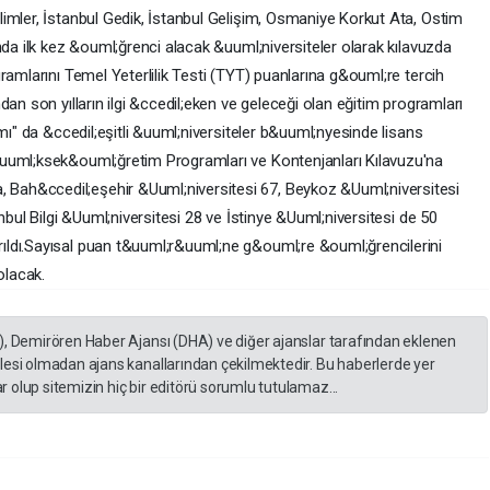
imler, İstanbul Gedik, İstanbul Gelişim, Osmaniye Korkut Ata, Ostim
nda ilk kez &ouml;ğrenci alacak &uuml;niversiteler olarak kılavuzda
ramlarını Temel Yeterlilik Testi (TYT) puanlarına g&ouml;re tercih
an son yılların ilgi &ccedil;eken ve geleceği olan eğitim programları
mı" da &ccedil;eşitli &uuml;niversiteler b&uuml;nyesinde lisans
uuml;ksek&ouml;ğretim Programları ve Kontenjanları Kılavuzu'na
ah&ccedil;eşehir &Uuml;niversitesi 67, Beykoz &Uuml;niversitesi
nbul Bilgi &Uuml;niversitesi 28 ve İstinye &Uuml;niversitesi de 50
ldı.Sayısal puan t&uuml;r&uuml;ne g&ouml;re &ouml;ğrencilerini
olacak.
), Demirören Haber Ajansı (DHA) ve diğer ajanslar tarafından eklenen
lesi olmadan ajans kanallarından çekilmektedir. Bu haberlerde yer
 olup sitemizin hiç bir editörü sorumlu tutulamaz...