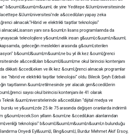
irme" b&ouml;l&uuml;m&uuml; de yine Yeditepe &Uuml;niversitesinde
acettepe &Uuml;niversitesi'nde a&ccedil;ılan yapay zeka
ci alınacak."Hibrid ve elektrikli taşıtlar teknolojisi"
lınacakLisansın yanı sıra &ouml;n lisans programlarında da
 oynayacak teknolojilere y&ouml;nelik insan g&uuml;c&uuml;n&uuml;
u kapsamda, geleceğin meslekleri arasında g&ouml;sterilen
asyon" b&ouml;l&uuml;m&uuml;ne bu yıl ilk kez &ouml;ğrenci
rsitesinde a&ccedil;ılan b&ouml;l&uuml;me okul birincisi kontenjanı
da dikkati &ccedil;eken ve ilk kez &ouml;ğrenci alınacak programlar
e "hibrid ve elektrikli taşıtlar teknolojisi" oldu. Bilecik Şeyh Edebali
ğin taşıtlarının &uuml;retilmesinde yer alacak gen&ccedil;lerin
ml;ğrenci sayısı okul birincisi kontenjanı ile 41 olarak
m Teknik &uuml;niversitelerinde a&ccedil;ılan "dijital medya ve
rslu ve y&uuml;zde 25 ile 75 arasında değişen oranlarda indirimli
 g&ouml;recek.Son yılların &ouml;ne &ccedil;ıkan alanlarından
uml;venliği teknolojisi" b&ouml;l&uuml;m&uuml;n&uuml;n bulunduğu
di.Bandırma Onyedi Eyl&uuml;l, Bing&ouml;l, Burdur Mehmet Akif Ersoy,