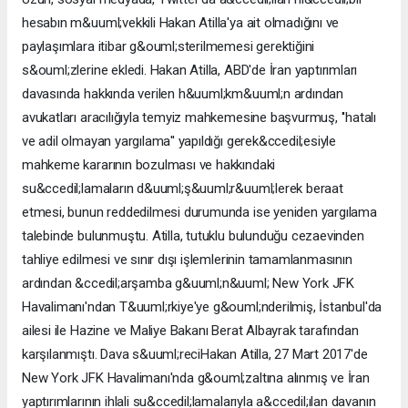
hesabın m&uuml;vekkili Hakan Atilla'ya ait olmadığını ve
paylaşımlara itibar g&ouml;sterilmemesi gerektiğini
s&ouml;zlerine ekledi. Hakan Atilla, ABD'de İran yaptırımları
davasında hakkında verilen h&uuml;km&uuml;n ardından
avukatları aracılığıyla temyiz mahkemesine başvurmuş, ''hatalı
ve adil olmayan yargılama'' yapıldığı gerek&ccedil;esiyle
mahkeme kararının bozulması ve hakkındaki
su&ccedil;lamaların d&uuml;ş&uuml;r&uuml;lerek beraat
etmesi, bunun reddedilmesi durumunda ise yeniden yargılama
talebinde bulunmuştu. Atilla, tutuklu bulunduğu cezaevinden
tahliye edilmesi ve sınır dışı işlemlerinin tamamlanmasının
ardından &ccedil;arşamba g&uuml;n&uuml; New York JFK
Havalimanı'ndan T&uuml;rkiye'ye g&ouml;nderilmiş, İstanbul'da
ailesi ile Hazine ve Maliye Bakanı Berat Albayrak tarafından
karşılanmıştı. Dava s&uuml;reciHakan Atilla, 27 Mart 2017'de
New York JFK Havalimanı'nda g&ouml;zaltına alınmış ve İran
yaptırımlarının ihlali su&ccedil;lamalarıyla a&ccedil;ılan davanın