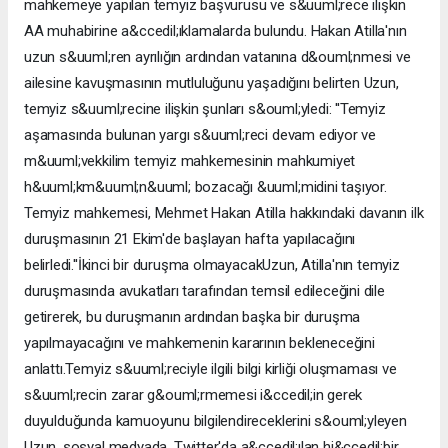
mahkemeye yapılan temyiz başvurusu ve s&uuml;rece ilişkin
AA muhabirine a&ccedil;ıklamalarda bulundu. Hakan Atilla'nın
uzun s&uuml;ren ayrılığın ardından vatanına d&ouml;nmesi ve
ailesine kavuşmasının mutluluğunu yaşadığını belirten Uzun,
temyiz s&uuml;recine ilişkin şunları s&ouml;yledi: ''Temyiz
aşamasında bulunan yargı s&uuml;reci devam ediyor ve
m&uuml;vekkilim temyiz mahkemesinin mahkumiyet
h&uuml;km&uuml;n&uuml; bozacağı &uuml;midini taşıyor.
Temyiz mahkemesi, Mehmet Hakan Atilla hakkındaki davanın ilk
duruşmasının 21 Ekim'de başlayan hafta yapılacağını
belirledi.''İkinci bir duruşma olmayacakUzun, Atilla'nın temyiz
duruşmasında avukatları tarafından temsil edileceğini dile
getirerek, bu duruşmanın ardından başka bir duruşma
yapılmayacağını ve mahkemenin kararının bekleneceğini
anlattı.Temyiz s&uuml;reciyle ilgili bilgi kirliği oluşmaması ve
s&uuml;recin zarar g&ouml;rmemesi i&ccedil;in gerek
duyulduğunda kamuoyunu bilgilendireceklerini s&ouml;yleyen
Uzun, sosyal medyada, Twitter'da a&ccedil;ılan hi&ccedil;bir