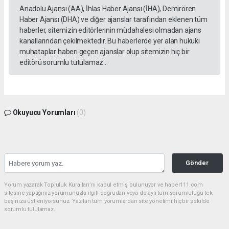
Anadolu Ajansı (AA), İhlas Haber Ajansı (İHA), Demirören
Haber Ajansı (DHA) ve diğer ajanslar tarafından eklenen tüm
haberler, sitemizin editörlerinin müdahalesi olmadan ajans
kanallarından çekilmektedir. Bu haberlerde yer alan hukuki
muhataplar haberi geçen ajanslar olup sitemizin hiç bir
editörü sorumlu tutulamaz...
Okuyucu Yorumları
(0)
Gönder
Yorum yazarak Topluluk Kuralları’nı kabul etmiş bulunuyor ve haber111.com
sitesine yaptığınız yorumunuzla ilgili doğrudan veya dolaylı tüm sorumluluğu tek
başınıza üstleniyorsunuz. Yazılan tüm yorumlardan site yönetimi hiçbir şekilde
sorumlu tutulamaz.