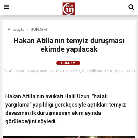
Anasayfa
GÜNDEM
Hakan Atilla'nın temyiz duruşması
ekimde yapılacak
GÜNDEM
(İHA) - İhlas Haber Ajansı | 25.07.2019 - 09:57, Güncelleme: 27.10.2022 - 05:58
Hakan Atilla'nın avukatı Halil Uzun, "hatalı
yargılama" yapıldığı gerekçesiyle açtıkları temyiz
davasının ilk duruşmasının ekim ayında
görüleceğini söyledi.