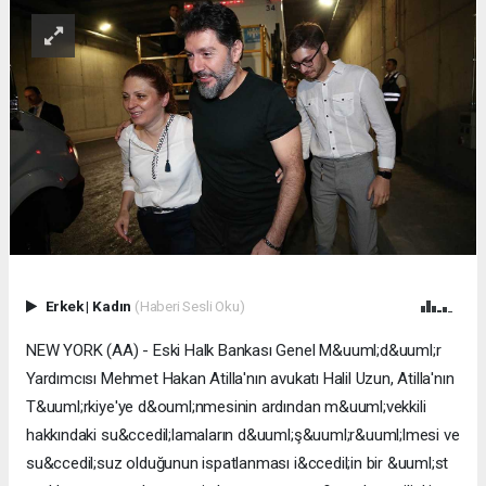
Erkek
|
Kadın
(Haberi Sesli Oku)
NEW YORK (AA) - Eski Halk Bankası Genel M&uuml;d&uuml;r
Yardımcısı Mehmet Hakan Atilla'nın avukatı Halil Uzun, Atilla'nın
T&uuml;rkiye'ye d&ouml;nmesinin ardından m&uuml;vekkili
hakkındaki su&ccedil;lamaların d&uuml;ş&uuml;r&uuml;lmesi ve
su&ccedil;suz olduğunun ispatlanması i&ccedil;in bir &uuml;st