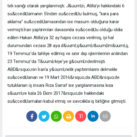
tek sanığı olarak yargılanmıştı. J&uuml;ri, Atilla'yı hakkındaki 6
su&ccedil;lamanın 5'inden su&ccedil;lu bulmuş, "kara para
aklama" su&ccedil;lamasından ise masum olduğuna karar
vermişti.İran yaptırımları davasında su&ccedil;lu olduğu iddia
edilen Hakan Atilla'ya 32 ay hapis cezası verilmiş, iyi hal
durumundan cezası 28 aya d&uuml;ş&uuml;r&uuml;lm&uuml;ş,
19 Temmuz'da tahliye edilmiş ve sınır dışı işlemlerinin ardından
23 Temmuz'da T&uuml;rkiye'ye g&ouml;nderilmişti.
ABD&rsquo;nin İran'a y&ouml;nelik yaptırımlarını delmekle
su&ccedil;lanan ve 19 Mart 2016&rsquo;da ABD&rsquo;de
tutuklanan iş insanı Rıza Sarraf ise yargılanmasına kısa
s&uuml;re kala 26 Ekim 2017&rsquo;de hakkındaki
su&ccedil;lamaları kabul etmiş ve savcılıkla iş birliğine gitmişti.