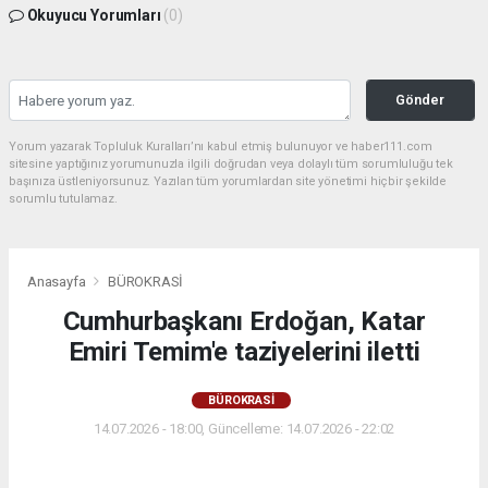
Okuyucu Yorumları
(0)
Gönder
Yorum yazarak Topluluk Kuralları’nı kabul etmiş bulunuyor ve haber111.com
sitesine yaptığınız yorumunuzla ilgili doğrudan veya dolaylı tüm sorumluluğu tek
başınıza üstleniyorsunuz. Yazılan tüm yorumlardan site yönetimi hiçbir şekilde
sorumlu tutulamaz.
Anasayfa
BÜROKRASİ
Cumhurbaşkanı Erdoğan, Katar
Emiri Temim'e taziyelerini iletti
BÜROKRASİ
14.07.2026 - 18:00, Güncelleme: 14.07.2026 - 22:02