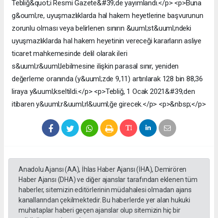
Tebliğ&quot;i Resmi Gazete&#39;de yayımlandı.</p> <p>Buna
g&ouml;re, uyuşmazlıklarda hal hakem heyetlerine başvurunun
zorunlu olması veya belirlenen sınırın &uuml;st&uuml;ndeki
uyuşmazlıklarda hal hakem heyetinin vereceği kararların asliye
ticaret mahkemesinde delil olarak ileri
s&uuml;r&uuml;lebilmesine ilişkin parasal sınır, yeniden
değerleme oranında (y&uuml;zde 9,11) artırılarak 128 bin 88,36
liraya y&uuml;kseltildi.</p> <p>Tebliğ, 1 Ocak 2021&#39;den
itibaren y&uuml;r&uuml;rl&uuml;ğe girecek.</p> <p>&nbsp;</p>
Anadolu Ajansı (AA), İhlas Haber Ajansı (İHA), Demirören
Haber Ajansı (DHA) ve diğer ajanslar tarafından eklenen tüm
haberler, sitemizin editörlerinin müdahalesi olmadan ajans
kanallarından çekilmektedir. Bu haberlerde yer alan hukuki
muhataplar haberi geçen ajanslar olup sitemizin hiç bir