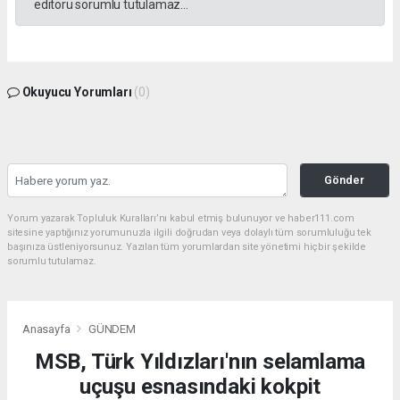
editörü sorumlu tutulamaz...
Okuyucu Yorumları
(0)
Gönder
Yorum yazarak Topluluk Kuralları’nı kabul etmiş bulunuyor ve haber111.com
sitesine yaptığınız yorumunuzla ilgili doğrudan veya dolaylı tüm sorumluluğu tek
başınıza üstleniyorsunuz. Yazılan tüm yorumlardan site yönetimi hiçbir şekilde
sorumlu tutulamaz.
Anasayfa
GÜNDEM
MSB, Türk Yıldızları'nın selamlama
uçuşu esnasındaki kokpit