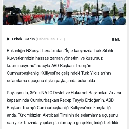
Erkek
|
Kadın
(Haberi Sesli Oku)
Bakanlığın NSosyal hesabından "İşte karşınızda Türk Silahlı
Kuvvetlerimizin hassas zaman yönetimi ve kusursuz
koordinasyonu" notuyla ABD Başkanı Trump'ın
Cumhurbaşkanlığı Külliyesi'ne gelişindeki Türk Yıldızları'nın
selamlama uçuşuna ilişkin paylaşımda bulunuldu.
Paylaşımda, 36'ncı NATO Devlet ve Hükümet Başkanları Zirvesi
kapsamında Cumhurbaşkanı Recep Tayyip Erdoğan'ın, ABD
Başkanı Trump'ı Cumhurbaşkanlığı Külliyesi'nde karşıladığı
anda, Türk Yıldızları Akrobasi Timi'nin de selamlama uçuşunu
saniyeler bazında yapılan planlamayla gerçekleştirdiği belirtildi.