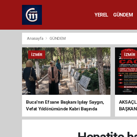
YEREL
GÜNDEM
YAŞAM
KÜLTÜR 
Anasayfa
GÜNDEM
İZMIR
İZMIR
Buca'nın Efsane Başkanı Işılay Saygın,
AKSAÇL
Vefat Yıldönümünde Kabri Başında
BAŞKAN
Anıldı
ÇAĞRI