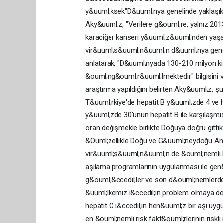
y&uuml;ksek"D&uuml;nya genelinde yaklaşık 2
Aky&uuml;z, "Verilere g&ouml;re, yalnız 2013 yı
karaciğer kanseri y&uuml;z&uuml;nden yaşamı
vir&uuml;s&uuml;n&uuml;n d&uuml;nya genel
anlatarak, "D&uuml;nyada 130-210 milyon ki
&ouml;ng&ouml;r&uuml;lmektedir." bilgisini ver
araştırma yapıldığını belirten Aky&uuml;z, şun
T&uuml;rkiye'de hepatit B y&uuml;zde 4 ve 
y&uuml;zde 30'unun hepatit B ile karşılaşmı
oran değişmekle birlikte Doğuya doğru gittik&
&Ouml;zellikle Doğu ve G&uuml;neydoğu Anad
vir&uuml;s&uuml;n&uuml;n de &ouml;nemli bir
aşılama programlarının uygulanması ile gen&
g&ouml;&ccedil;ler ve son d&ouml;nemlerde
&uuml;lkemiz i&ccedil;in problem olmaya d
hepatit C i&ccedil;in hen&uuml;z bir aşı uygu
en &ouml;nemli risk fakt&ouml;rlerinin riskli