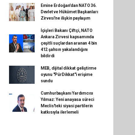
Emine Erdoğan'dan NATO 36.
Devlet ve Hükümet Başkanları
Zirvesi'ne ilişkin paylaşım
İçişleri Bakanı Çiftçi, NATO
Ankara Zirvesi kapsamında
çeşitli suçlardan aranan 4 bin
412 şahsın yakalandığını
bildirdi
MEB, dijital dikkat geliştirme
oyunu "PürDikkat"i erişime
sundu
Cumhurbaşkanı Yardımcısı
Yılmaz: Yeni anayasa süreci
Meclis'teki siyasi partilerin
katkısıyla ilerlemeli