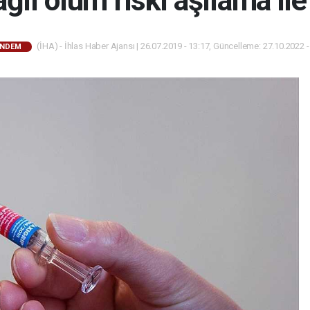
ğlı ölüm riski aşılama ile
(İHA) - İhlas Haber Ajansı | 26.07.2019 - 13:17, Güncelleme: 27.10.2022 -
NDEM