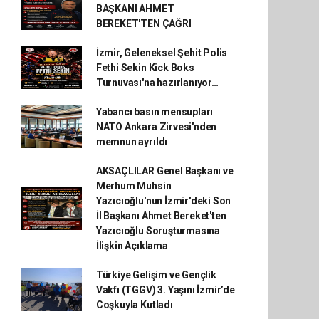
BAŞKANI AHMET
BEREKET'TEN ÇAĞRI
İzmir, Geleneksel Şehit Polis
Fethi Sekin Kick Boks
Turnuvası'na hazırlanıyor…
Yabancı basın mensupları
NATO Ankara Zirvesi'nden
memnun ayrıldı
AKSAÇLILAR Genel Başkanı ve
Merhum Muhsin
Yazıcıoğlu'nun İzmir'deki Son
İl Başkanı Ahmet Bereket'ten
Yazıcıoğlu Soruşturmasına
İlişkin Açıklama
Türkiye Gelişim ve Gençlik
Vakfı (TGGV) 3. Yaşını İzmir’de
Coşkuyla Kutladı