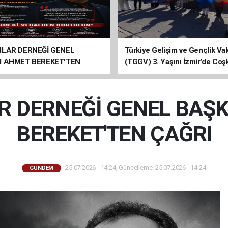
ILAR DERNEĞİ GENEL
Türkiye Gelişim ve Gençlik Vak
I AHMET BEREKET'TEN
(TGGV) 3. Yaşını İzmir’de Coş
Kutladı
R DERNEĞİ GENEL BAŞ
BEREKET'TEN ÇAĞRI
25.07.2026 - 14:24, Güncelleme: 25.07.2026 - 14:24
GÜNDEM