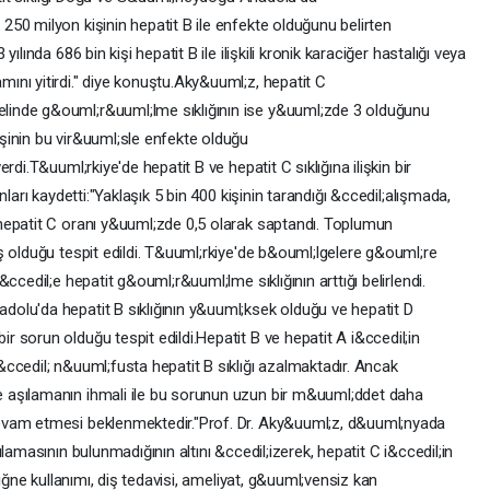
50 milyon kişinin hepatit B ile enfekte olduğunu belirten
lında 686 bin kişi hepatit B ile ilişkili kronik karaciğer hastalığı veya
nı yitirdi." diye konuştu.Aky&uuml;z, hepatit C
inde g&ouml;r&uuml;lme sıklığının ise y&uuml;zde 3 olduğunu
şinin bu vir&uuml;sle enfekte olduğu
di.T&uuml;rkiye'de hepatit B ve hepatit C sıklığına ilişkin bir
ları kaydetti:"Yaklaşık 5 bin 400 kişinin tarandığı &ccedil;alışmada,
hepatit C oranı y&uuml;zde 0,5 olarak saptandı. Toplumun
ş olduğu tespit edildi. T&uuml;rkiye'de b&ouml;lgelere g&ouml;re
ccedil;e hepatit g&ouml;r&uuml;lme sıklığının arttığı belirlendi.
olu'da hepatit B sıklığının y&uuml;ksek olduğu ve hepatit D
 sorun olduğu tespit edildi.Hepatit B ve hepatit A i&ccedil;in
ccedil; n&uuml;fusta hepatit B sıklığı azalmaktadır. Ancak
 aşılamanın ihmali ile bu sorunun uzun bir m&uuml;ddet daha
evam etmesi beklenmektedir."Prof. Dr. Aky&uuml;z, d&uuml;nyada
lamasının bulunmadığının altını &ccedil;izerek, hepatit C i&ccedil;in
 iğne kullanımı, diş tedavisi, ameliyat, g&uuml;vensiz kan