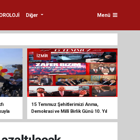
OROLOJİ
Diğer
Menü
İZMIR
fı
15 Temmuz Şehitlerimizi Anma,
kuyla
Demokrasi ve Millî Birlik Günü 10. Yıl
Programına Yoğun Katılım