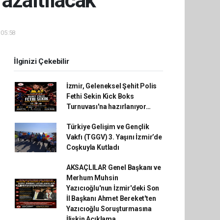
 azaltılacak
 05:58
İlginizi Çekebilir
İzmir, Geleneksel Şehit Polis
Fethi Sekin Kick Boks
Turnuvası'na hazırlanıyor…
Türkiye Gelişim ve Gençlik
Vakfı (TGGV) 3. Yaşını İzmir’de
Coşkuyla Kutladı
AKSAÇLILAR Genel Başkanı ve
Merhum Muhsin
Yazıcıoğlu'nun İzmir'deki Son
İl Başkanı Ahmet Bereket'ten
Yazıcıoğlu Soruşturmasına
İlişkin Açıklama