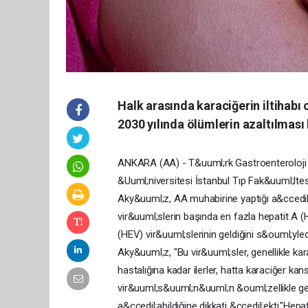
Halk arasında karaciğerin iltihabı o
2030 yılında ölümlerin azaltılması
ANKARA (AA) - T&uuml;rk Gastroenteroloji 
&Uuml;niversitesi İstanbul Tıp Fak&uuml;ltesi
Aky&uuml;z, AA muhabirine yaptığı a&ccedil
vir&uuml;slerin başında en fazla hepatit A (
(HEV) vir&uuml;slerinin geldiğini s&ouml;yledi
Aky&uuml;z, "Bu vir&uuml;sler, genellikle ka
hastalığına kadar ilerler, hatta karaciğer kan
vir&uuml;s&uuml;n&uuml;n &ouml;zellikle g
a&ccedil;abildiğine dikkati &ccedil;ekti."He