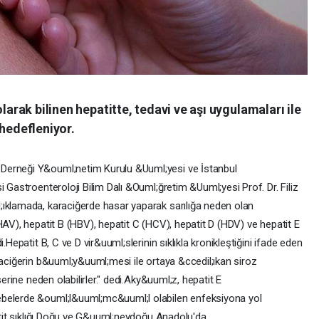
larak bilinen hepatitte, tedavi ve aşı uygulamaları ile
 hedefleniyor.
Derneği Y&ouml;netim Kurulu &Uuml;yesi ve İstanbul
 Gastroenteroloji Bilim Dalı &Ouml;ğretim &Uuml;yesi Prof. Dr. Filiz
;ıklamada, karaciğerde hasar yaparak sarılığa neden olan
HAV), hepatit B (HBV), hepatit C (HCV), hepatit D (HDV) ve hepatit E
.Hepatit B, C ve D vir&uuml;slerinin sıklıkla kronikleştiğini ifade eden
raciğerin b&uuml;y&uuml;mesi ile ortaya &ccedil;ıkan siroz
serine neden olabilirler." dedi.Aky&uuml;z, hepatit E
ebelerde &ouml;l&uuml;mc&uuml;l olabilen enfeksiyona yol
patit sıklığı Doğu ve G&uuml;neydoğu Anadolu'da