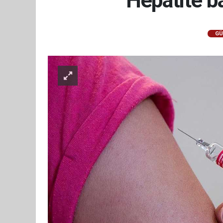
Hepatite ba
GÜ