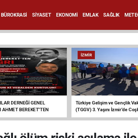
BÜROKRASİ
SİYASET
EKONOMİ
EMLAK
SAĞLIK
METE
SANAT
İZMIR
ILAR DERNEĞİ GENEL
Türkiye Gelişim ve Gençlik Vak
I AHMET BEREKET'TEN
(TGGV) 3. Yaşını İzmir’de Coş
Kutladı