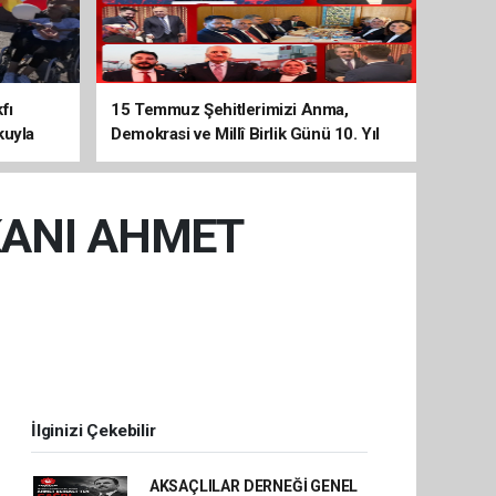
fı
15 Temmuz Şehitlerimizi Anma,
kuyla
Demokrasi ve Millî Birlik Günü 10. Yıl
Programına Yoğun Katılım
KANI AHMET
İlginizi Çekebilir
AKSAÇLILAR DERNEĞİ GENEL