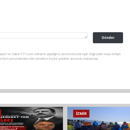
Gönder
uyor ve haber111.com sitesine yaptığınız yorumunuzla ilgili doğrudan veya dolaylı
n tüm yorumlardan site yönetimi hiçbir şekilde sorumlu tutulamaz.
İZMIR