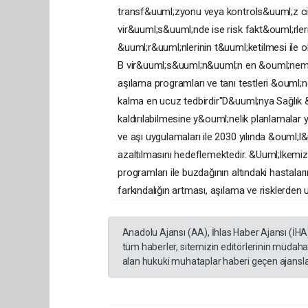
transf&uuml;zyonu veya kontrols&uuml;z cinse
vir&uuml;s&uuml;nde ise risk fakt&ouml;rler
&uuml;r&uuml;nlerinin t&uuml;ketilmesi ile 
B vir&uuml;s&uuml;n&uuml;n en &ouml;nemli b
aşılama programları ve tanı testleri &ouml;
kalma en ucuz tedbirdir"D&uuml;nya Sağlık 
kaldırılabilmesine y&ouml;nelik planlamalar 
ve aşı uygulamaları ile 2030 yılında &ouml;l&
azaltılmasını hedeflemektedir. &Uuml;lkemiz
programları ile buzdağının altındaki hastala
farkındalığın artması, aşılama ve risklerden 
Anadolu Ajansı (AA), İhlas Haber Ajansı (İHA
tüm haberler, sitemizin editörlerinin müdaha
alan hukuki muhataplar haberi geçen ajanslar