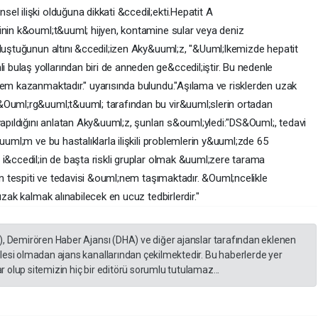
l ilişki olduğuna dikkati &ccedil;ekti.Hepatit A
inin k&ouml;t&uuml; hijyen, kontamine sular veya deniz
oluştuğunun altını &ccedil;izen Aky&uuml;z, "&Uuml;lkemizde hepatit
ulaş yollarından biri de anneden ge&ccedil;iştir. Bu nedenle
nem kazanmaktadır." uyarısında bulundu."Aşılama ve risklerden uzak
&Ouml;rg&uuml;t&uuml; tarafından bu vir&uuml;slerin ortadan
yapıldığını anlatan Aky&uuml;z, şunları s&ouml;yledi:"DS&Ouml;, tedavi
uuml;m ve bu hastalıklarla ilişkili problemlerin y&uuml;zde 65
 i&ccedil;in de başta riskli gruplar olmak &uuml;zere tarama
rın tespiti ve tedavisi &ouml;nem taşımaktadır. &Ouml;ncelikle
uzak kalmak alınabilecek en ucuz tedbirlerdir."
), Demirören Haber Ajansı (DHA) ve diğer ajanslar tarafından eklenen
lesi olmadan ajans kanallarından çekilmektedir. Bu haberlerde yer
 olup sitemizin hiç bir editörü sorumlu tutulamaz...