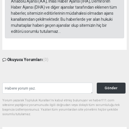
Anadolu Ajansı (AA), İhlas Haber Ajansı (İHA), Demirören
Haber Ajansı (DHA) ve diğer ajanslar tarafından eklenen tüm
haberler, sitemizin editörlerinin müdahalesi olmadan ajans
kanallarından çekilmektedir. Bu haberlerde yer alan hukuki
muhataplar haberi geçen ajanslar olup sitemizin hiç bir
editörü sorumlu tutulamaz...
Okuyucu Yorumları
(0)
Gönder
Yorum yazarak Topluluk Kuralları’nı kabul etmiş bulunuyor ve haber111.com
sitesine yaptığınız yorumunuzla ilgili doğrudan veya dolaylı tüm sorumluluğu tek
başınıza üstleniyorsunuz. Yazılan tüm yorumlardan site yönetimi hiçbir şekilde
sorumlu tutulamaz.