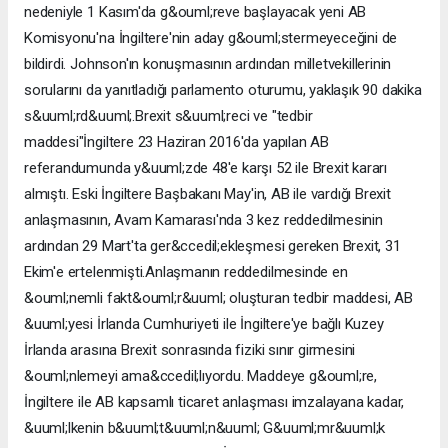
nedeniyle 1 Kasım'da g&ouml;reve başlayacak yeni AB
Komisyonu'na İngiltere'nin aday g&ouml;stermeyeceğini de
bildirdi. Johnson'ın konuşmasının ardından milletvekillerinin
sorularını da yanıtladığı parlamento oturumu, yaklaşık 90 dakika
s&uuml;rd&uuml;.Brexit s&uuml;reci ve "tedbir
maddesi"İngiltere 23 Haziran 2016'da yapılan AB
referandumunda y&uuml;zde 48'e karşı 52 ile Brexit kararı
almıştı. Eski İngiltere Başbakanı May'in, AB ile vardığı Brexit
anlaşmasının, Avam Kamarası'nda 3 kez reddedilmesinin
ardından 29 Mart'ta ger&ccedil;ekleşmesi gereken Brexit, 31
Ekim'e ertelenmişti.Anlaşmanın reddedilmesinde en
&ouml;nemli fakt&ouml;r&uuml; oluşturan tedbir maddesi, AB
&uuml;yesi İrlanda Cumhuriyeti ile İngiltere'ye bağlı Kuzey
İrlanda arasına Brexit sonrasında fiziki sınır girmesini
&ouml;nlemeyi ama&ccedil;lıyordu. Maddeye g&ouml;re,
İngiltere ile AB kapsamlı ticaret anlaşması imzalayana kadar,
&uuml;lkenin b&uuml;t&uuml;n&uuml; G&uuml;mr&uuml;k