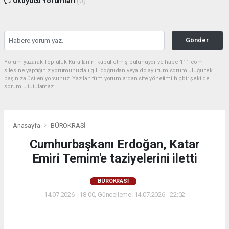
Okuyucu Yorumları
(0)
Gönder
Yorum yazarak Topluluk Kuralları’nı kabul etmiş bulunuyor ve haber111.com
sitesine yaptığınız yorumunuzla ilgili doğrudan veya dolaylı tüm sorumluluğu tek
başınıza üstleniyorsunuz. Yazılan tüm yorumlardan site yönetimi hiçbir şekilde
sorumlu tutulamaz.
Anasayfa
BÜROKRASİ
Cumhurbaşkanı Erdoğan, Katar
Emiri Temim'e taziyelerini iletti
BÜROKRASİ
14.07.2026 - 18:00, Güncelleme: 14.07.2026 - 22:02