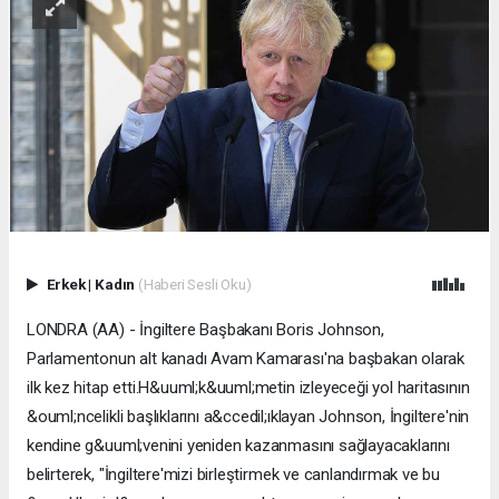
Erkek
|
Kadın
(Haberi Sesli Oku)
LONDRA (AA) - İngiltere Başbakanı Boris Johnson,
Parlamentonun alt kanadı Avam Kamarası'na başbakan olarak
ilk kez hitap etti.H&uuml;k&uuml;metin izleyeceği yol haritasının
&ouml;ncelikli başlıklarını a&ccedil;ıklayan Johnson, İngiltere'nin
kendine g&uuml;venini yeniden kazanmasını sağlayacaklarını
belirterek, "İngiltere'mizi birleştirmek ve canlandırmak ve bu