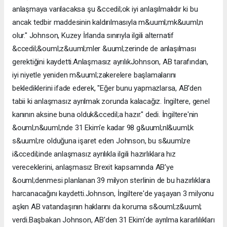
anlaşmaya varılacaksa şu &ccedil;ok iyi anlaşılmalıdır ki bu
ancak tedbir maddesinin kaldırılmasıyla m&uuml;mk&uuml;n
olur." Johnson, Kuzey İrlanda sınırıyla ilgili alternatif
&ccedil;&ouml;z&uuml;mler &uuml;zerinde de anlaşılması
gerektiğini kaydetti.Anlaşmasız ayrılıkJohnson, AB tarafından,
iyi niyetle yeniden m&uuml;zakerelere başlamalarını
beklediklerini ifade ederek, "Eğer bunu yapmazlarsa, AB'den
tabii ki anlaşmasız ayrılmak zorunda kalacağız. İngiltere, genel
kanının aksine buna olduk&ccedil;a hazır." dedi. İngiltere'nin
&ouml;n&uuml;nde 31 Ekim'e kadar 98 g&uuml;nl&uuml;k
s&uuml;re olduğuna işaret eden Johnson, bu s&uuml;re
i&ccedil;inde anlaşmasız ayrılıkla ilgili hazırlıklara hız
vereceklerini, anlaşmasız Brexit kapsamında AB'ye
&ouml;denmesi planlanan 39 milyon sterlinin de bu hazırlıklara
harcanacağını kaydetti.Johnson, İngiltere'de yaşayan 3 milyonu
aşkın AB vatandaşının haklarını da koruma s&ouml;z&uuml;
verdi.Başbakan Johnson, AB'den 31 Ekim'de ayrılma kararlılıkları