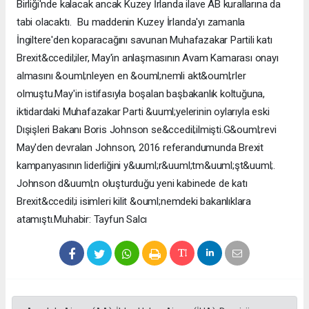
Birliği'nde kalacak ancak Kuzey İrlanda ilave AB kurallarına da
tabi olacaktı. Bu maddenin Kuzey İrlanda'yı zamanla
İngiltere'den koparacağını savunan Muhafazakar Partili katı
Brexit&ccedil;iler, May'in anlaşmasının Avam Kamarası onayı
almasını &ouml;nleyen en &ouml;nemli akt&ouml;rler
olmuştu.May'in istifasıyla boşalan başbakanlık koltuğuna,
iktidardaki Muhafazakar Parti &uuml;yelerinin oylarıyla eski
Dışişleri Bakanı Boris Johnson se&ccedil;ilmişti.G&ouml;revi
May'den devralan Johnson, 2016 referandumunda Brexit
kampanyasının liderliğini y&uuml;r&uuml;tm&uuml;şt&uuml;.
Johnson d&uuml;n oluşturduğu yeni kabinede de katı
Brexit&ccedil;i isimleri kilit &ouml;nemdeki bakanlıklara
atamıştı.Muhabir: Tayfun Salcı