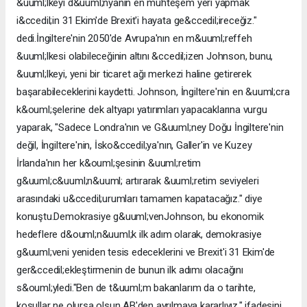
&uuml;lkeyi d&uuml;nyanın en muhteşem yeri yapmak
i&ccedil;in 31 Ekim'de Brexit'i hayata ge&ccedil;ireceğiz."
dedi.İngiltere'nin 2050'de Avrupa'nın en m&uuml;reffeh
&uuml;lkesi olabileceğinin altını &ccedil;izen Johnson, bunu,
&uuml;lkeyi, yeni bir ticaret ağı merkezi haline getirerek
başarabileceklerini kaydetti. Johnson, İngiltere'nin en &uuml;cra
k&ouml;şelerine dek altyapı yatırımları yapacaklarına vurgu
yaparak, "Sadece Londra'nın ve G&uuml;ney Doğu İngiltere'nin
değil, İngiltere'nin, İsko&ccedil;ya'nın, Galler'in ve Kuzey
İrlanda'nın her k&ouml;şesinin &uuml;retim
g&uuml;c&uuml;n&uuml; artırarak &uuml;retim seviyeleri
arasındaki u&ccedil;urumları tamamen kapatacağız." diye
konuştu.Demokrasiye g&uuml;venJohnson, bu ekonomik
hedeflere d&ouml;n&uuml;k ilk adım olarak, demokrasiye
g&uuml;veni yeniden tesis edeceklerini ve Brexit'i 31 Ekim'de
ger&ccedil;ekleştirmenin de bunun ilk adımı olacağını
s&ouml;yledi."Ben de t&uuml;m bakanlarım da o tarihte,
koşullar ne olursa olsun AB'den ayrılmaya kararlıyız." ifadesini