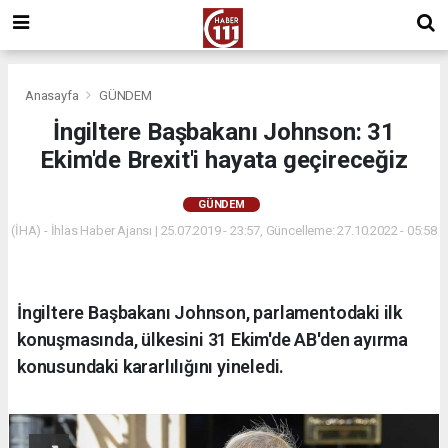
Anasayfa
GÜNDEM
İngiltere Başbakanı Johnson: 31
Ekim'de Brexit'i hayata geçireceğiz
GÜNDEM
(İHA) - İhlas Haber Ajansı | 25.07.2019 - 23:57, Güncelleme: 27.10.2022 - 05:58
İngiltere Başbakanı Johnson, parlamentodaki ilk
konuşmasında, ülkesini 31 Ekim'de AB'den ayırma
konusundaki kararlılığını yineledi.