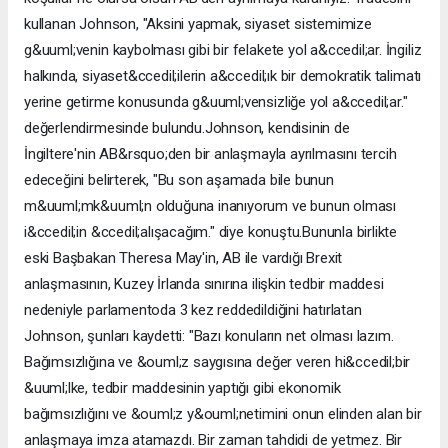
kullanan Johnson, "Aksini yapmak, siyaset sistemimize
g&uuml;venin kaybolması gibi bir felakete yol a&ccedil;ar. İngiliz
halkında, siyaset&ccedil;ilerin a&ccedil;ık bir demokratik talimatı
yerine getirme konusunda g&uuml;vensizliğe yol a&ccedil;ar."
değerlendirmesinde bulundu.Johnson, kendisinin de
İngiltere'nin AB&rsquo;den bir anlaşmayla ayrılmasını tercih
edeceğini belirterek, "Bu son aşamada bile bunun
m&uuml;mk&uuml;n olduğuna inanıyorum ve bunun olması
i&ccedil;in &ccedil;alışacağım." diye konuştu.Bununla birlikte
eski Başbakan Theresa May'in, AB ile vardığı Brexit
anlaşmasının, Kuzey İrlanda sınırına ilişkin tedbir maddesi
nedeniyle parlamentoda 3 kez reddedildiğini hatırlatan
Johnson, şunları kaydetti: "Bazı konuların net olması lazım.
Bağımsızlığına ve &ouml;z saygısına değer veren hi&ccedil;bir
&uuml;lke, tedbir maddesinin yaptığı gibi ekonomik
bağımsızlığını ve &ouml;z y&ouml;netimini onun elinden alan bir
anlaşmaya imza atamazdı. Bir zaman tahdidi de yetmez. Bir