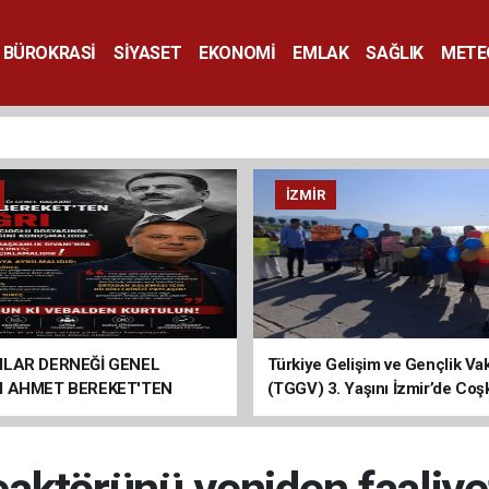
BÜROKRASİ
SİYASET
EKONOMİ
EMLAK
SAĞLIK
METE
SANAT
İZMIR
ILAR DERNEĞİ GENEL
Türkiye Gelişim ve Gençlik Vak
I AHMET BEREKET'TEN
(TGGV) 3. Yaşını İzmir’de Coş
Kutladı