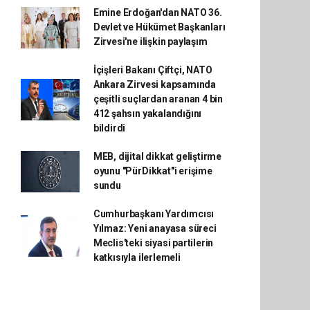
Emine Erdoğan'dan NATO 36.
Devlet ve Hükümet Başkanları
Zirvesi'ne ilişkin paylaşım
İçişleri Bakanı Çiftçi, NATO
Ankara Zirvesi kapsamında
çeşitli suçlardan aranan 4 bin
412 şahsın yakalandığını
bildirdi
MEB, dijital dikkat geliştirme
oyunu "PürDikkat"i erişime
sundu
Cumhurbaşkanı Yardımcısı
Yılmaz: Yeni anayasa süreci
Meclis'teki siyasi partilerin
katkısıyla ilerlemeli