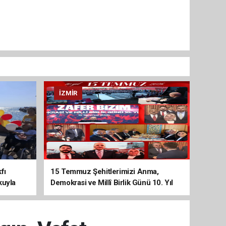
İZMIR
fı
15 Temmuz Şehitlerimizi Anma,
kuyla
Demokrasi ve Millî Birlik Günü 10. Yıl
Programına Yoğun Katılım