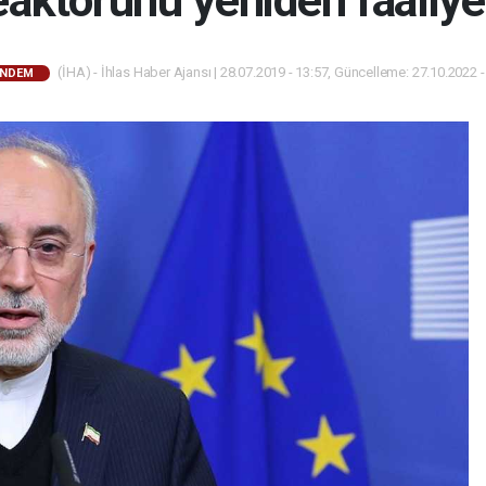
eaktörünü yeniden faaliye
(İHA) - İhlas Haber Ajansı | 28.07.2019 - 13:57, Güncelleme: 27.10.2022 -
NDEM