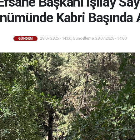
Efsane Başkanı Işılay Say
önümünde Kabri Başında A
28.07.2026 - 14:00, Güncelleme: 28.07.2026 - 14:00
GÜNDEM