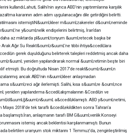
rini kullandı.Lahuti, Salihi'nin ayrıca ABD'nin yaptırımlarına karşılık
altma kararının adım adım uygulanacağını dile getirdiğini belirtti.
patılmasını istemiştiN&uuml;kleer m&uuml;zakereler d&ouml;neminde
r&uuml;'ne y&ouml;nelik endişelerini belirtmiş, İran'dan
k daha az miktarda pl&uuml;tonyum &uuml;retecek başka bir
e Arak Ağır Su Reakt&ouml;r&uuml;'ne tıbbi ihtiya&ccedil;lara
ccedil;in gerek duyulduğunu belirterek talepleri reddetmiş ancak daha
uml;r&uuml; yeniden yapılandırarak normal &uuml;retimin beşte biri
if etmişti. Bu doğrultuda Nisan 2017'de reakt&ouml;r&uuml;n
 imzalanmış ancak ABD'nin n&uuml;kleer anlaşmadan
ma s&uuml;reci ağır ilerlemişti. Salihi, kısa s&uuml;re &ouml;nce
l; yeniden yapılandırma &ccedil;alışmalarının &Ccedil;in ve
r&uuml;ld&uuml;ğ&uuml;n&uuml; a&ccedil;ıklamıştı. ABD y&ouml;netimi,
Mayıs 2018'de tek taraflı &ccedil;ekildikten sonra Tahran'a
a başlamıştı.İran, anlaşmanın tarafı BM G&uuml;venlik Konseyi
runmasını istemiş ancak beklentisi karşılanmamıştı. Bunun
da belirtilen uranyum stok miktarını 1 Temmuz'da, zenginleştirilmiş