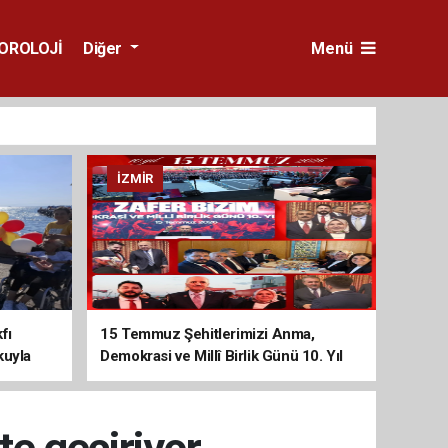
OROLOJİ
Diğer
Menü
İZMIR
fı
15 Temmuz Şehitlerimizi Anma,
kuyla
Demokrasi ve Millî Birlik Günü 10. Yıl
Programına Yoğun Katılım