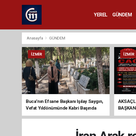
YEREL
GÜNDEM
YAŞAM
KÜLTÜR 
Anasayfa
GÜNDEM
İZMIR
İZMIR
Buca'nın Efsane Başkanı Işılay Saygın,
AKSAÇL
Vefat Yıldönümünde Kabri Başında
BAŞKAN
Anıldı
ÇAĞRI