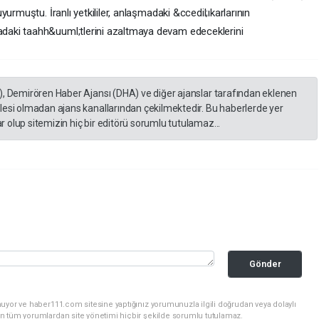
urmuştu. İranlı yetkililer, anlaşmadaki &ccedil;ıkarlarının
aki taahh&uuml;tlerini azaltmaya devam edeceklerini
), Demirören Haber Ajansı (DHA) ve diğer ajanslar tarafından eklenen
lesi olmadan ajans kanallarından çekilmektedir. Bu haberlerde yer
 olup sitemizin hiç bir editörü sorumlu tutulamaz...
Gönder
uyor ve haber111.com sitesine yaptığınız yorumunuzla ilgili doğrudan veya dolaylı
n tüm yorumlardan site yönetimi hiçbir şekilde sorumlu tutulamaz.