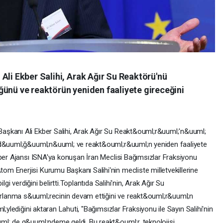
Ali Ekber Salihi, Arak Ağır Su Reaktörü'nü
ğünü ve reaktörün yeniden faaliyete gireceğini
şkanı Ali Ekber Salihi, Arak Ağır Su Reakt&ouml;r&uuml;'n&uuml;
;rd&uuml;ğ&uuml;n&uuml; ve reakt&ouml;r&uuml;n yeniden faaliyete
aber Ajansı ISNA'ya konuşan İran Meclisi Bağımsızlar Fraksiyonu
 Enerjisi Kurumu Başkanı Salihi'nin mecliste milletvekillerine
lgi verdiğini belirtti.Toplantıda Salihi'nin, Arak Ağır Su
lanma s&uuml;recinin devam ettiğini ve reakt&ouml;r&uuml;n
l;ylediğini aktaran Lahuti, "Bağımsızlar Fraksiyonu ile Sayın Salihi'nin
ml; de g&uuml;ndeme geldi. Bu reakt&ouml;r, teknolojisi