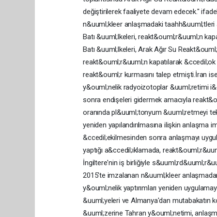
değiştirilerek faaliyete devam edecek." ifadele
n&uuml;kleer anlaşmadaki taahh&uuml;tleri az
Batı &uuml;lkeleri, reakt&ouml;r&uuml;n ka
Batı &uuml;lkeleri, Arak Ağır Su Reakt&ouml;
reakt&ouml;r&uuml;n kapatılarak &ccedil;o
reakt&ouml;r kurmasını talep etmişti.İran is
y&ouml;nelik radyoizotoplar &uuml;retimi i&
sonra endişeleri gidermek amacıyla reakt&o
oranında pl&uuml;tonyum &uuml;retmeyi tekl
yeniden yapılandırılmasına ilişkin anlaşma
&ccedil;ekilmesinden sonra anlaşmayı uygula
yaptığı a&ccedil;ıklamada, reakt&ouml;r&uum
İngiltere'nin iş birliğiyle s&uuml;rd&uuml;
2015'te imzalanan n&uuml;kleer anlaşmadan 
y&ouml;nelik yaptırımları yeniden uygulamay
&uuml;yeleri ve Almanya'dan mutabakatın ko
&uuml;zerine Tahran y&ouml;netimi, anlaşma