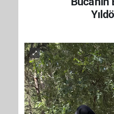
Buca'nın 
Yıld