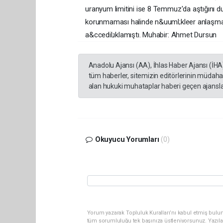
uranyum limitini ise 8 Temmuz'da aştığını duy
korunmaması halinde n&uuml;kleer anlaşmad
a&ccedil;ıklamıştı. Muhabir: Ahmet Dursun
Anadolu Ajansı (AA), İhlas Haber Ajansı (İHA
tüm haberler, sitemizin editörlerinin müdaha
alan hukuki muhataplar haberi geçen ajanslar
Okuyucu Yorumları
(0)
Yorum yazarak Topluluk Kuralları’nı kabul etmiş bulun
tüm sorumluluğu tek başınıza üstleniyorsunuz. Yazıla