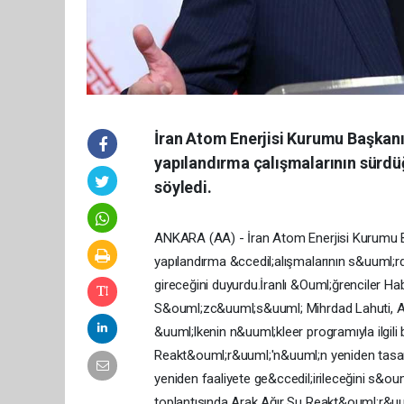
İran Atom Enerjisi Kurumu Başkanı 
yapılandırma çalışmalarının sürdü
söyledi.
ANKARA (AA) - İran Atom Enerjisi Kurumu Ba
yapılandırma &ccedil;alışmalarının s&uuml
gireceğini duyurdu.İranlı &Ouml;ğrenciler H
S&ouml;zc&uuml;s&uuml; Mihrdad Lahuti, Atom
&uuml;lkenin n&uuml;kleer programıyla ilgili bi
Reakt&ouml;r&uuml;'n&uuml;n yeniden tasar
yeniden faaliyete ge&ccedil;irileceğini s&oum
toplantısında Arak Ağır Su Reakt&ouml;r&uu