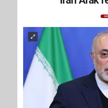
İran Arak r
GÜ