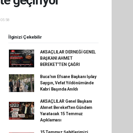
te geçiriyor
 05:58
İlginizi Çekebilir
AKSAÇLILAR DERNEĞİ GENEL
BAŞKANI AHMET
BEREKET'TEN ÇAĞRI
Buca'nın Efsane Başkanı Işılay
Saygın, Vefat Yıldönümünde
Kabri Başında Anıldı
AKSAÇLILAR Genel Başkanı
Ahmet Bereket'ten Gündem
Yaratacak 15 Temmuz
Açıklaması
15 Temmuz Şehitlerimizi