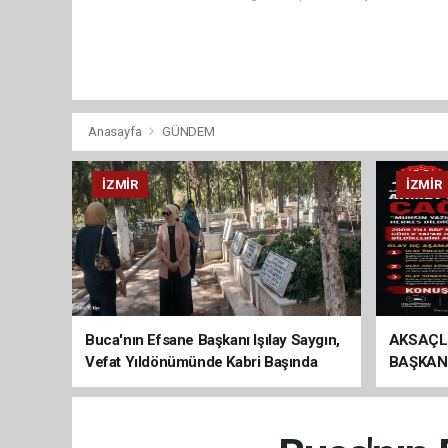
Anasayfa
GÜNDEM
İZMIR
İZMIR
Buca'nın Efsane Başkanı Işılay Saygın,
AKSAÇL
Vefat Yıldönümünde Kabri Başında
BAŞKAN
Anıldı
ÇAĞRI