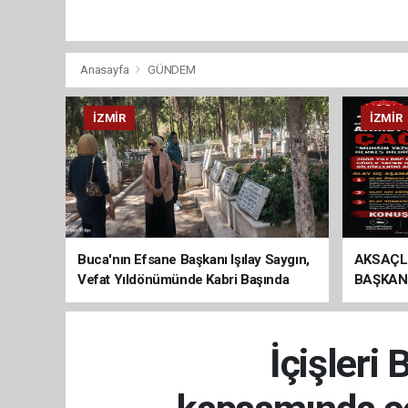
Anasayfa
GÜNDEM
İZMIR
İZMIR
Buca'nın Efsane Başkanı Işılay Saygın,
AKSAÇL
Vefat Yıldönümünde Kabri Başında
BAŞKAN
Anıldı
ÇAĞRI
İçişleri