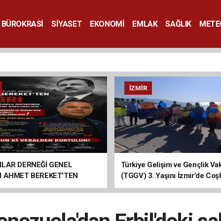
BÜROKRASİ
SİYASET
EKONOMİ
EMLAK
SAĞLIK
METE
SANAT
İZMIR
ILAR DERNEĞİ GENEL
Türkiye Gelişim ve Gençlik Vak
I AHMET BEREKET'TEN
(TGGV) 3. Yaşını İzmir’de Coş
Kutladı