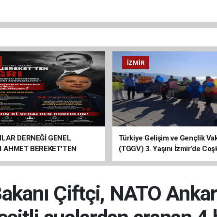
İZMIR
ILAR DERNEĞİ GENEL
Türkiye Gelişim ve Gençlik Vak
I AHMET BEREKET'TEN
(TGGV) 3. Yaşını İzmir’de Coş
Kutladı
 Bakanı Çiftçi, NATO Ankar