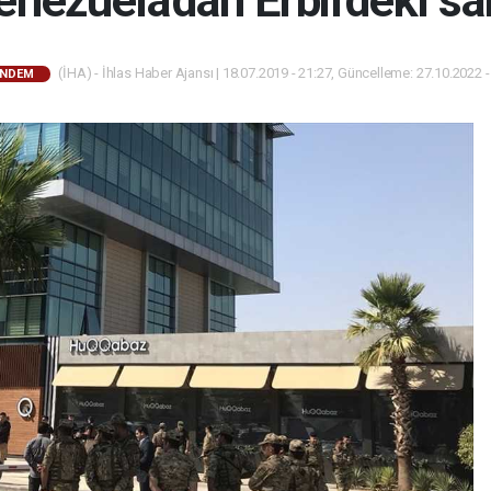
nezuela'dan Erbil'deki sa
(İHA) - İhlas Haber Ajansı | 18.07.2019 - 21:27, Güncelleme: 27.10.2022 -
NDEM