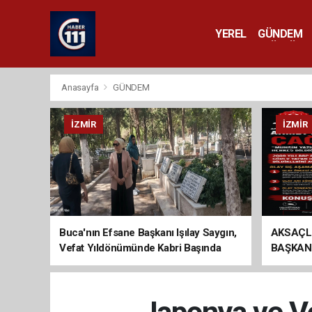
YEREL
GÜNDEM
YAŞAM
KÜLTÜR 
Anasayfa
GÜNDEM
İZMIR
İZMIR
Buca'nın Efsane Başkanı Işılay Saygın,
AKSAÇL
Vefat Yıldönümünde Kabri Başında
BAŞKAN
Anıldı
ÇAĞRI