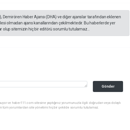
), Demirören Haber Ajansı (DHA) ve diğer ajanslar tarafından eklenen
lesi olmadan ajans kanallarından çekilmektedir. Bu haberlerde yer
 olup sitemizin hiç bir editörü sorumlu tutulamaz...
Gönder
uyor ve haber111.com sitesine yaptığınız yorumunuzla ilgili doğrudan veya dolaylı
n tüm yorumlardan site yönetimi hiçbir şekilde sorumlu tutulamaz.