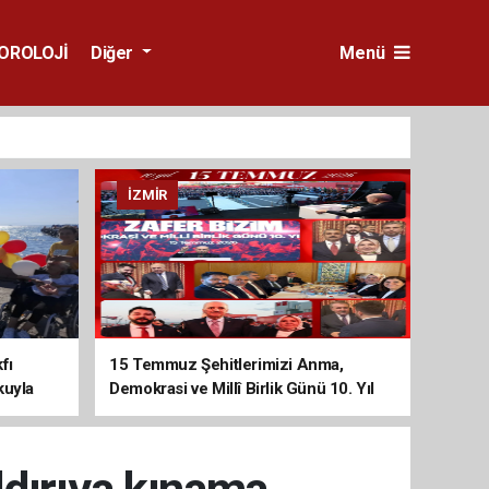
OROLOJİ
Diğer
Menü
İZMIR
fı
15 Temmuz Şehitlerimizi Anma,
kuyla
Demokrasi ve Millî Birlik Günü 10. Yıl
Programına Yoğun Katılım