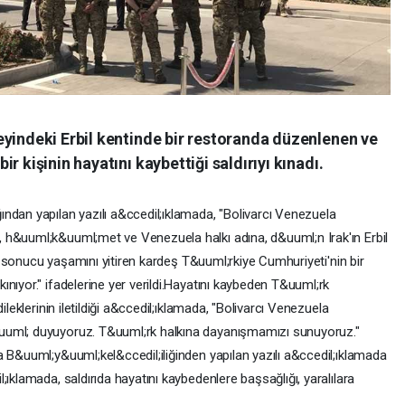
eyindeki Erbil kentinde bir restoranda düzenlenen ve
r kişinin hayatını kaybettiği saldırıyı kınadı.
ndan yapılan yazılı a&ccedil;ıklamada, "Bolivarcı Venezuela
 h&uuml;k&uuml;met ve Venezuela halkı adına, d&uuml;n Irak'ın Erbil
ırı sonucu yaşamını yitiren kardeş T&uuml;rkiye Cumhuriyeti'nin bir
nıyor." ifadelerine yer verildi.Hayatını kaybeden T&uuml;rk
ileklerinin iletildiği a&ccedil;ıklamada, "Bolivarcı Venezuela
uuml; duyuyoruz. T&uuml;rk halkına dayanışmamızı sunuyoruz."
 B&uuml;y&uuml;kel&ccedil;iliğinden yapılan yazılı a&ccedil;ıklamada
ıklamada, saldırıda hayatını kaybedenlere başsağlığı, yaralılara