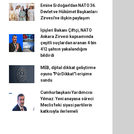
Emine Erdoğan'dan NATO 36.
Devlet ve Hükümet Başkanları
Zirvesi'ne ilişkin paylaşım
İçişleri Bakanı Çiftçi, NATO
Ankara Zirvesi kapsamında
çeşitli suçlardan aranan 4 bin
412 şahsın yakalandığını
bildirdi
MEB, dijital dikkat geliştirme
oyunu "PürDikkat"i erişime
sundu
Cumhurbaşkanı Yardımcısı
Yılmaz: Yeni anayasa süreci
Meclis'teki siyasi partilerin
katkısıyla ilerlemeli