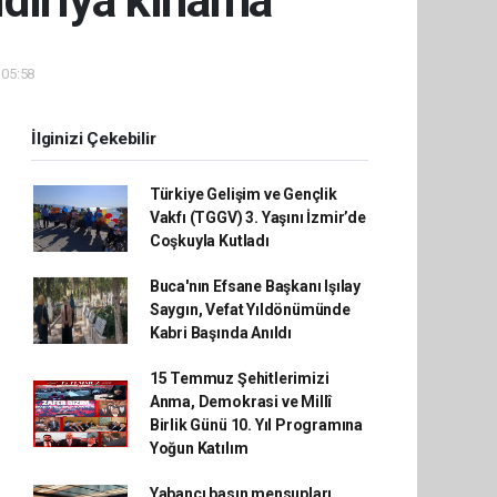
ldırıya kınama
 05:58
İlginizi Çekebilir
Türkiye Gelişim ve Gençlik
Vakfı (TGGV) 3. Yaşını İzmir’de
Coşkuyla Kutladı
Buca'nın Efsane Başkanı Işılay
Saygın, Vefat Yıldönümünde
Kabri Başında Anıldı
15 Temmuz Şehitlerimizi
Anma, Demokrasi ve Millî
Birlik Günü 10. Yıl Programına
Yoğun Katılım
Yabancı basın mensupları