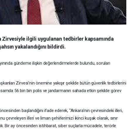
a Zirvesiyle ilgili uygulanan tedbirler kapsamında
şahsın yakalandığını bildirdi.
yayınında gündeme ilişkin değerlendirmelerde bulundu, soruları
nları Zirvesi'nin önemine yakışır şekilde bütün güvenlik tedbirlerini
kapsamda 56 bin bin polis ve jandarmanın sahada etkin şekilde görev
 öncesinden başlandığını ifade ederek, "Ankara'nın çevresindeki illeri,
nu çevreleyen illeri ve liman şehirlerimizi ikinci kuşak olarak, sınır
edik. Bir ay öncesinden istihbarat, siber suçlarla mücadele, terörle