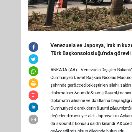
Venezuela ve Japonya, Irak'ın kuz
Türk Başkonsolosluğu'nda görevli bi
ANKARA (AA) - Venezuela Dışişleri Bakanlığı
Cumhuriyeti Devlet Başkanı Nicolas Maduro,
şehrinde ger&ccedil;ekleştirilen silahlı sald
diplomatının &ouml;ld&uuml;r&uuml;lmesini kı
diplomatın ailesine ve dostlarına başsağlığı d
Cumhuriyeti olarak derin &uuml;z&uuml;nt&
değerlendirmesi yer aldı. Japonya'nın Ankara
da s&ouml;z konusu saldırı kınandı. A&ccedil;
ge&ccedil;miş olsun dileğinde bulunuldu.