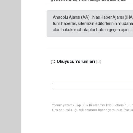
Anadolu Ajansı (AA), İhlas Haber Ajansı (İHA
tüm haberler, sitemizin editörlerinin müdaha
alan hukuki muhataplar haberi geçen ajanslar
Okuyucu Yorumları
(0)
Yorum yazarak Topluluk Kuralları’nı kabul etmiş bulun
tüm sorumluluğu tek başınıza üstleniyorsunuz. Yazıla