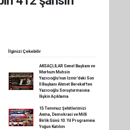
bin 412 şahsın
İlginizi Çekebilir
AKSAÇLILAR Genel Başkanı ve
Merhum Muhsin
Yazıcıoğlu'nun İzmir'deki Son
İl Başkanı Ahmet Bereket'ten
Yazıcıoğlu Soruşturmasına
İlişkin Açıklama
15 Temmuz Şehitlerimizi
Anma, Demokrasi ve Millî
Birlik Günü 10. Yıl Programına
Yoğun Katılım