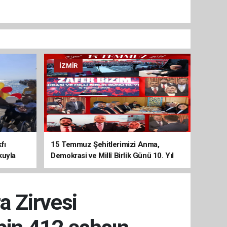
İZMIR
fı
15 Temmuz Şehitlerimizi Anma,
kuyla
Demokrasi ve Millî Birlik Günü 10. Yıl
Programına Yoğun Katılım
a Zirvesi