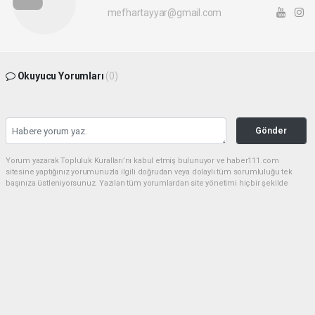
mefhartayyar@gmail.com
Okuyucu Yorumları
(0)
Gönder
Yorum yazarak Topluluk Kuralları’nı kabul etmiş bulunuyor ve haber111.com
sitesine yaptığınız yorumunuzla ilgili doğrudan veya dolaylı tüm sorumluluğu tek
başınıza üstleniyorsunuz. Yazılan tüm yorumlardan site yönetimi hiçbir şekilde
sorumlu tutulamaz.
haber paketi
haber scripti
haber yazılımı
Tüm hakları saklı tutulmaktadır.Copyright 2026©
Haber Yazılımı:
Web Aksiyon ®