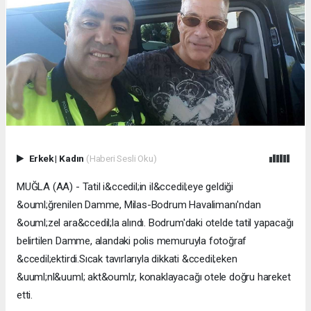
Erkek
|
Kadın
(Haberi Sesli Oku)
MUĞLA (AA) - Tatil i&ccedil;in il&ccedil;eye geldiği
&ouml;ğrenilen Damme, Milas-Bodrum Havalimanı'ndan
&ouml;zel ara&ccedil;la alındı. Bodrum'daki otelde tatil yapacağı
belirtilen Damme, alandaki polis memuruyla fotoğraf
&ccedil;ektirdi.Sıcak tavırlarıyla dikkati &ccedil;eken
&uuml;nl&uuml; akt&ouml;r, konaklayacağı otele doğru hareket
etti.