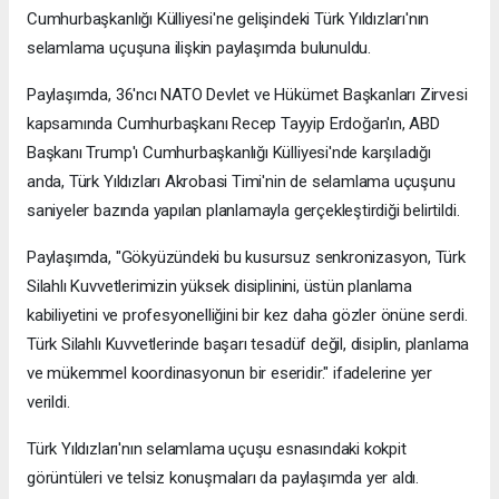
Cumhurbaşkanlığı Külliyesi'ne gelişindeki Türk Yıldızları'nın
selamlama uçuşuna ilişkin paylaşımda bulunuldu.
Paylaşımda, 36'ncı NATO Devlet ve Hükümet Başkanları Zirvesi
kapsamında Cumhurbaşkanı Recep Tayyip Erdoğan'ın, ABD
Başkanı Trump'ı Cumhurbaşkanlığı Külliyesi'nde karşıladığı
anda, Türk Yıldızları Akrobasi Timi'nin de selamlama uçuşunu
saniyeler bazında yapılan planlamayla gerçekleştirdiği belirtildi.
Paylaşımda, "Gökyüzündeki bu kusursuz senkronizasyon, Türk
Silahlı Kuvvetlerimizin yüksek disiplinini, üstün planlama
kabiliyetini ve profesyonelliğini bir kez daha gözler önüne serdi.
Türk Silahlı Kuvvetlerinde başarı tesadüf değil, disiplin, planlama
ve mükemmel koordinasyonun bir eseridir." ifadelerine yer
verildi.
Türk Yıldızları'nın selamlama uçuşu esnasındaki kokpit
görüntüleri ve telsiz konuşmaları da paylaşımda yer aldı.