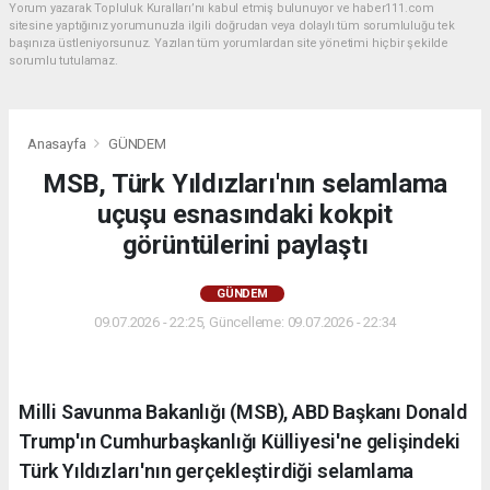
Yorum yazarak Topluluk Kuralları’nı kabul etmiş bulunuyor ve haber111.com
sitesine yaptığınız yorumunuzla ilgili doğrudan veya dolaylı tüm sorumluluğu tek
başınıza üstleniyorsunuz. Yazılan tüm yorumlardan site yönetimi hiçbir şekilde
sorumlu tutulamaz.
Anasayfa
GÜNDEM
MSB, Türk Yıldızları'nın selamlama
uçuşu esnasındaki kokpit
görüntülerini paylaştı
GÜNDEM
09.07.2026 - 22:25, Güncelleme: 09.07.2026 - 22:34
Milli Savunma Bakanlığı (MSB), ABD Başkanı Donald
Trump'ın Cumhurbaşkanlığı Külliyesi'ne gelişindeki
Türk Yıldızları'nın gerçekleştirdiği selamlama