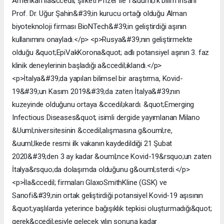
Amerikan ila&ccedil; şirketi Pfizer ile T&uuml;rk bilim insanı
Prof. Dr. Uğur Şahin&#39;in kurucu ortağı olduğu Alman
biyoteknoloji firması BioNTech&#39;in geliştirdiği aşının
kullanımını onayladı.</p> <p>Rusya&#39;nın geliştirmekte
olduğu &quot;EpiVakKorona&quot; adlı potansiyel aşının 3. faz
klinik deneylerinin başladığı a&ccedil;ıklandı.</p>
<p>İtalya&#39;da yapılan bilimsel bir araştırma, Kovid-
19&#39;un Kasım 2019&#39;da zaten İtalya&#39;nın
kuzeyinde olduğunu ortaya &ccedil;ıkardı. &quot;Emerging
Infectious Diseases&quot; isimli dergide yayımlanan Milano
&Uuml;niversitesinin &ccedil;alışmasına g&ouml;re,
&uuml;lkede resmi ilk vakanın kaydedildiği 21 Şubat
2020&#39;den 3 ay kadar &ouml;nce Kovid-19&rsquo;un zaten
İtalya&rsquo;da dolaşımda olduğunu g&ouml;sterdi.</p>
<p>İla&ccedil; firmaları GlaxoSmithKline (GSK) ve
Sanofi&#39;nin ortak geliştirdiği potansiyel Kovid-19 aşısının
&quot;yaşlılarda yeterince bağışıklık tepkisi oluşturmadığı&quot;
gerek&ccedil;esiyle gelecek yılın sonuna kadar