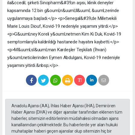
ila&ccedil; şirketi Sinopharm&#39;ın aşısı, klinik deneyler
kapsamında 12 bin g&ouml;n&uuml;ll&uuml; &uuml;zerinde
uygulanmaya başladı.</p> <p>Senegal&#39;de Milletvekili
Marie Louis Diouf, Kovid-19 nedeniyle yaşamını yitirdi.</p>
<p>G&uuml;ney Koreli y&ouml;netmen Kim Ki Duk, Kovid-19
semptomlarıyla kaldırıldığı hastanede hayatını kaybetti.</p>
<p>M&uuml;sl&uuml;man Kardeşler Teşkilatı (İhvan)
y&ouml;neticilerinden Eymen Abdulgani, Kovid-19 nedeniyle
yaşamını yitirdi.&nbsp;</p>
Anadolu Ajansı (AA), İhlas Haber Ajansı (İHA), Demirören
Haber Ajansı (DHA) ve diğer ajanslar tarafından eklenen tüm
haberler, sitemizin editörlerinin müdahalesi olmadan ajans
kanallarından çekilmektedir. Bu haberlerde yer alan hukuki
muhataplar haberi geçen ajanslar olup sitemizin hiç bir