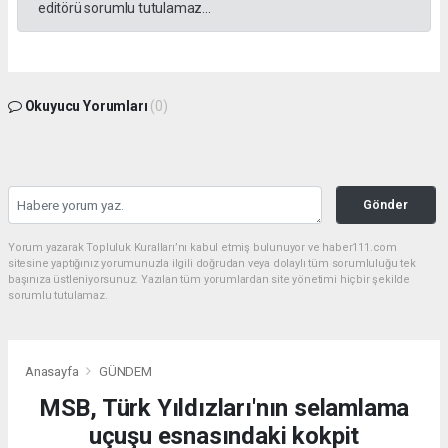
editörü sorumlu tutulamaz...
Okuyucu Yorumları
(0)
Gönder
Yorum yazarak Topluluk Kuralları’nı kabul etmiş bulunuyor ve haber111.com
sitesine yaptığınız yorumunuzla ilgili doğrudan veya dolaylı tüm sorumluluğu tek
başınıza üstleniyorsunuz. Yazılan tüm yorumlardan site yönetimi hiçbir şekilde
sorumlu tutulamaz.
Anasayfa
GÜNDEM
MSB, Türk Yıldızları'nın selamlama
uçuşu esnasındaki kokpit