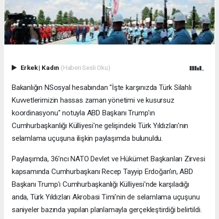
Erkek
|
Kadın
(Haberi Sesli Oku)
Bakanlığın NSosyal hesabından "İşte karşınızda Türk Silahlı
Kuvvetlerimizin hassas zaman yönetimi ve kusursuz
koordinasyonu" notuyla ABD Başkanı Trump'ın
Cumhurbaşkanlığı Külliyesi'ne gelişindeki Türk Yıldızları'nın
selamlama uçuşuna ilişkin paylaşımda bulunuldu.
Paylaşımda, 36'ncı NATO Devlet ve Hükümet Başkanları Zirvesi
kapsamında Cumhurbaşkanı Recep Tayyip Erdoğan'ın, ABD
Başkanı Trump'ı Cumhurbaşkanlığı Külliyesi'nde karşıladığı
anda, Türk Yıldızları Akrobasi Timi'nin de selamlama uçuşunu
saniyeler bazında yapılan planlamayla gerçekleştirdiği belirtildi.