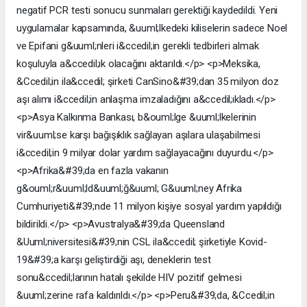
negatif PCR testi sonucu sunmaları gerektiği kaydedildi. Yeni
uygulamalar kapsamında, &uuml;lkedeki kiliselerin sadece Noel
ve Epifani g&uuml;nleri i&ccedil;in gerekli tedbirleri almak
koşuluyla a&ccedil;ık olacağını aktarıldı.</p> <p>Meksika,
&Ccedil;in ila&ccedil; şirketi CanSino&#39;dan 35 milyon doz
aşı alımı i&ccedil;in anlaşma imzaladığını a&ccedil;ıkladı.</p>
<p>Asya Kalkınma Bankası, b&ouml;lge &uuml;lkelerinin
vir&uuml;se karşı bağışıklık sağlayan aşılara ulaşabilmesi
i&ccedil;in 9 milyar dolar yardım sağlayacağını duyurdu.</p>
<p>Afrika&#39;da en fazla vakanın
g&ouml;r&uuml;ld&uuml;ğ&uuml; G&uuml;ney Afrika
Cumhuriyeti&#39;nde 11 milyon kişiye sosyal yardım yapıldığı
bildirildi.</p> <p>Avustralya&#39;da Queensland
&Uuml;niversitesi&#39;nin CSL ila&ccedil; şirketiyle Kovid-
19&#39;a karşı geliştirdiği aşı, deneklerin test
sonu&ccedil;larının hatalı şekilde HIV pozitif gelmesi
&uuml;zerine rafa kaldırıldı.</p> <p>Peru&#39;da, &Ccedil;in