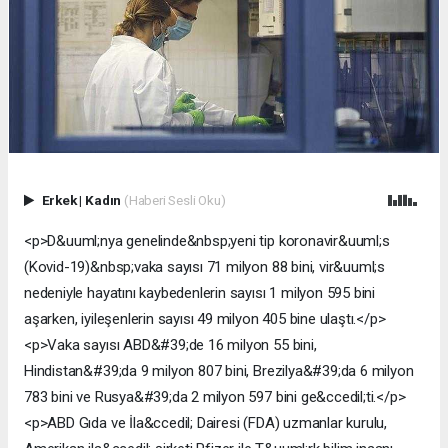
Erkek
|
Kadın
(Haberi Sesli Oku)
<p>D&uuml;nya genelinde&nbsp;yeni tip koronavir&uuml;s
(Kovid-19)&nbsp;vaka sayısı 71 milyon 88 bini, vir&uuml;s
nedeniyle hayatını kaybedenlerin sayısı 1 milyon 595 bini
aşarken, iyileşenlerin sayısı 49 milyon 405 bine ulaştı.</p>
<p>Vaka sayısı ABD&#39;de 16 milyon 55 bini,
Hindistan&#39;da 9 milyon 807 bini, Brezilya&#39;da 6 milyon
783 bini ve Rusya&#39;da 2 milyon 597 bini ge&ccedil;ti.</p>
<p>ABD Gıda ve İla&ccedil; Dairesi (FDA) uzmanlar kurulu,