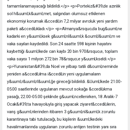
tamamlanamayacağı bildirildi.</p> <p>Portekiz&#39;de azınlık
sol h&uuml;k&uuml;met, salgından olumsuz etkilenen
ekonomiyi korumak i&ccedil;in 7,2 milyar avroluk yeni yardım
paketi a&ccedil;ıkladı.</p> <p>Almanya&rsquo;da bug&uuml;ne
kadarki en y&uuml;ksek g&uuml;nl&uuml;k &ouml;l&uuml;m ve
vaka sayıları kaydedildi. Son 24 saatte 598 kişinin hayatını
kaybettiği &uuml;lkede can kaybı 20 bin 970&rsquo;e, toplam
vaka sayısı 1 milyon 272 bin 78&rsquo;e y&uuml;kseldi.</p>
<p>Yunanistan&#39;da Noel ve yılbaşı tatili d&ouml;neminde
yeniden a&ccedil;ılma i&ccedil;in yeni uygulamaların
y&uuml;r&uuml;rl&uuml;ğe gireceği bildirildi. &Uuml;lkede 21.00-
05.00 saatlerinde uygulanan mevcut sokağa &ccedil;ıkma
yasağı, 22.00-05.00 şeklinde g&uuml;ncellenirken, 18 Aralık-7
Ocak&#39;ta havayoluyla giriş yapacak ziyaret&ccedil;ilerin,
varış g&uuml;nlerinden itibaren 3 g&uuml;nl&uuml;k zorunlu
karantinaya tabi tutulacağı, bu kişilerin &uuml;lkedeki
havalimanlarında uygulanan zorunlu antijen testinin yanı sıra