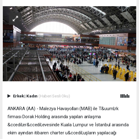
Erkek
|
Kadın
(Haberi Sesli Oku)
ANKARA (AA) - Malezya Havayolları (MAB) ile T&uuml;rk
firması Dorak Holding arasında yapılan anlaşma
&ccedil;er&ccedil;evesinde Kuala Lumpur ve İstanbul arasında
ekim ayından itibaren charter u&ccedil;uşların yapılacağı