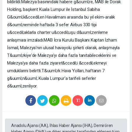
bildirildi.Malezya basınındaki habere g&ouml;re, MAB ile Dorak
Holding, başkent Kuala Lumpur ile İstanbul Sabiha
G&ouml;k&ccedil;en Havalimanı arasında bu yıl ekim-aralık
d&ouml;neminde haftada 3 sefer Airbus 330 tipi
u&ccedil;aklarla charter u&ccedil;uşu d&uuml;zenleme
anlaşması imzaladı.MAB İcra Kurulu Başkanı Kaptan İzham
İsmail, Malezya'nın ulusal havayolu şirketi olarak, anlaşmayla
T&uuml;rkiye'de Malezya'yı daha fazla tanıtabileceklerini ve
Malezya'ya daha fazla ziyaret&ccedil;i &ccedil;ekmeyi
umduklarını belirtti.T&uuml;rk Hava Yolları, haftanın 7
g&uuml;n&uuml; Kuala Lumpur'a tarifeli seferler
d&uuml;zenliyor.
Anadolu Ajansı (AA), İhlas Haber Ajansı (İHA), Demirören
Haber Ajansı (DHA) ve diğer ajanslar tarafından eklenen tüm