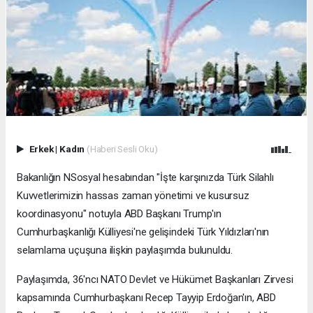
Erkek
|
Kadın
(Haberi Sesli Oku)
Bakanlığın NSosyal hesabından "İşte karşınızda Türk Silahlı
Kuvvetlerimizin hassas zaman yönetimi ve kusursuz
koordinasyonu" notuyla ABD Başkanı Trump'ın
Cumhurbaşkanlığı Külliyesi'ne gelişindeki Türk Yıldızları'nın
selamlama uçuşuna ilişkin paylaşımda bulunuldu.
Paylaşımda, 36'ncı NATO Devlet ve Hükümet Başkanları Zirvesi
kapsamında Cumhurbaşkanı Recep Tayyip Erdoğan'ın, ABD