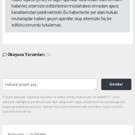
haberler, sitemizin editörlerinin müdahalesi olmadan ajans
kanallarından çekilmektedir. Bu haberlerde yer alan hukuki
muhataplar haberi geçen ajanslar olup sitemizin hiç bir
editörü sorumlu tutulamaz...
Okuyucu Yorumları
(0)
Gönder
Yorum yazarak Topluluk Kuralları’nı kabul etmiş bulunuyor ve haber111.com
sitesine yaptığınız yorumunuzla ilgili doğrudan veya dolaylı tüm sorumluluğu tek
başınıza üstleniyorsunuz. Yazılan tüm yorumlardan site yönetimi hiçbir şekilde
sorumlu tutulamaz.
Anasayfa
GÜNDEM