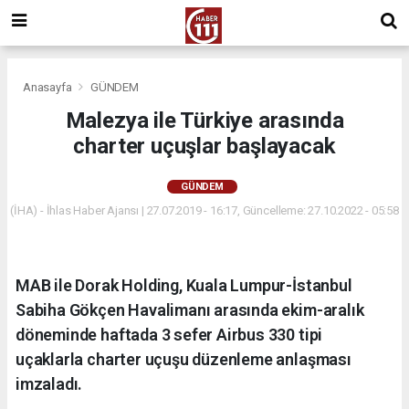
Anasayfa
GÜNDEM
Malezya ile Türkiye arasında
charter uçuşlar başlayacak
GÜNDEM
(İHA) - İhlas Haber Ajansı | 27.07.2019 - 16:17, Güncelleme: 27.10.2022 - 05:58
MAB ile Dorak Holding, Kuala Lumpur-İstanbul
Sabiha Gökçen Havalimanı arasında ekim-aralık
döneminde haftada 3 sefer Airbus 330 tipi
uçaklarla charter uçuşu düzenleme anlaşması
imzaladı.