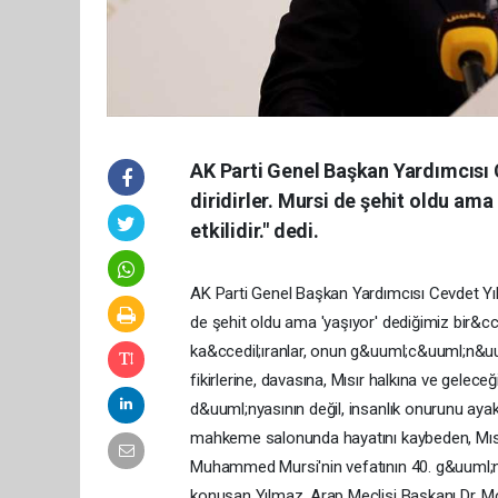
AK Parti Genel Başkan Yardımcısı C
diridirler. Mursi de şehit oldu ama
etkilidir." dedi.
AK Parti Genel Başkan Yardımcısı Cevdet Yılma
de şehit oldu ama 'yaşıyor' dediğimiz bir&cce
ka&ccedil;ıranlar, onun g&uuml;c&uuml;n&uum
fikirlerine, davasına, Mısır halkına ve gelece
d&uuml;nyasının değil, insanlık onurunu ayakt
mahkeme salonunda hayatını kaybeden, Mısır
Muhammed Mursi'nin vefatının 40. g&uuml;
konuşan Yılmaz, Arap Meclisi Başkanı Dr. 