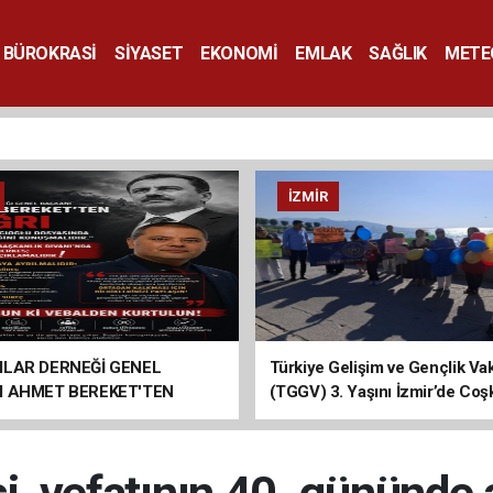
BÜROKRASİ
SİYASET
EKONOMİ
EMLAK
SAĞLIK
METE
SANAT
İZMIR
ILAR DERNEĞİ GENEL
Türkiye Gelişim ve Gençlik Vak
I AHMET BEREKET'TEN
(TGGV) 3. Yaşını İzmir’de Coş
Kutladı