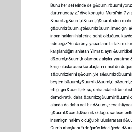
Bunu her seferinde de g&ouml;r&uuml;yoruz.
durumundayız." diye konuştu. Mursi'nin 7 yı
&ouml;zg&uuml;rl&uuml;ğ&uuml;nden mahrum bı
g&ouml;r&uuml;şt&uuml;r&uuml;lmediğini akt
insan hakları ihlallerine şahit olduğunu k
edeceğiz"Bu darbeyi yapanların birtakım ulusl
karşılandığını anlatan Yılmaz, aynı &uuml;lk
d&ouml;n&uuml;k olumsuz algılar yaratma &cc
karşı uluslararası kuruluşların nasıl durduğ
s&ouml;zlerini ş&ouml;yle s&uuml;rd&uuml
beşten b&uuml;y&uuml;kt&uuml;r.' s&ouml;z
ettiği ger&ccedil;ek şu, daha adaletli bir ul
demokratik, daha &ouml;zg&uuml;rl&uuml;k&c
alanda da daha adil bir d&uuml;zene ihtiyac
g&uuml;&ccedil;l&uuml; olduğu, sadece belli 
insanlığın hakim olduğu bir uluslararası d&
Cumhurbaşkanı Erdoğan'ın liderliğinde d&u