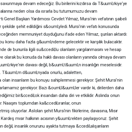
savunmaya devam edeceğiz. Bu birilerini kızdırsa da T&uuml;rkiye'ye
rmalarına neden olsa da ısrarla bu tutumumuzu devam
Parti Genel Başkan Yardımcısı Cevdet Yılmaz, Mursi'nin vefatının şaibeli
bir şekilde şehit edildiğini s&ouml;yledi. Mursi'nin vefatı konusunda
eneceğinden memnuniyet duyduğunu ifade eden Yılmaz, şunları aktardı:
 bu konu daha fazla g&uuml;ndeme gelecektir ve karşılık bulacaktır.
 de bununla ilgili su&ccedil;lu olanların yargılanmasını ve hesap
e olarak bu konuda da haklı davası olanların yanında olmaya devam
uml;rkiye'nin davası değil, b&uuml;t&uuml;n insanlığın meselesidir.
uz. T&uuml;m d&uuml;nyada onurlu, adaletten,
olan insanların bu konuyu sahiplenmesi gerekiyor. Şehit Mursi'nin
lamamız gerekiyor. Bazı &ouml;l&uuml;ler vardır ki, dirilerden daha
dediğimiz bir&ccedil;ok insandan daha diri ve etkilidir. Aslında onun
. Naaşını toplumdan ka&ccedil;ıranlar, onun
ş oluyorlar. Aslolan şehit Mursi'nin fikirlerine, davasına, Mısır
. Kardeş mısır halkının acısının y&uuml;rekten paylaşıyoruz. Şehit
 değil, insanlık onurunu ayakta tutmaya &ccedil;alışanların