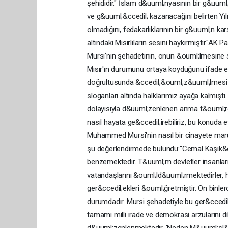
şehididir." İslam d&uuml;nyasının bir g&uuml
ve g&uuml;&ccedil; kazanacağını belirten Yı
olmadığını, fedakarlıklarının bir g&uuml;n kar
altındaki Mısırlıların sesini haykırmıştır"
Mursi'nin şehadetinin, onun &ouml;lmesine s
Mısır'ın durumunu ortaya koyduğunu ifade et
doğrultusunda &ccedil;&ouml;z&uuml;lmesi g
sloganları altında halklarımız ayağa kalmış
dolayısıyla d&uuml;zenlenen anma t&ouml;ren
nasıl hayata ge&ccedil;irebiliriz, bu konud
Muhammed Mursi'nin nasıl bir cinayete maruz
şu değerlendirmede bulundu:"Cemal Kaşık&c
benzemektedir. T&uuml;m devletler insanları
vatandaşlarını &ouml;ld&uuml;rmektedirler, 
ger&ccedil;ekleri &ouml;ğretmiştir. On binl
durumdadır. Mursi şehadetiyle bu ger&ccedi
tamamı milli irade ve demokrasi arzularını d