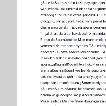
g&uuml;c&uuml;n daha fazla paylaşılmasını 
y&ouml;nelik s&uuml;rekli bir baskı oluştu
ettireceğiz.""Mursi'nin vefatı şaibelidir"AK 
olduğunu, bilin&ccedil;li, tedrici ve aşamalı 
uluslararası birtakım &ccedil;abalar sergil
"İnşallah uluslararası hukuk platformlarında
Bunun da &ouml;tesinde Mısır mahkemelerinde
vermesini de temenni ediyorum. T&uuml;rkiy
edeceğiz. Bu dava sadece Mısır halkının, T&u
İnsanlık olarak bir sınavdan ge&ccedil;iyor
&ouml;zg&uuml;rl&uuml;kten, hukuktan yana 
anma g&uuml;n&uuml; vesilesiyle şunu tekrar
diridirler. Mursi de şehit oldu ama 'yaşıyor' 
naaşından korkanlar bunu g&ouml;steriyorlar
g&uuml;c&uuml;n&uuml; bir anlamda kabul etmi
halkına ve geleceğine sahip &ccedil;ıkmaktır
Mursi, sadece Mısır ve İslam d&uuml;nyasının