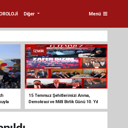
OROLOJİ
Diğer
Menü
İZMIR
fı
15 Temmuz Şehitlerimizi Anma,
kuyla
Demokrasi ve Millî Birlik Günü 10. Yıl
Programına Yoğun Katılım