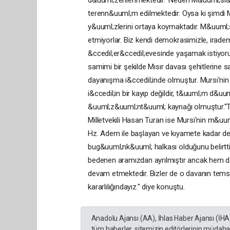
d&uuml;zenlenmektedir. 'Neden M&uuml;sl&
terenn&uuml;m edilmektedir. Oysa ki şimdi M
y&uuml;zlerini ortaya koymaktadır. M&uuml;
etmiyorlar. Biz kendi demokrasimizle, irade
&ccedil;er&ccedil;evesinde yaşamak istiyo
samimi bir şekilde Mısır davası şehitlerine
dayanışma i&ccedil;inde olmuştur. Mursi'ni
i&ccedil;in bir kayıp değildir, t&uuml;m d&u
&uuml;z&uuml;nt&uuml; kaynağı olmuştur."T&
Milletvekili Hasan Turan ise Mursi'nin m&u
Hz. Adem ile başlayan ve kıyamete kadar de
bug&uuml;nk&uuml; halkası olduğunu belirtti.
bedenen aramızdan ayrılmıştır ancak hem da
devam etmektedir. Bizler de o davanın temsi
kararlılığındayız." diye konuştu.
Anadolu Ajansı (AA), İhlas Haber Ajansı (İHA
tüm haberler, sitemizin editörlerinin müdaha