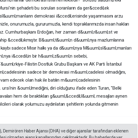
uuml;manlar demokrasi istememektedir?' sorusu s&uuml;rekli
ursi'nin şehadeti bu soruları soranların da ger&ccedil;ek
sl&uuml;manların demokrasi i&ccedil;erisinde yaşanmasını arzu
mizle, onurumuzla, gururumuzla, kendi topraklarımızda insan hakları
ruz. Cumhurbaşkanı Erdoğan, her zaman d&uuml;r&uuml;st ve
 sahip &ccedil;ıkmıştır. B&uuml;t&uuml;n d&uuml;nya mazlumlarına
n kaybı sadece Mısır halkı ya da d&uuml;nya M&uuml;sl&uuml;manları
uml;nya i&ccedil;in bir h&uuml;z&uuml;n sebebi,
uuml;rkiye-Filistin Dostluk Grubu Başkanı ve AK Parti İstanbul
uml;cadelesinin sadece bir demokrasi m&uuml;cadelesi olmadığını,
vam edecek olan hak ile batılın m&uuml;cadelesinin
 ursi'nin &ouml;lmediğini, diri olduğunu ifade eden Turan, "Belki
vaları hem de bıraktıkları g&uuml;&ccedil;l&uuml; mesajları aynen
lcileri olarak yolumuzu aydınlatan şehitlerin yolunda gitmenin
), Demirören Haber Ajansı (DHA) ve diğer ajanslar tarafından eklenen
lesi olmadan ajans kanallarından çekilmektedir. Bu haberlerde yer