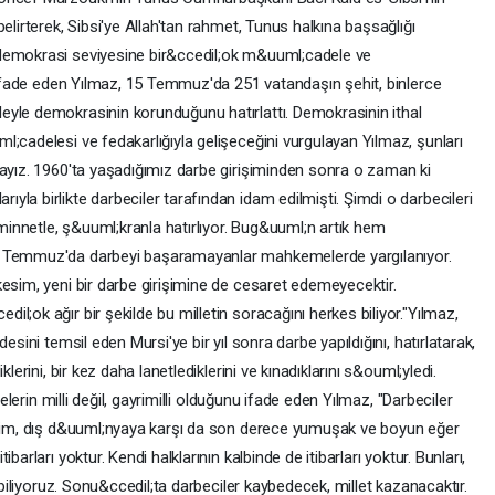
elirterek, Sibsi'ye Allah'tan rahmet, Tunus halkına başsağlığı
demokrasi seviyesine bir&ccedil;ok m&uuml;cadele ve
i ifade eden Yılmaz, 15 Temmuz'da 251 vatandaşın şehit, binlerce
eyle demokrasinin korunduğunu hatırlattı. Demokrasinin ithal
;cadelesi ve fedakarlığıyla gelişeceğini vurgulayan Yılmaz, şunları
dayız. 1960'ta yaşadığımız darbe girişiminden sonra o zaman ki
la birlikte darbeciler tarafından idam edilmişti. Şimdi o darbecileri
innetle, ş&uuml;kranla hatırlıyor. Bug&uuml;n artık hem
5 Temmuz'da darbeyi başaramayanlar mahkemelerde yargılanıyor.
esim, yeni bir darbe girişimine de cesaret edemeyecektir.
l;ok ağır bir şekilde bu milletin soracağını herkes biliyor."Yılmaz,
esini temsil eden Mursi'ye bir yıl sonra darbe yapıldığını, hatırlatarak,
lerini, bir kez daha lanetlediklerini ve kınadıklarını s&ouml;yledi.
belerin milli değil, gayrimilli olduğunu ifade eden Yılmaz, "Darbeciler
zalim, dış d&uuml;nyaya karşı da son derece yumuşak ve boyun eğer
arları yoktur. Kendi halklarının kalbinde de itibarları yoktur. Bunları,
e biliyoruz. Sonu&ccedil;ta darbeciler kaybedecek, millet kazanacaktır.