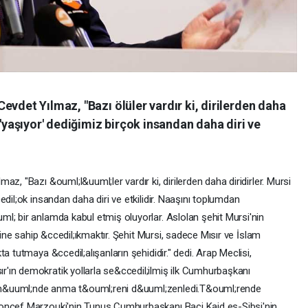
evdet Yılmaz, "Bazı ölüler vardır ki, dirilerden daha
 'yaşıyor' dediğimiz birçok insandan daha diri ve
z, "Bazı &ouml;l&uuml;ler vardır ki, dirilerden daha diridirler. Mursi
dil;ok insandan daha diri ve etkilidir. Naaşını toplumdan
l; bir anlamda kabul etmiş oluyorlar. Aslolan şehit Mursi'nin
ğine sahip &ccedil;ıkmaktır. Şehit Mursi, sadece Mısır ve İslam
a tutmaya &ccedil;alışanların şehididir." dedi. Arap Meclisi,
'ın demokratik yollarla se&ccedil;ilmiş ilk Cumhurbaşkanı
n&uuml;nde anma t&ouml;reni d&uuml;zenledi.T&ouml;rende
Moncef Marzouki'nin Tunus Cumhurbaşkanı Baci Kaid es-Sibsi'nin