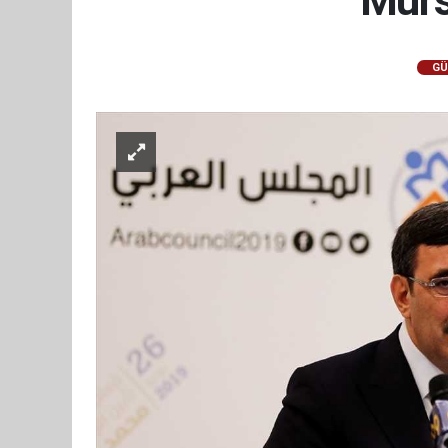
Murs
GÜ