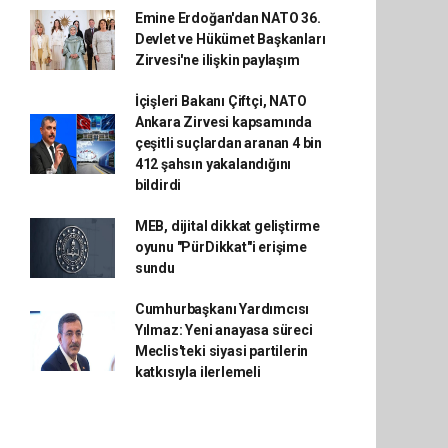
Emine Erdoğan'dan NATO 36.
Devlet ve Hükümet Başkanları
Zirvesi'ne ilişkin paylaşım
İçişleri Bakanı Çiftçi, NATO
Ankara Zirvesi kapsamında
çeşitli suçlardan aranan 4 bin
412 şahsın yakalandığını
bildirdi
MEB, dijital dikkat geliştirme
oyunu "PürDikkat"i erişime
sundu
Cumhurbaşkanı Yardımcısı
Yılmaz: Yeni anayasa süreci
Meclis'teki siyasi partilerin
katkısıyla ilerlemeli