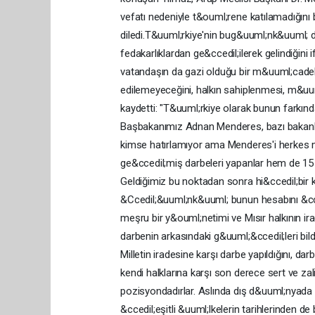
vefatı nedeniyle t&ouml;rene katılamadığını b
diledi.T&uuml;rkiye'nin bug&uuml;nk&uuml; 
fedakarlıklardan ge&ccedil;ilerek gelindiğin
vatandaşın da gazi olduğu bir m&uuml;cadel
edilemeyeceğini, halkın sahiplenmesi, m&uuml
kaydetti: "T&uuml;rkiye olarak bunun farkın
Başbakanımız Adnan Menderes, bazı bakanlarıy
kimse hatırlamıyor ama Menderes'i herkes m
ge&ccedil;miş darbeleri yapanlar hem de 1
Geldiğimiz bu noktadan sonra hi&ccedil;bir k
&Ccedil;&uuml;nk&uuml; bunun hesabını &ccedi
meşru bir y&ouml;netimi ve Mısır halkının irad
darbenin arkasındaki g&uuml;&ccedil;leri bildik
Milletin iradesine karşı darbe yapıldığını, dar
kendi halklarına karşı son derece sert ve 
pozisyondadırlar. Aslında dış d&uuml;nyada itib
&ccedil;eşitli &uuml;lkelerin tarihlerinden d