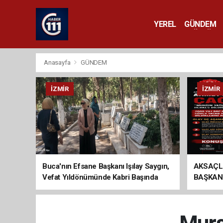
YEREL
GÜNDEM
YAŞAM
KÜLTÜR 
Anasayfa
GÜNDEM
İZMIR
İZMIR
Buca'nın Efsane Başkanı Işılay Saygın,
AKSAÇL
Vefat Yıldönümünde Kabri Başında
BAŞKAN
Anıldı
ÇAĞRI