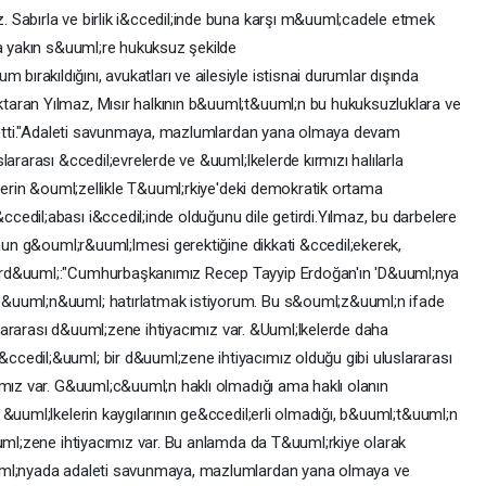
 Sabırla ve birlik i&ccedil;inde buna karşı m&uuml;cadele etmek
la yakın s&uuml;re hukuksuz şekilde
rakıldığını, avukatları ve ailesiyle istisnai durumlar dışında
aran Yılmaz, Mısır halkının b&uuml;t&uuml;n bu hukuksuzluklara ve
aydetti."Adaleti savunmaya, mazlumlardan yana olmaya devam
ararası &ccedil;evrelerde ve &uuml;lkelerde kırmızı halılarla
elerin &ouml;zellikle T&uuml;rkiye'deki demokratik ortama
edil;abası i&ccedil;inde olduğunu dile getirdi.Yılmaz, bu darbelere
unun g&ouml;r&uuml;lmesi gerektiğine dikkati &ccedil;ekerek,
;rd&uuml;:"Cumhurbaşkanımız Recep Tayyip Erdoğan'ın 'D&uuml;nya
&uuml;n&uuml; hatırlatmak istiyorum. Bu s&ouml;z&uuml;n ifade
uslararası d&uuml;zene ihtiyacımız var. &Uuml;lkelerde daha
cedil;&uuml; bir d&uuml;zene ihtiyacımız olduğu gibi uluslararası
ımız var. G&uuml;c&uuml;n haklı olmadığı ama haklı olanın
&uuml;lkelerin kaygılarının ge&ccedil;erli olmadığı, b&uuml;t&uuml;n
uuml;zene ihtiyacımız var. Bu anlamda da T&uuml;rkiye olarak
uml;nyada adaleti savunmaya, mazlumlardan yana olmaya ve