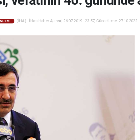
i, vefatının 40. gününde a
(İHA) - İhlas Haber Ajansı | 26.07.2019 - 23:57, Güncelleme: 27.10.2022 -
NDEM