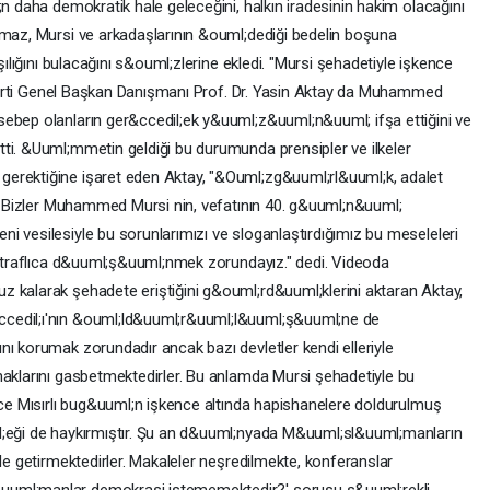
;n daha demokratik hale geleceğini, halkın iradesinin hakim olacağını
lmaz, Mursi ve arkadaşlarının &ouml;dediği bedelin boşuna
şılığını bulacağını s&ouml;zlerine ekledi. "Mursi şehadetiyle işkence
AK Parti Genel Başkan Danışmanı Prof. Dr. Yasin Aktay da Muhammed
ebep olanların ger&ccedil;ek y&uuml;z&uuml;n&uuml; ifşa ettiğini ve
ti. &Uuml;mmetin geldiği bu durumunda prensipler ve ilkeler
erektiğine işaret eden Aktay, "&Ouml;zg&uuml;rl&uuml;k, adalet
tı. Bizler Muhammed Mursi nin, vefatının 40. g&uuml;n&uuml;
i vesilesiyle bu sorunlarımızı ve sloganlaştırdığımız bu meseleleri
a etraflıca d&uuml;ş&uuml;nmek zorundayız." dedi. Videoda
 kalarak şehadete eriştiğini g&ouml;rd&uuml;klerini aktaran Aktay,
cedil;ı'nın &ouml;ld&uuml;r&uuml;l&uuml;ş&uuml;ne de
nı korumak zorundadır ancak bazı devletler kendi elleriyle
haklarını gasbetmektedirler. Bu anlamda Mursi şehadetiyle bu
erce Mısırlı bug&uuml;n işkence altında hapishanelere doldurulmuş
l;eği de haykırmıştır. Şu an d&uuml;nyada M&uuml;sl&uuml;manların
ile getirmektedirler. Makaleler neşredilmekte, konferanslar