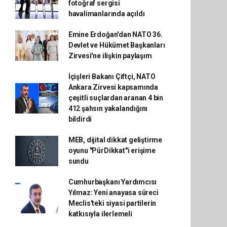
fotoğraf sergisi
havalimanlarında açıldı
Emine Erdoğan'dan NATO 36.
Devlet ve Hükümet Başkanları
Zirvesi'ne ilişkin paylaşım
İçişleri Bakanı Çiftçi, NATO
Ankara Zirvesi kapsamında
çeşitli suçlardan aranan 4 bin
412 şahsın yakalandığını
bildirdi
MEB, dijital dikkat geliştirme
oyunu "PürDikkat"i erişime
sundu
Cumhurbaşkanı Yardımcısı
Yılmaz: Yeni anayasa süreci
Meclis'teki siyasi partilerin
katkısıyla ilerlemeli