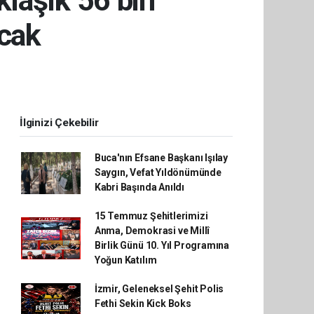
laşık 56 bin
acak
İlginizi Çekebilir
Buca'nın Efsane Başkanı Işılay
Saygın, Vefat Yıldönümünde
Kabri Başında Anıldı
15 Temmuz Şehitlerimizi
Anma, Demokrasi ve Millî
Birlik Günü 10. Yıl Programına
Yoğun Katılım
İzmir, Geleneksel Şehit Polis
Fethi Sekin Kick Boks