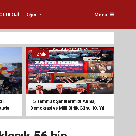
OROLOJİ
Diğer
Menü
İZMIR
fı
15 Temmuz Şehitlerimizi Anma,
kuyla
Demokrasi ve Millî Birlik Günü 10. Yıl
Programına Yoğun Katılım