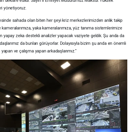
ından deklare edildi. Sayın İl Emniyet Müdürümüz Maksut Yüksek
ri yönetiyoruz.
çevesinde sahada olan biten her şeyi kriz merkezlerimizden anlık takip
zleme kameralarımıza, yaka kameralarımıza, yüz tanıma sistemlerimize
am yapay zeka destekli analizler yapacak vaziyete geldik. Şu anda da
andaşlarımız da bunları görüyorlar. Dolayısıyla bizim şu anda en önemli
 yapan ve çalışma yapan arkadaşlarımız."