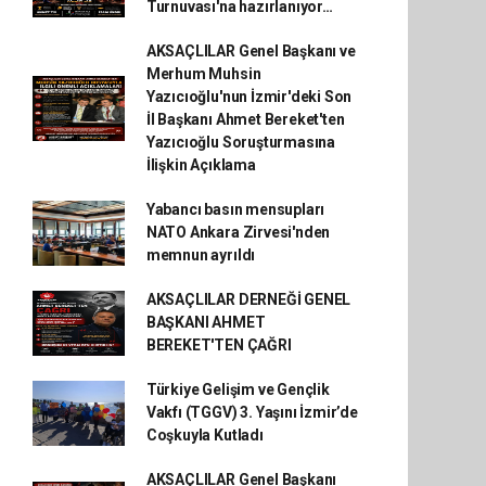
Turnuvası'na hazırlanıyor…
AKSAÇLILAR Genel Başkanı ve
Merhum Muhsin
Yazıcıoğlu'nun İzmir'deki Son
İl Başkanı Ahmet Bereket'ten
Yazıcıoğlu Soruşturmasına
İlişkin Açıklama
Yabancı basın mensupları
NATO Ankara Zirvesi'nden
memnun ayrıldı
AKSAÇLILAR DERNEĞİ GENEL
BAŞKANI AHMET
BEREKET'TEN ÇAĞRI
Türkiye Gelişim ve Gençlik
Vakfı (TGGV) 3. Yaşını İzmir’de
Coşkuyla Kutladı
AKSAÇLILAR Genel Başkanı