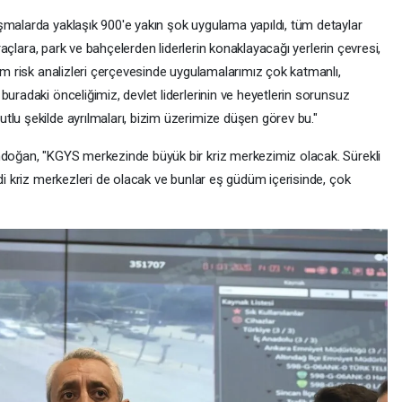
şmalarda yaklaşık 900'e yakın şok uygulama yapıldı, tüm detaylar
 araçlara, park ve bahçelerden liderlerin konaklayacağı yerlerin çevresi,
tüm risk analizleri çerçevesinde uygulamalarımız çok katmanlı,
buradaki önceliğimiz, devlet liderlerinin ve heyetlerin sorunsuz
tlu şekilde ayrılmaları, bizim üzerimize düşen görev bu."
ndoğan, "KGYS merkezinde büyük bir kriz merkezimiz olacak. Sürekli
ndi kriz merkezleri de olacak ve bunlar eş güdüm içerisinde, çok