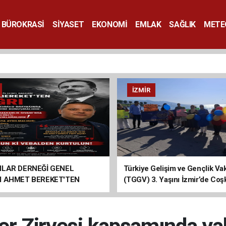
BÜROKRASİ
SİYASET
EKONOMİ
EMLAK
SAĞLIK
METE
SANAT
İZMIR
ILAR DERNEĞİ GENEL
Türkiye Gelişim ve Gençlik Vak
I AHMET BEREKET'TEN
(TGGV) 3. Yaşını İzmir’de Coş
Kutladı