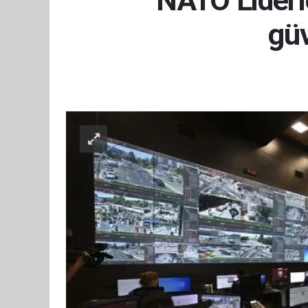
NATO Liderl
güv