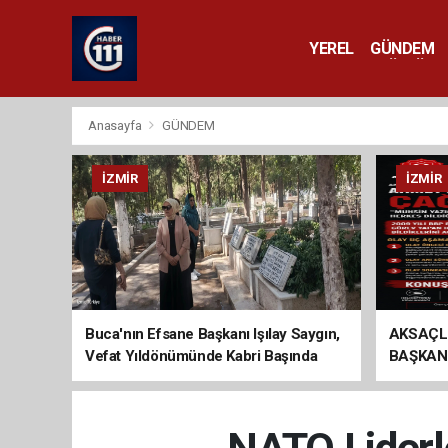
YEREL
GÜNDEM
YAŞAM
KÜLTÜR 
Anasayfa
GÜNDEM
İZMIR
İZMIR
Buca'nın Efsane Başkanı Işılay Saygın,
AKSAÇL
Vefat Yıldönümünde Kabri Başında
BAŞKAN
Anıldı
ÇAĞRI