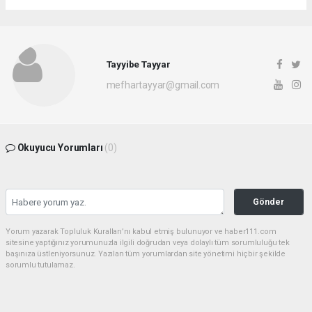
Tayyibe Tayyar
mefhartayyar@gmail.com
Okuyucu Yorumları
(0)
Gönder
Yorum yazarak Topluluk Kuralları’nı kabul etmiş bulunuyor ve haber111.com
sitesine yaptığınız yorumunuzla ilgili doğrudan veya dolaylı tüm sorumluluğu tek
başınıza üstleniyorsunuz. Yazılan tüm yorumlardan site yönetimi hiçbir şekilde
sorumlu tutulamaz.