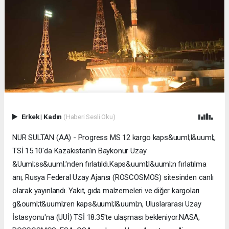
Erkek
|
Kadın
(Haberi Sesli Oku)
NUR SULTAN (AA) - Progress MS 12 kargo kaps&uuml;l&uuml;,
TSİ 15.10'da Kazakistan'ın Baykonur Uzay
&Uuml;ss&uuml;'nden fırlatıldı.Kaps&uuml;l&uuml;n fırlatılma
anı, Rusya Federal Uzay Ajansı (ROSCOSMOS) sitesinden canlı
olarak yayınlandı. Yakıt, gıda malzemeleri ve diğer kargoları
g&ouml;t&uuml;ren kaps&uuml;l&uuml;n, Uluslararası Uzay
İstasyonu'na (UUİ) TSİ 18.35'te ulaşması bekleniyor.NASA,