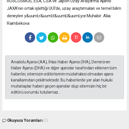
ROSCOSMOS, ESA, CSA ve Japon Uzay Araştırma Ajansı
JAXA'nın ortak işlettiği UUİ'de, uzay araştırmaları ve temel bilim
deneyleri y&uuml;r&uuml;t&uuml;l&uuml;yor.Muhabir: Aliia
Raimbekova
Anadolu Ajansı (AA), İhlas Haber Ajansı (İHA), Demirören
Haber Ajansı (DHA) ve diğer ajanslar tarafından eklenen tüm
haberler, sitemizin editörlerinin müdahalesi olmadan ajans
kanallarından çekilmektedir. Bu haberlerde yer alan hukuki
muhataplar haberi geçen ajanslar olup sitemizin hiç bir
editörü sorumlu tutulamaz...
Okuyucu Yorumları
(0)