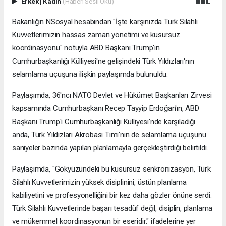
Erkek
|
Kadın
(Haberi Sesli Oku)
Bakanlığın NSosyal hesabından "İşte karşınızda Türk Silahlı
Kuvvetlerimizin hassas zaman yönetimi ve kusursuz
koordinasyonu" notuyla ABD Başkanı Trump'ın
Cumhurbaşkanlığı Külliyesi'ne gelişindeki Türk Yıldızları'nın
selamlama uçuşuna ilişkin paylaşımda bulunuldu.
Paylaşımda, 36'ncı NATO Devlet ve Hükümet Başkanları Zirvesi
kapsamında Cumhurbaşkanı Recep Tayyip Erdoğan'ın, ABD
Başkanı Trump'ı Cumhurbaşkanlığı Külliyesi'nde karşıladığı
anda, Türk Yıldızları Akrobasi Timi'nin de selamlama uçuşunu
saniyeler bazında yapılan planlamayla gerçekleştirdiği belirtildi.
Paylaşımda, "Gökyüzündeki bu kusursuz senkronizasyon, Türk
Silahlı Kuvvetlerimizin yüksek disiplinini, üstün planlama
kabiliyetini ve profesyonelliğini bir kez daha gözler önüne serdi.
Türk Silahlı Kuvvetlerinde başarı tesadüf değil, disiplin, planlama
ve mükemmel koordinasyonun bir eseridir." ifadelerine yer