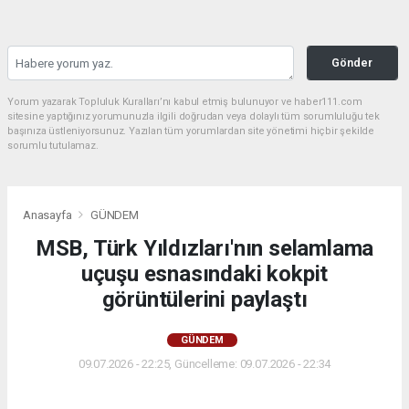
Gönder
Yorum yazarak Topluluk Kuralları’nı kabul etmiş bulunuyor ve haber111.com
sitesine yaptığınız yorumunuzla ilgili doğrudan veya dolaylı tüm sorumluluğu tek
başınıza üstleniyorsunuz. Yazılan tüm yorumlardan site yönetimi hiçbir şekilde
sorumlu tutulamaz.
Anasayfa
GÜNDEM
MSB, Türk Yıldızları'nın selamlama
uçuşu esnasındaki kokpit
görüntülerini paylaştı
GÜNDEM
09.07.2026 - 22:25, Güncelleme: 09.07.2026 - 22:34