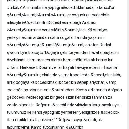
Durkal, AA muhabirine yaptığı a&ccedil;ıklamada, İstanbul'un
g&uuml;r&uuml;lt&uuml;s&uuml; ve yoğunluğu nedeniyle
ailesiyle &Ccedil;ilimli il&ccedil;esine bağlı Arabacı
k&ouml;y&uuml;ne yerleştiğini s&ouml;yledi. K&ouml;ye
yerleşmesinin ardından daha doğal ortamda yaşamını
s&uuml;rd&uuml;rd&uuml;ğ&uuml;n&uuml; anlatan Durkal,
ş&ouml;yle konuştu:"Doğaya gelince yeniden hayata başladım
diyebilirim. Hem manevi olarak hem sağlık olarak harika bir
ortam. Herkese b&ouml;yle bir hayatı tavsiye ederim. İnsanlar
b&uuml;y&uuml;k şehirlerde ve metropollerde &ccedil;ok sıkıldı,
artık doğaya ka&ccedil;mak i&ccedil;in sebep arıyorlar. Kamp
ise doğa sporlarının en g&ouml;zdesi. Kamp ortamında doğada
ge&ccedil;irebileceğiniz bir gece sizin kendinizi tanımanıza
vesile olacaktır. Doğanın i&ccedil;inde yıldızlara karşı sıcak uyku
tulumunuz ile kendi yaptığınız yemekleri yediğinizde &ccedil;ok
daha farklı tat alacaksınız." "Doğaya saygı &ccedil;ok
&ouml;nemli"Kamp tutkunlarının g&uuml;n