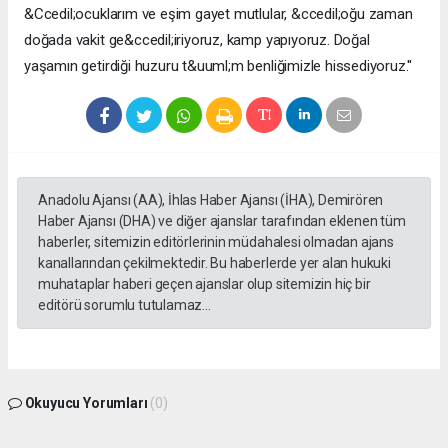
&Ccedil;ocuklarım ve eşim gayet mutlular, &ccedil;oğu zaman
doğada vakit ge&ccedil;iriyoruz, kamp yapıyoruz. Doğal
yaşamın getirdiği huzuru t&uuml;m benliğimizle hissediyoruz.''
Anadolu Ajansı (AA), İhlas Haber Ajansı (İHA), Demirören
Haber Ajansı (DHA) ve diğer ajanslar tarafından eklenen tüm
haberler, sitemizin editörlerinin müdahalesi olmadan ajans
kanallarından çekilmektedir. Bu haberlerde yer alan hukuki
muhataplar haberi geçen ajanslar olup sitemizin hiç bir
editörü sorumlu tutulamaz...
Okuyucu Yorumları
(0)