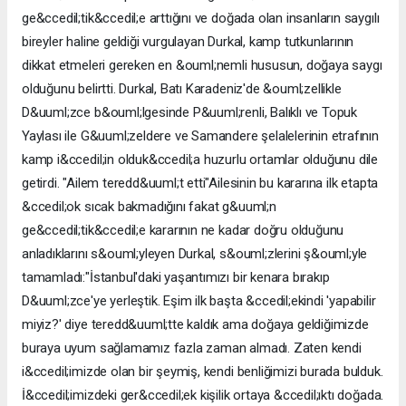
ge&ccedil;tik&ccedil;e arttığını ve doğada olan insanların saygılı
bireyler haline geldiği vurgulayan Durkal, kamp tutkunlarının
dikkat etmeleri gereken en &ouml;nemli hususun, doğaya saygı
olduğunu belirtti. Durkal, Batı Karadeniz'de &ouml;zellikle
D&uuml;zce b&ouml;lgesinde P&uuml;renli, Balıklı ve Topuk
Yaylası ile G&uuml;zeldere ve Samandere şelalelerinin etrafının
kamp i&ccedil;in olduk&ccedil;a huzurlu ortamlar olduğunu dile
getirdi. "Ailem teredd&uuml;t etti"Ailesinin bu kararına ilk etapta
&ccedil;ok sıcak bakmadığını fakat g&uuml;n
ge&ccedil;tik&ccedil;e kararının ne kadar doğru olduğunu
anladıklarını s&ouml;yleyen Durkal, s&ouml;zlerini ş&ouml;yle
tamamladı:"İstanbul'daki yaşantımızı bir kenara bırakıp
D&uuml;zce'ye yerleştik. Eşim ilk başta &ccedil;ekindi 'yapabilir
miyiz?' diye teredd&uuml;tte kaldık ama doğaya geldiğimizde
buraya uyum sağlamamız fazla zaman almadı. Zaten kendi
i&ccedil;imizde olan bir şeymiş, kendi benliğimizi burada bulduk.
İ&ccedil;imizdeki ger&ccedil;ek kişilik ortaya &ccedil;ıktı doğada.