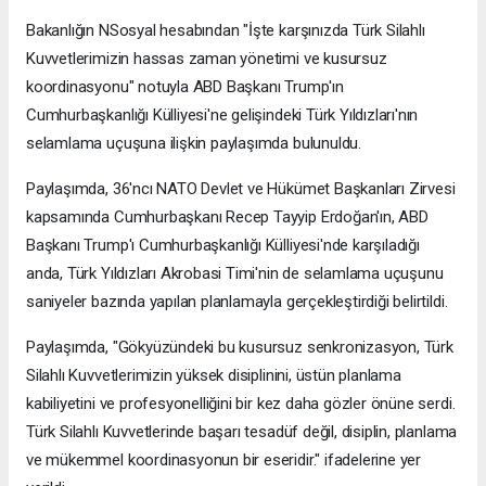
Bakanlığın NSosyal hesabından "İşte karşınızda Türk Silahlı
Kuvvetlerimizin hassas zaman yönetimi ve kusursuz
koordinasyonu" notuyla ABD Başkanı Trump'ın
Cumhurbaşkanlığı Külliyesi'ne gelişindeki Türk Yıldızları'nın
selamlama uçuşuna ilişkin paylaşımda bulunuldu.
Paylaşımda, 36'ncı NATO Devlet ve Hükümet Başkanları Zirvesi
kapsamında Cumhurbaşkanı Recep Tayyip Erdoğan'ın, ABD
Başkanı Trump'ı Cumhurbaşkanlığı Külliyesi'nde karşıladığı
anda, Türk Yıldızları Akrobasi Timi'nin de selamlama uçuşunu
saniyeler bazında yapılan planlamayla gerçekleştirdiği belirtildi.
Paylaşımda, "Gökyüzündeki bu kusursuz senkronizasyon, Türk
Silahlı Kuvvetlerimizin yüksek disiplinini, üstün planlama
kabiliyetini ve profesyonelliğini bir kez daha gözler önüne serdi.
Türk Silahlı Kuvvetlerinde başarı tesadüf değil, disiplin, planlama
ve mükemmel koordinasyonun bir eseridir." ifadelerine yer