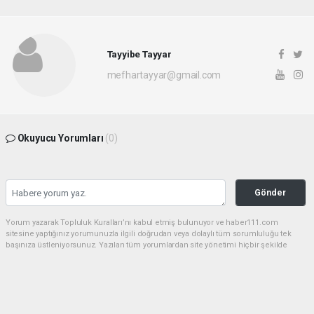
Tayyibe Tayyar
mefhartayyar@gmail.com
Okuyucu Yorumları
(0)
Gönder
Yorum yazarak Topluluk Kuralları’nı kabul etmiş bulunuyor ve haber111.com
sitesine yaptığınız yorumunuzla ilgili doğrudan veya dolaylı tüm sorumluluğu tek
başınıza üstleniyorsunuz. Yazılan tüm yorumlardan site yönetimi hiçbir şekilde
sorumlu tutulamaz.