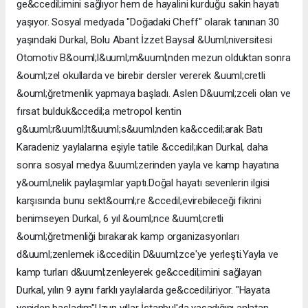
ge&ccedil;imini sağlıyor hem de hayalini kurduğu sakin hayatı
yaşıyor. Sosyal medyada "Doğadaki Cheff" olarak tanınan 30
yaşındaki Durkal, Bolu Abant İzzet Baysal &Uuml;niversitesi
Otomotiv B&ouml;l&uuml;m&uuml;nden mezun olduktan sonra
&ouml;zel okullarda ve birebir dersler vererek &uuml;cretli
&ouml;ğretmenlik yapmaya başladı. Aslen D&uuml;zceli olan ve
fırsat bulduk&ccedil;a metropol kentin
g&uuml;r&uuml;lt&uuml;s&uuml;nden ka&ccedil;arak Batı
Karadeniz yaylalarına eşiyle tatile &ccedil;ıkan Durkal, daha
sonra sosyal medya &uuml;zerinden yayla ve kamp hayatına
y&ouml;nelik paylaşımlar yaptı.Doğal hayatı sevenlerin ilgisi
karşısında bunu sekt&ouml;re &ccedil;evirebileceği fikrini
benimseyen Durkal, 6 yıl &ouml;nce &uuml;cretli
&ouml;ğretmenliği bırakarak kamp organizasyonları
d&uuml;zenlemek i&ccedil;in D&uuml;zce'ye yerleşti.Yayla ve
kamp turları d&uuml;zenleyerek ge&ccedil;imini sağlayan
Durkal, yılın 9 ayını farklı yaylalarda ge&ccedil;iriyor. "Hayata
yeniden başladım"Uzun yıllar İstanbul'da yaşadığını anlatan