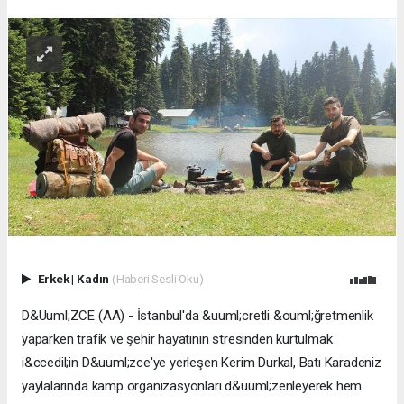
Erkek
|
Kadın
(Haberi Sesli Oku)
D&Uuml;ZCE (AA) - İstanbul'da &uuml;cretli &ouml;ğretmenlik
yaparken trafik ve şehir hayatının stresinden kurtulmak
i&ccedil;in D&uuml;zce'ye yerleşen Kerim Durkal, Batı Karadeniz
yaylalarında kamp organizasyonları d&uuml;zenleyerek hem