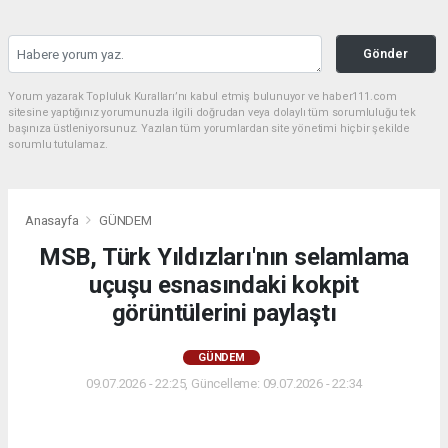
Gönder
Yorum yazarak Topluluk Kuralları’nı kabul etmiş bulunuyor ve haber111.com
sitesine yaptığınız yorumunuzla ilgili doğrudan veya dolaylı tüm sorumluluğu tek
başınıza üstleniyorsunuz. Yazılan tüm yorumlardan site yönetimi hiçbir şekilde
sorumlu tutulamaz.
Anasayfa
GÜNDEM
MSB, Türk Yıldızları'nın selamlama
uçuşu esnasındaki kokpit
görüntülerini paylaştı
GÜNDEM
09.07.2026 - 22:25, Güncelleme: 09.07.2026 - 22:34