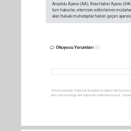
Anadolu Ajansı (AA), İhlas Haber Ajansı (İHA
tüm haberler, sitemizin editörlerinin müdaha
alan hukuki muhataplar haberi geçen ajanslar
Okuyucu Yorumları
(0)
Yorum yazarak Topluluk Kuralları’nı kabul etmiş bulun
tüm sorumluluğu tek başınıza üstleniyorsunuz. Yazıla