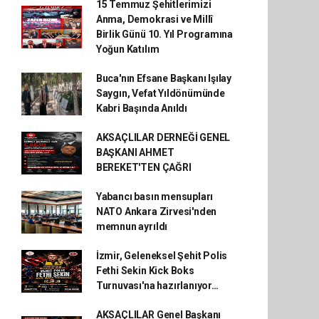
15 Temmuz Şehitlerimizi
Anma, Demokrasi ve Millî
Birlik Günü 10. Yıl Programına
Yoğun Katılım
Buca'nın Efsane Başkanı Işılay
Saygın, Vefat Yıldönümünde
Kabri Başında Anıldı
AKSAÇLILAR DERNEĞİ GENEL
BAŞKANI AHMET
BEREKET'TEN ÇAĞRI
Yabancı basın mensupları
NATO Ankara Zirvesi'nden
memnun ayrıldı
İzmir, Geleneksel Şehit Polis
Fethi Sekin Kick Boks
Turnuvası'na hazırlanıyor…
AKSAÇLILAR Genel Başkanı