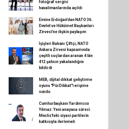
fotoğraf sergisi
havalimanlarında açıldı
Emine Erdoğan'dan NATO 36.
Devlet ve Hükümet Başkanları
Zirvesi'ne ilişkin paylaşım
İçişleri Bakanı Çiftçi, NATO
Ankara Zirvesi kapsamında
çeşitli suçlardan aranan 4 bin
412 şahsın yakalandığını
bildirdi
MEB, dijital dikkat geliştirme
oyunu "PürDikkat"i erişime
sundu
Cumhurbaşkanı Yardımcısı
Yılmaz: Yeni anayasa süreci
Meclis'teki siyasi partilerin
katkısıyla ilerlemeli