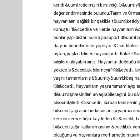
kendi &uuml;reticimizin beslediği, b&uuml;y&
değerlendirmesinde bulundu.Tarım ve Orman B
hayvanların sağlıklı bir şekilde t&uuml;ketici
konuştu:"İl&ccedil;e ve illerde hayvanların 
bunlar yapıldıktan sonra pasaport d&uuml;z
da yine denetlemeler yapılıyor. &Ccedil;alıntı
aşıları, yaşları bilinen hayvanlardır. Kulak
bilgilere ulaşabilirsiniz. Hayvanlar doğduğu i
şeklide bı&ccedil;ak bilemeyin"Kılı&ccedil;, 
yaşını tamamlamış b&uuml;y&uuml;kbaş hayva
Kılı&ccedil;, hayvanların yaşını tamamlayıp 
d&uuml;şmesinden anlaşılabileceğini, bu s&u
s&ouml;yledi. Kılı&ccedil;, kurban kesmenin
bı&ccedil;ağı alan herkesin bu işi yapmaması
kesimini emrettiğini kaydeden Kılı&ccedil;, 
bı&ccedil;ağın kullanılmasının &ccedil;ok yan
olduğunu ve hayvanlara merhametle muamele