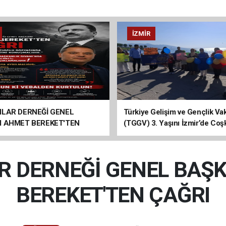
İZMIR
ILAR DERNEĞİ GENEL
Türkiye Gelişim ve Gençlik Vak
I AHMET BEREKET'TEN
(TGGV) 3. Yaşını İzmir’de Coş
Kutladı
R DERNEĞİ GENEL BAŞ
BEREKET'TEN ÇAĞRI