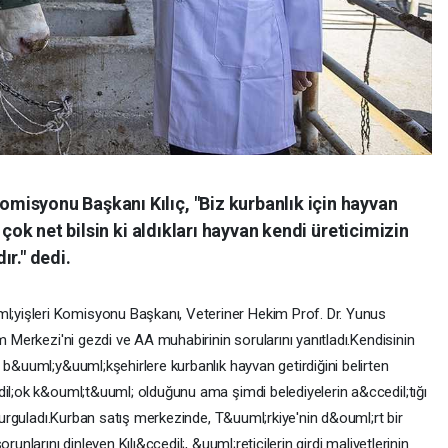
isyonu Başkanı Kılıç, "Biz kurbanlık için hayvan
 çok net bilsin ki aldıkları hayvan kendi üreticimizin
r." dedi.
yişleri Komisyonu Başkanı, Veteriner Hekim Prof. Dr. Yunus
m Merkezi'ni gezdi ve AA muhabirinin sorularını yanıtladı.Kendisinin
 b&uuml;y&uuml;kşehirlere kurbanlık hayvan getirdiğini belirten
dil;ok k&ouml;t&uuml; olduğunu ama şimdi belediyelerin a&ccedil;tığı
 vurguladı.Kurban satış merkezinde, T&uuml;rkiye'nin d&ouml;rt bir
unlarını dinleyen Kılı&ccedil;, &uuml;reticilerin girdi maliyetlerinin