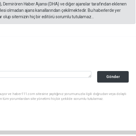
), Demirören Haber Ajansı (DHA) ve diğer ajanslar tarafından eklenen
lesi olmadan ajans kanallarından çekilmektedir. Bu haberlerde yer
 olup sitemizin hiç bir editörü sorumlu tutulamaz...
Gönder
uyor ve haber111.com sitesine yaptığınız yorumunuzla ilgili doğrudan veya dolaylı
n tüm yorumlardan site yönetimi hiçbir şekilde sorumlu tutulamaz.