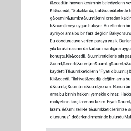
i&ccedil;in hayvan kesiminin belediyelerin vey
Kılı&ccedil;, "Sokaklarda, bah&ccedil;elerde
g&ouml;r&uuml;nt&uuml;lerini ortadan kaldırma
b&ouml;lmeyi uygun buluyor. Bu etlerden bir k
ayrılıyor ama bu bir farz değildir. Bakıyorsu
Bu dondurucuya verilen paraya yazık. Bunları 
yıla bırakılmasının da kurban mantığına uy
konuştu.Kılı&ccedil;, &uuml;reticilerle sıkı 
&uuml;&ccedil;&uuml;nc&uuml; g&uuml;n&uu
kaydetti.T&uuml;keticilerin "Fiyatı d&uuml;
Kılı&ccedil;, "İlahiyat&ccedil;ı değilim ama
d&uuml;ş&uuml;nm&uuml;yorum. Bunun bir ma
ama bu birinin hakkını yemekle olmaz. Hakk
maliyetinin karşılanması lazım. Fiyatı &ouml
lazım. &Ouml;zellikle t&uuml;keticilerimiz
olursunuz." değerlendirmesinde bulundu.Mu