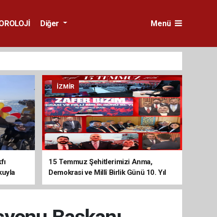
OROLOJİ
Diğer
Menü
İZMIR
fı
15 Temmuz Şehitlerimizi Anma,
kuyla
Demokrasi ve Millî Birlik Günü 10. Yıl
Programına Yoğun Katılım