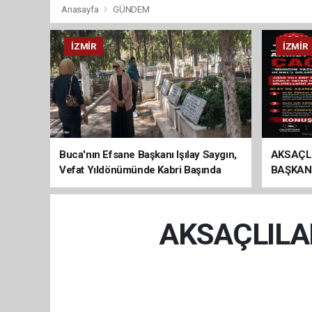
Anasayfa
GÜNDEM
İZMIR
İZMIR
Buca'nın Efsane Başkanı Işılay Saygın,
AKSAÇL
Vefat Yıldönümünde Kabri Başında
BAŞKAN
Anıldı
ÇAĞRI
AKSAÇLILA