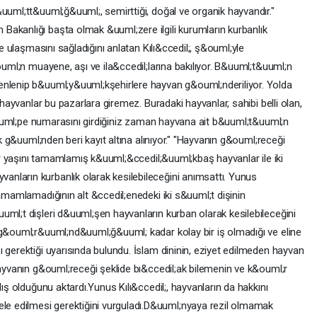
uuml;tt&uuml;ğ&uuml;, semirttiği, doğal ve organik hayvandır."
akanlığı başta olmak &uuml;zere ilgili kurumların kurbanlık
ye ulaşmasını sağladığını anlatan Kılı&ccedil;, ş&ouml;yle
&ouml;n muayene, aşı ve ila&ccedil;larına bakılıyor. B&uuml;t&uuml;n
enlenip b&uuml;y&uuml;kşehirlere hayvan g&ouml;nderiliyor. Yolda
 hayvanlar bu pazarlara giremez. Buradaki hayvanlar, sahibi belli olan,
 k&uuml;pe numarasını girdiğiniz zaman hayvana ait b&uuml;t&uuml;n
lk g&uuml;nden beri kayıt altına alınıyor." "Hayvanın g&ouml;receği
bir yaşını tamamlamış k&uuml;&ccedil;&uuml;kbaş hayvanlar ile iki
nların kurbanlık olarak kesilebileceğini anımsattı. Yunus
tamamlamadığının alt &ccedil;enedeki iki s&uuml;t dişinin
uml;t dişleri d&uuml;şen hayvanların kurban olarak kesilebileceğini
 g&ouml;r&uuml;nd&uuml;ğ&uuml; kadar kolay bir iş olmadığı ve eline
 gerektiği uyarısında bulundu. İslam dininin, eziyet edilmeden hayvan
hayvanın g&ouml;receği şeklide bı&ccedil;ak bilemenin ve k&ouml;r
lış olduğunu aktardı.Yunus Kılı&ccedil;, hayvanların da hakkını
 edilmesi gerektiğini vurguladı.D&uuml;nyaya rezil olmamak