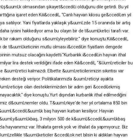
l;ş&uuml;k olmasından şikayet&ccedil;i olduğunu dile getirdi. Bu yıl
rttığına işaret eden Kılı&ccedil;, "Canlı hayvan kilosu ge&ccedil;en yıl
iraya satılıyor. Yani fiyatlarda yaklaşık y&uuml;zde 15 oranında bir artış
 daha iyisini hakkediyor ama bu olayın bir de t&uuml;ketici tarafı var.
cek bir rakam olduğunu s&ouml;yleyebiliriz." diye konuştu.Kılı&ccedil;,
 de t&uuml;keticinin mutlu olması i&ccedil;in fiyatların dengede
birinin mutsuz olacağını kaydetti."Kurbanlık i&ccedil;in hayvan ithal
yar lira destek verildiğini ifade eden Kılı&ccedil;, "&Uuml;reticiler bu
&uuml;retici kalmazdı. Elbette &uuml;reticilerimizin sıkıntısı var
n desteği veriyor. Politikalarımızla &uuml;reticiyi ayakta
&Uuml;reticiye olan desteklerimizden bir adım geri &ccedil;ekmiş
ayacaktık." diye konuştu.Yurt dışından kurbanlık ithal edilmediğini
tiğimiz d&ouml;nemler oldu. T&uuml;rkiye'de her yıl ortalama 850 bin
&uuml;&ccedil;&uuml;k baş hayvan kurban kesiliyor. Hayvan
b&uuml;y&uuml;kbaş, 3 milyon 500 de k&uuml;&ccedil;&uuml;kbaş
a hayvanımız var. İthalata gerek yok ve ithalat da yapmıyoruz. Biz
uml;zellikle t&uuml;keticiler &ccedil;ok net bilsin ki aldıkları hayvan