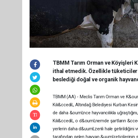
TBMM Tarım Orman ve Köyişleri Kom
ithal etmedik. Özellikle tüketiciler
beslediği doğal ve organik hayvandı
TBMM (AA) - Meclis Tarım Orman ve K&ouml;
Kılı&ccedil;, Altındağ Belediyesi Kurban Kesi
de daha &ouml;nce hayvancılıkla uğraştığını,
Kılı&ccedil;, o d&ouml;nemde şartların &cce
yerlerin daha d&uuml;zenli hale getirildiğini
tarafından gelen hayvan &uuml;reticilerinin sor