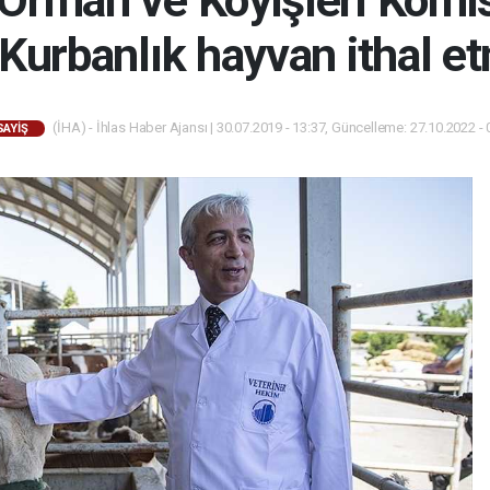
rman ve Köyişleri Komi
: Kurbanlık hayvan ithal e
(İHA) - İhlas Haber Ajansı | 30.07.2019 - 13:37, Güncelleme: 27.10.2022 - 
SAYİŞ