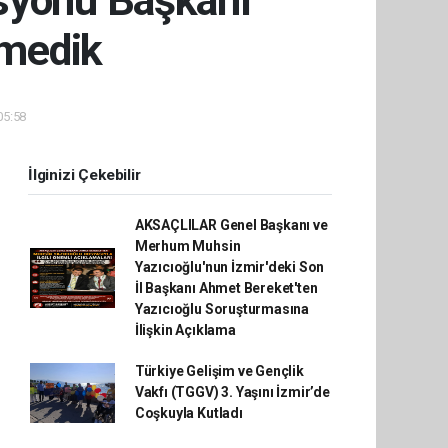
syonu Başkanı
tmedik
05:58
İlginizi Çekebilir
AKSAÇLILAR Genel Başkanı ve
Merhum Muhsin
Yazıcıoğlu'nun İzmir'deki Son
İl Başkanı Ahmet Bereket'ten
Yazıcıoğlu Soruşturmasına
İlişkin Açıklama
Türkiye Gelişim ve Gençlik
Vakfı (TGGV) 3. Yaşını İzmir’de
Coşkuyla Kutladı