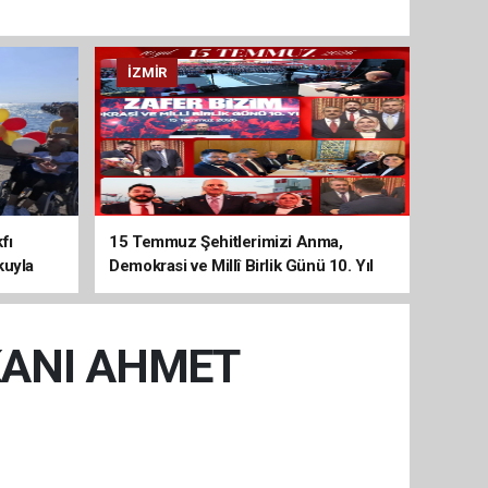
İZMIR
fı
15 Temmuz Şehitlerimizi Anma,
kuyla
Demokrasi ve Millî Birlik Günü 10. Yıl
Programına Yoğun Katılım
KANI AHMET