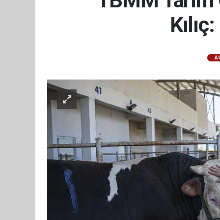
TBMM Tarım O
Kılıç
A