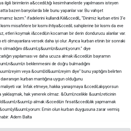
a ilgili birimlerin a&ccedil;tığı kesimhanelerde yapılmasını isteyen
 hatta bazen banyolarda bile bunu yapanlar var. Bu vahşet
mız lazım." ifadelerini kullandı.Kılı&ccedil;, "Dinimiz kurban etini 3'e
ısmı misafirlere bir kısmı ihtiya&ccedil; sahiplerine bir kısmı da eve
nuz, etleri koymak i&ccedil;in kocaman bir derin dondurucu alanlar var.
eti olmayanlara versek daha iyi olur. Ayrıca kurban etinin bir sonraki
gun olmadığını d&uuml;ş&uuml;n&uuml;yorum." diye
pazarlığın yapılaması ve daha ucuza almak i&ccedil;in bayramın
ml;n&uuml;n beklenmesini de doğru bulmadığını
ş&uuml;reyim veya &ouml;ld&uuml;reyim diye" bunu yaptığını belirten
 bu davranışın kurban mantığına uygun olduğunu
liyeti var. İnfak etmeye, hakka yanaşmaya &ccedil;alışıyorsun
a yaklaşmak, hak yenerek olmaz. &Ouml;ncelikle &uuml;reticinin
;ld&uuml;r&uuml;p almak i&ccedil;in fırsat&ccedil;ılık yapmamak
e s&ouml;yl&uuml;yorum: Emin olun kurban duygusuna zarar vermiş
habir: Adem Balta