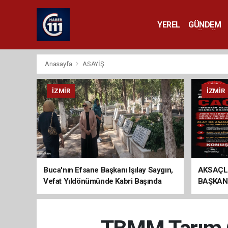
YEREL
GÜNDEM
YAŞAM
KÜLTÜR 
Anasayfa
ASAYİŞ
İZMIR
İZMIR
Buca'nın Efsane Başkanı Işılay Saygın,
AKSAÇL
Vefat Yıldönümünde Kabri Başında
BAŞKAN
Anıldı
ÇAĞRI