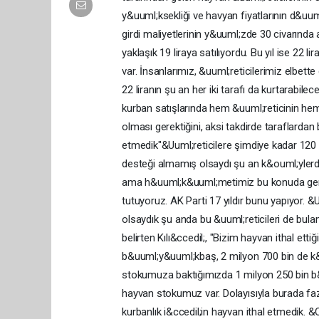
y&uuml;ksekliği ve havyan fiyatlarının d&uum
girdi maliyetlerinin y&uuml;zde 30 civarında a
yaklaşık 19 liraya satılıyordu. Bu yıl ise 22 l
var. İnsanlarımız, &uuml;reticilerimiz elbette
22 liranın şu an her iki tarafı da kurtarabile
kurban satışlarında hem &uuml;reticinin hem
olması gerektiğini, aksi takdirde taraflardan 
etmedik"&Uuml;reticilere şimdiye kadar 120 mil
desteği almamış olsaydı şu an k&ouml;ylerde 
ama h&uuml;k&uuml;metimiz bu konuda gereke
tutuyoruz. AK Parti 17 yıldır bunu yapıyor. 
olsaydık şu anda bu &uuml;reticileri de bulam
belirten Kılı&ccedil;, "Bizim hayvan ithal et
b&uuml;y&uuml;kbaş, 2 milyon 700 bin de k
stokumuza baktığımızda 1 milyon 250 bin 
hayvan stokumuz var. Dolayısıyla burada fazl
kurbanlık i&ccedil;in hayvan ithal etmedik. &O