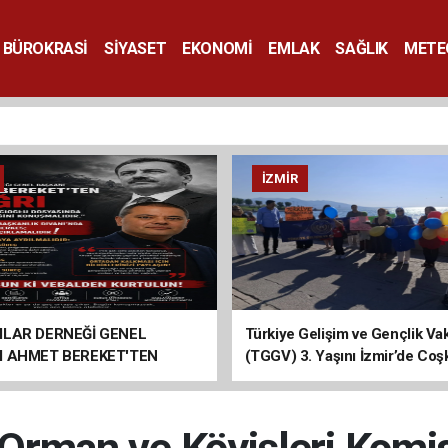
BÜROKRASİ
SİYASET
EKONOMİ
EMLAK
SAĞLIK
METE
SANAT
İZMIR
ILAR DERNEĞİ GENEL
Türkiye Gelişim ve Gençlik Vak
I AHMET BEREKET'TEN
(TGGV) 3. Yaşını İzmir’de Coş
Kutladı