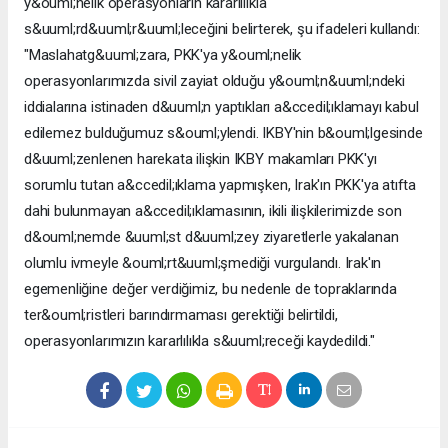
y&ouml;nelik operasyonların kararlılıkla
s&uuml;rd&uuml;r&uuml;leceğini belirterek, şu ifadeleri kullandı:
"Maslahatg&uuml;zara, PKK'ya y&ouml;nelik
operasyonlarımızda sivil zayiat olduğu y&ouml;n&uuml;ndeki
iddialarına istinaden d&uuml;n yaptıkları a&ccedil;ıklamayı kabul
edilemez bulduğumuz s&ouml;ylendi. IKBY'nin b&ouml;lgesinde
d&uuml;zenlenen harekata ilişkin IKBY makamları PKK'yı
sorumlu tutan a&ccedil;ıklama yapmışken, Irak'ın PKK'ya atıfta
dahi bulunmayan a&ccedil;ıklamasının, ikili ilişkilerimizde son
d&ouml;nemde &uuml;st d&uuml;zey ziyaretlerle yakalanan
olumlu ivmeyle &ouml;rt&uuml;şmediği vurgulandı. Irak'ın
egemenliğine değer verdiğimiz, bu nedenle de topraklarında
ter&ouml;ristleri barındırmaması gerektiği belirtildi,
operasyonlarımızın kararlılıkla s&uuml;receği kaydedildi."