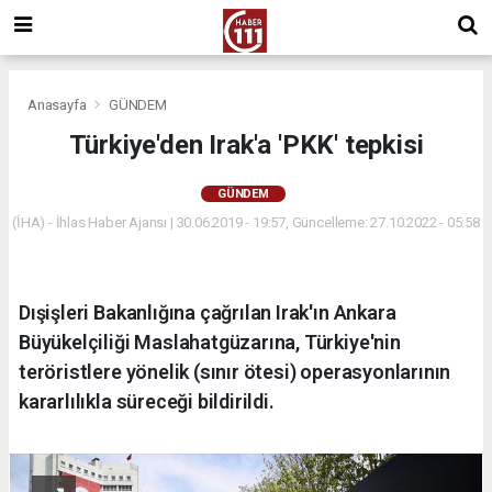
Anasayfa
GÜNDEM
Türkiye'den Irak'a 'PKK' tepkisi
GÜNDEM
(İHA) - İhlas Haber Ajansı | 30.06.2019 - 19:57, Güncelleme: 27.10.2022 - 05:58
Dışişleri Bakanlığına çağrılan Irak'ın Ankara
Büyükelçiliği Maslahatgüzarına, Türkiye'nin
teröristlere yönelik (sınır ötesi) operasyonlarının
kararlılıkla süreceği bildirildi.