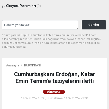
Okuyucu Yorumları
(0)
Gönder
Yorum yazarak Topluluk Kuralları’nı kabul etmiş bulunuyor ve haber111.com
sitesine yaptığınız yorumunuzla ilgili doğrudan veya dolaylı tüm sorumluluğu tek
başınıza üstleniyorsunuz. Yazılan tüm yorumlardan site yönetimi hiçbir şekilde
sorumlu tutulamaz.
Anasayfa
BÜROKRASİ
Cumhurbaşkanı Erdoğan, Katar
Emiri Temim'e taziyelerini iletti
BÜROKRASİ
14.07.2026 - 18:00, Güncelleme: 14.07.2026 - 22:02