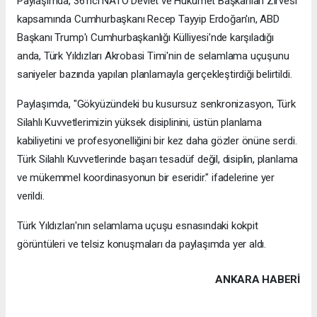
Paylaşımda, 36'ncı NATO Devlet ve Hükümet Başkanları Zirvesi
kapsamında Cumhurbaşkanı Recep Tayyip Erdoğan'ın, ABD
Başkanı Trump'ı Cumhurbaşkanlığı Külliyesi'nde karşıladığı
anda, Türk Yıldızları Akrobasi Timi'nin de selamlama uçuşunu
saniyeler bazında yapılan planlamayla gerçekleştirdiği belirtildi.
Paylaşımda, "Gökyüzündeki bu kusursuz senkronizasyon, Türk
Silahlı Kuvvetlerimizin yüksek disiplinini, üstün planlama
kabiliyetini ve profesyonelliğini bir kez daha gözler önüne serdi.
Türk Silahlı Kuvvetlerinde başarı tesadüf değil, disiplin, planlama
ve mükemmel koordinasyonun bir eseridir." ifadelerine yer
verildi.
Türk Yıldızları'nın selamlama uçuşu esnasındaki kokpit
görüntüleri ve telsiz konuşmaları da paylaşımda yer aldı.
ANKARA HABERİ