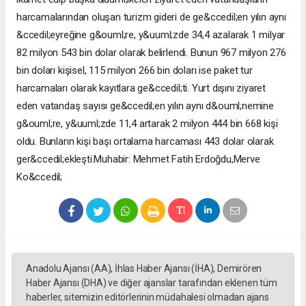
harcamalarından oluşan turizm gideri de ge&ccedil;en yılın aynı
&ccedil;eyreğine g&ouml;re, y&uuml;zde 34,4 azalarak 1 milyar
82 milyon 543 bin dolar olarak belirlendi. Bunun 967 milyon 276
bin doları kişisel, 115 milyon 266 bin doları ise paket tur
harcamaları olarak kayıtlara ge&ccedil;ti. Yurt dışını ziyaret
eden vatandaş sayısı ge&ccedil;en yılın aynı d&ouml;nemine
g&ouml;re, y&uuml;zde 11,4 artarak 2 milyon 444 bin 668 kişi
oldu. Bunların kişi başı ortalama harcaması 443 dolar olarak
ger&ccedil;ekleşti.Muhabir: Mehmet Fatih Erdoğdu,Merve
Ko&ccedil;
Anadolu Ajansı (AA), İhlas Haber Ajansı (İHA), Demirören
Haber Ajansı (DHA) ve diğer ajanslar tarafından eklenen tüm
haberler, sitemizin editörlerinin müdahalesi olmadan ajans