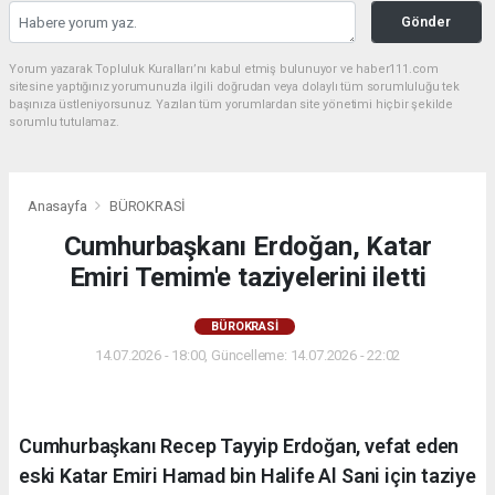
Gönder
Yorum yazarak Topluluk Kuralları’nı kabul etmiş bulunuyor ve haber111.com
sitesine yaptığınız yorumunuzla ilgili doğrudan veya dolaylı tüm sorumluluğu tek
başınıza üstleniyorsunuz. Yazılan tüm yorumlardan site yönetimi hiçbir şekilde
sorumlu tutulamaz.
Anasayfa
BÜROKRASİ
Cumhurbaşkanı Erdoğan, Katar
Emiri Temim'e taziyelerini iletti
BÜROKRASİ
14.07.2026 - 18:00, Güncelleme: 14.07.2026 - 22:02
Cumhurbaşkanı Recep Tayyip Erdoğan, vefat eden
eski Katar Emiri Hamad bin Halife Al Sani için taziye