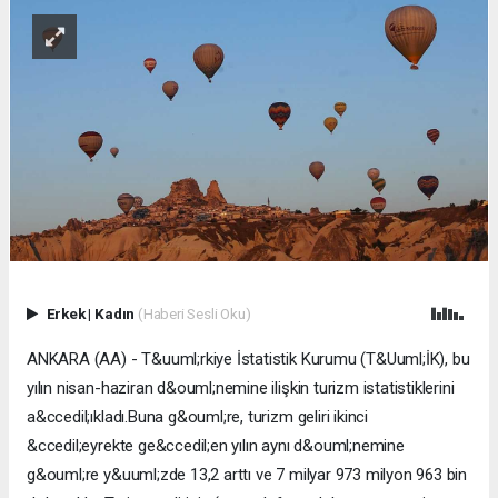
Erkek
|
Kadın
(Haberi Sesli Oku)
ANKARA (AA) - T&uuml;rkiye İstatistik Kurumu (T&Uuml;İK), bu
yılın nisan-haziran d&ouml;nemine ilişkin turizm istatistiklerini
a&ccedil;ıkladı.Buna g&ouml;re, turizm geliri ikinci
&ccedil;eyrekte ge&ccedil;en yılın aynı d&ouml;nemine
g&ouml;re y&uuml;zde 13,2 arttı ve 7 milyar 973 milyon 963 bin