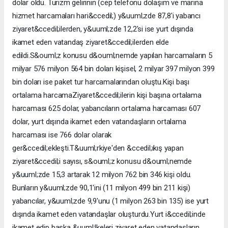
dolar oldu. Turizm gelirinin (cep telefonu dolaşım ve marina
hizmet harcamaları hari&ccedil;) y&uuml;zde 87,8'i yabancı
ziyaret&ccedil;ilerden, y&uuml;zde 12,2'si ise yurt dışında
ikamet eden vatandaş ziyaret&ccedil;ilerden elde
edildi.S&ouml;z konusu d&ouml;nemde yapılan harcamaların 5
milyar 576 milyon 564 bin doları kişisel, 2 milyar 397 milyon 399
bin doları ise paket tur harcamalarından oluştu.Kişi başı
ortalama harcamaZiyaret&ccedil;ilerin kişi başına ortalama
harcaması 625 dolar, yabancıların ortalama harcaması 607
dolar, yurt dışında ikamet eden vatandaşların ortalama
harcaması ise 766 dolar olarak
ger&ccedil;ekleşti.T&uuml;rkiye'den &ccedil;ıkış yapan
ziyaret&ccedil;i sayısı, s&ouml;z konusu d&ouml;nemde
y&uuml;zde 15,3 artarak 12 milyon 762 bin 346 kişi oldu.
Bunların y&uuml;zde 90,1'ini (11 milyon 499 bin 211 kişi)
yabancılar, y&uuml;zde 9,9'unu (1 milyon 263 bin 135) ise yurt
dışında ikamet eden vatandaşlar oluşturdu.Yurt i&ccedil;inde
ikamet edip başka &uuml;lkeleri ziyaret eden vatandaşların