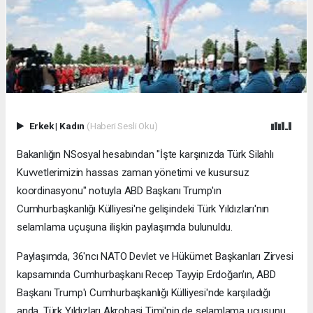
Erkek
|
Kadın
(Haberi Sesli Oku)
Bakanlığın NSosyal hesabından "İşte karşınızda Türk Silahlı
Kuvvetlerimizin hassas zaman yönetimi ve kusursuz
koordinasyonu" notuyla ABD Başkanı Trump'ın
Cumhurbaşkanlığı Külliyesi'ne gelişindeki Türk Yıldızları'nın
selamlama uçuşuna ilişkin paylaşımda bulunuldu.
Paylaşımda, 36'ncı NATO Devlet ve Hükümet Başkanları Zirvesi
kapsamında Cumhurbaşkanı Recep Tayyip Erdoğan'ın, ABD
Başkanı Trump'ı Cumhurbaşkanlığı Külliyesi'nde karşıladığı
anda, Türk Yıldızları Akrobasi Timi'nin de selamlama uçuşunu