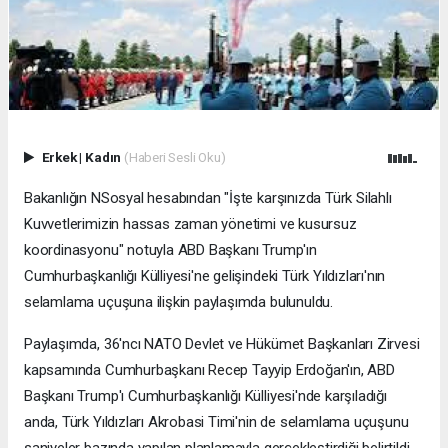
Erkek
|
Kadın
(Haberi Sesli Oku)
Bakanlığın NSosyal hesabından "İşte karşınızda Türk Silahlı
Kuvvetlerimizin hassas zaman yönetimi ve kusursuz
koordinasyonu" notuyla ABD Başkanı Trump'ın
Cumhurbaşkanlığı Külliyesi'ne gelişindeki Türk Yıldızları'nın
selamlama uçuşuna ilişkin paylaşımda bulunuldu.
Paylaşımda, 36'ncı NATO Devlet ve Hükümet Başkanları Zirvesi
kapsamında Cumhurbaşkanı Recep Tayyip Erdoğan'ın, ABD
Başkanı Trump'ı Cumhurbaşkanlığı Külliyesi'nde karşıladığı
anda, Türk Yıldızları Akrobasi Timi'nin de selamlama uçuşunu
saniyeler bazında yapılan planlamayla gerçekleştirdiği belirtildi.