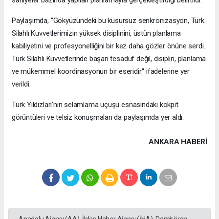
Paylaşımda, "Gökyüzündeki bu kusursuz senkronizasyon, Türk
Silahlı Kuvvetlerimizin yüksek disiplinini, üstün planlama
kabiliyetini ve profesyonelliğini bir kez daha gözler önüne serdi.
Türk Silahlı Kuvvetlerinde başarı tesadüf değil, disiplin, planlama
ve mükemmel koordinasyonun bir eseridir." ifadelerine yer
verildi.
Türk Yıldızları'nın selamlama uçuşu esnasındaki kokpit
görüntüleri ve telsiz konuşmaları da paylaşımda yer aldı.
ANKARA HABERİ
Anadolu Ajansı (AA), İhlas Haber Ajansı (İHA), Demirören