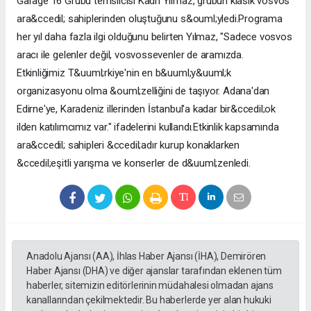
Garage 16 Grubu temsilcisi Kadri Yılmaz, grubun klasik vosvos
ara&ccedil; sahiplerinden oluştuğunu s&ouml;yledi.Programa
her yıl daha fazla ilgi olduğunu belirten Yılmaz, "Sadece vosvos
aracı ile gelenler değil, vosvossevenler de aramızda.
Etkinliğimiz T&uuml;rkiye'nin en b&uuml;y&uuml;k
organizasyonu olma &ouml;zelliğini de taşıyor. Adana'dan
Edirne'ye, Karadeniz illerinden İstanbul'a kadar bir&ccedil;ok
ilden katılımcımız var." ifadelerini kullandı.Etkinlik kapsamında
ara&ccedil; sahipleri &ccedil;adır kurup konaklarken
&ccedil;eşitli yarışma ve konserler de d&uuml;zenledi.
Anadolu Ajansı (AA), İhlas Haber Ajansı (İHA), Demirören
Haber Ajansı (DHA) ve diğer ajanslar tarafından eklenen tüm
haberler, sitemizin editörlerinin müdahalesi olmadan ajans
kanallarından çekilmektedir. Bu haberlerde yer alan hukuki