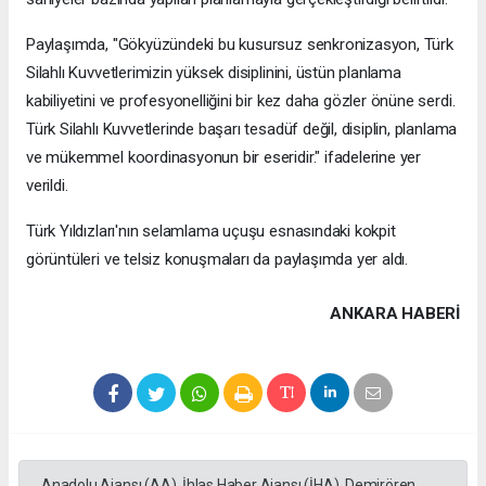
Paylaşımda, "Gökyüzündeki bu kusursuz senkronizasyon, Türk
Silahlı Kuvvetlerimizin yüksek disiplinini, üstün planlama
kabiliyetini ve profesyonelliğini bir kez daha gözler önüne serdi.
Türk Silahlı Kuvvetlerinde başarı tesadüf değil, disiplin, planlama
ve mükemmel koordinasyonun bir eseridir." ifadelerine yer
verildi.
Türk Yıldızları'nın selamlama uçuşu esnasındaki kokpit
görüntüleri ve telsiz konuşmaları da paylaşımda yer aldı.
ANKARA HABERİ
Anadolu Ajansı (AA), İhlas Haber Ajansı (İHA), Demirören