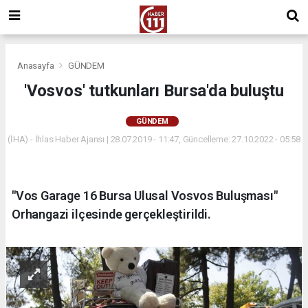
Anasayfa
GÜNDEM
'Vosvos' tutkunları Bursa'da buluştu
GÜNDEM
(İHA) - İhlas Haber Ajansı | 28.07.2019 - 11:47, Güncelleme: 27.10.2022 - 05:58
"Vos Garage 16 Bursa Ulusal Vosvos Buluşması"
Orhangazi ilçesinde gerçekleştirildi.