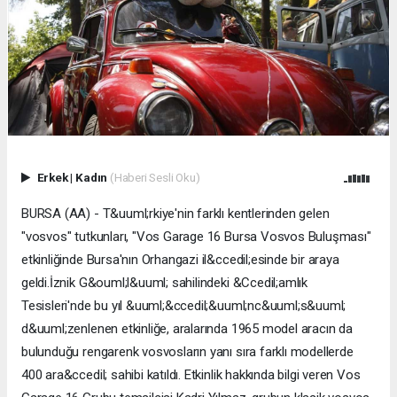
Erkek
|
Kadın
(Haberi Sesli Oku)
BURSA (AA) - T&uuml;rkiye'nin farklı kentlerinden gelen
"vosvos" tutkunları, "Vos Garage 16 Bursa Vosvos Buluşması"
etkinliğinde Bursa'nın Orhangazi il&ccedil;esinde bir araya
geldi.İznik G&ouml;l&uuml; sahilindeki &Ccedil;amlık
Tesisleri'nde bu yıl &uuml;&ccedil;&uuml;nc&uuml;s&uuml;
d&uuml;zenlenen etkinliğe, aralarında 1965 model aracın da
bulunduğu rengarenk vosvosların yanı sıra farklı modellerde
400 ara&ccedil; sahibi katıldı. Etkinlik hakkında bilgi veren Vos