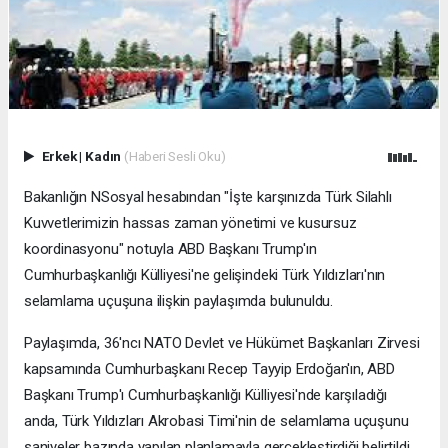
Erkek
|
Kadın
(Haberi Sesli Oku)
Bakanlığın NSosyal hesabından "İşte karşınızda Türk Silahlı
Kuvvetlerimizin hassas zaman yönetimi ve kusursuz
koordinasyonu" notuyla ABD Başkanı Trump'ın
Cumhurbaşkanlığı Külliyesi'ne gelişindeki Türk Yıldızları'nın
selamlama uçuşuna ilişkin paylaşımda bulunuldu.
Paylaşımda, 36'ncı NATO Devlet ve Hükümet Başkanları Zirvesi
kapsamında Cumhurbaşkanı Recep Tayyip Erdoğan'ın, ABD
Başkanı Trump'ı Cumhurbaşkanlığı Külliyesi'nde karşıladığı
anda, Türk Yıldızları Akrobasi Timi'nin de selamlama uçuşunu
saniyeler bazında yapılan planlamayla gerçekleştirdiği belirtildi.