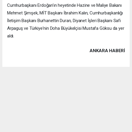
Cumhurbaşkanı Erdoğan'ın heyetinde Hazine ve Maliye Bakanı
Mehmet Şimşek, MİT Başkanı İbrahim Kalın, Cumhurbaşkanlığı
İletişim Başkanı Burhanettin Duran, Diyanet İşleri Başkanı Safi
Arpaguş ve Türkiye'nin Doha Büyükelçisi Mustafa Göksu da yer
aldı.
ANKARA HABERİ
Anadolu Ajansı (AA), İhlas Haber Ajansı (İHA), Demirören
Haber Ajansı (DHA) ve diğer ajanslar tarafından eklenen tüm
haberler, sitemizin editörlerinin müdahalesi olmadan ajans
kanallarından çekilmektedir. Bu haberlerde yer alan hukuki
muhataplar haberi geçen ajanslar olup sitemizin hiç bir
editörü sorumlu tutulamaz...