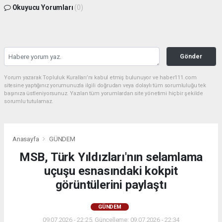
Okuyucu Yorumları
(0)
Gönder
Yorum yazarak Topluluk Kuralları’nı kabul etmiş bulunuyor ve haber111.com
sitesine yaptığınız yorumunuzla ilgili doğrudan veya dolaylı tüm sorumluluğu tek
başınıza üstleniyorsunuz. Yazılan tüm yorumlardan site yönetimi hiçbir şekilde
sorumlu tutulamaz.
Anasayfa
GÜNDEM
MSB, Türk Yıldızları'nın selamlama
uçuşu esnasındaki kokpit
görüntülerini paylaştı
GÜNDEM
09.07.2026 - 22:25, Güncelleme: 09.07.2026 - 22:34