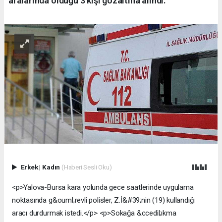
aralarında olduğu 3 kişi gözaltına alındı.
Erkek
|
Kadın
(Haberi Sesli Oku)
<p>Yalova-Bursa kara yolunda gece saatlerinde uygulama
noktasında g&ouml;revli polisler, Z.İ&#39;nin (19) kullandığı
aracı durdurmak istedi.</p> <p>Sokağa &ccedil;ıkma