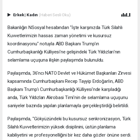
Erkek
|
Kadın
(Haberi Sesli Oku)
Bakanlığın NSosyal hesabından "İşte karşınızda Türk Silahlı
Kuvvetlerimizin hassas zaman yönetimi ve kusursuz
koordinasyonu" notuyla ABD Başkanı Trump'ın
Cumhurbaşkanlığı Külliyesi'ne gelişindeki Türk Yıldızları'nın
selamlama uçuşuna ilişkin paylaşımda bulunuldu.
Paylaşımda, 36'ncı NATO Devlet ve Hükümet Başkanları Zirvesi
kapsamında Cumhurbaşkanı Recep Tayyip Erdoğan'ın, ABD
Başkanı Trump'ı Cumhurbaşkanlığı Külliyesi'nde karşıladığı
anda, Türk Yıldızları Akrobasi Timi'nin de selamlama uçuşunu
saniyeler bazında yapılan planlamayla gerçekleştirdiği belirtildi.
Paylaşımda, "Gökyüzündeki bu kusursuz senkronizasyon, Türk
Silahlı Kuvvetlerimizin yüksek disiplinini, üstün planlama
kabiliyetini ve profesyonelliğini bir kez daha gözler önüne serdi.