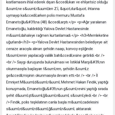
kısıtlamasını ihlal ederek dışarı &ccedil;ıkan ve ehliyetsiz olduğu
&ouml;ne s&uuml;r&uuml;len Z.İ, &quot;dur&quot; ihtarına
uymayıp ka&ccedil;arken polis memuru Mustafa
Emanetoğlu&#39;na (48) &ccedil;arptı.</p> <p>Ağır yaralanan
Emanetoğlu, kaldırıldığı Yalova Devlet Hastanesinde
m&uuml;dahaleye rağmen kurtarılamadı.</p> <h3>Memleketine
uğurlandı</h3> <p>Yalova Devlet Hastanesinden belediyeye ait
cenaze aracıyla alınan şehidin naaşı, konvoy eşliğinde
t&ouml;renin yapılacağı valilik bah&ccedil;esine getirildi.<br />
<br /> Saygı duruşunda bulunulması ve İstiklal Marşı&#39;nın
okunmasıyla başlayan t&ouml;ren, şehidin &ouml;z
ge&ccedil;mişinin okunmasıyla devam etti.<br /> <br /> İl
Emniyet M&uuml;d&uuml;r&uuml; Mehmet Hakan Fındık, yaptığı
konuşmada, Emanetoğlu&#39;nun g&ouml;revini yaptığı sırada
şehit d&uuml;şt&uuml;ğ&uuml;n&uuml; s&ouml;yledi.<br /> <br
/> Fındık, polis teşkilatının canla başla m&uuml;cadelesini
s&uuml;rd&uuml;rd&uuml;ğ&uuml;n&uuml; aktararak