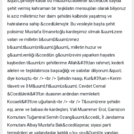
&quot;Şimdiye kadar bu m&uuml;cadelede &ccedil;ok sayıda
şehit vermiş kahraman bir teşkilatın mensupları olarak biliyoruz
ki aziz milletimiz her daim şehidini kalbinde yaşatmış ve
hatıralarına sahip &ccedil;ıkmıştır. Bu vesileyle başta şehit
polisimiz Mustafa Emanetoğlu kardeşimiz olmak &uuml;zere
vatan ve milletin b&ouml;l&uuml;nmez
b&uuml;t&uuml;nl&uuml;ğ&uuml;, milletin huzur ve
g&uuml;venliği i&ccedil;in g&ouml;revini yaparken hayatını
kaybeden t&uuml;m şehitlerime Allah&#39;tan rahmet, kederli
aileleri ve teşkilatımıza başsağlığı ve sabırlar diliyorum.&quot;
diye konuştu.<br /> <br /> Şehidin naaşı, Kur&#39;an-ı Kerim
tilaveti ve İl M&uuml;ft&uuml;s&uuml; Cevdet Cemal
&Ccedil;ıkrık&#39;ın duasının ardından memleketi
Kocaeli&#39;ne uğurlandı.<br /> <br /> T&ouml;rene şehidin
eşi, anne ve babası ile kardeşleri, Vali Muammer Erol, Garnizon
Komutanı Tuğamiral Semih Ozang&uuml;&ccedil;, İl Jandarma
Komutanı Albay Mustafa Bak&ccedil;epınar, siyasi parti
temsilcileri ve vatandaşlar katıldı.</p> <p>&Ouml;te yandan,