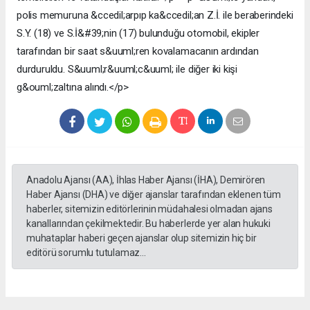
polis memuruna &ccedil;arpıp ka&ccedil;an Z.İ. ile beraberindeki
S.Y. (18) ve S.İ&#39;nin (17) bulunduğu otomobil, ekipler
tarafından bir saat s&uuml;ren kovalamacanın ardından
durduruldu. S&uuml;r&uuml;c&uuml; ile diğer iki kişi
g&ouml;zaltına alındı.</p>
Anadolu Ajansı (AA), İhlas Haber Ajansı (İHA), Demirören
Haber Ajansı (DHA) ve diğer ajanslar tarafından eklenen tüm
haberler, sitemizin editörlerinin müdahalesi olmadan ajans
kanallarından çekilmektedir. Bu haberlerde yer alan hukuki
muhataplar haberi geçen ajanslar olup sitemizin hiç bir
editörü sorumlu tutulamaz...