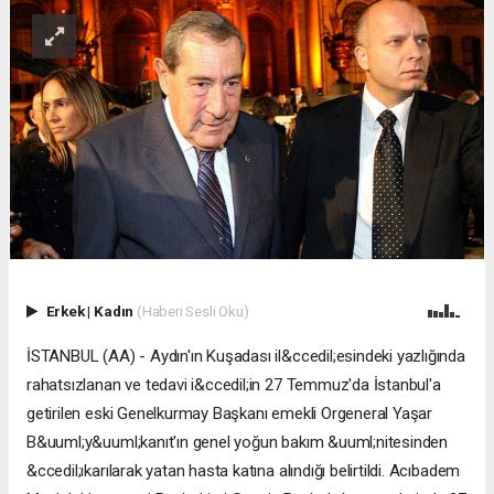
Erkek
|
Kadın
(Haberi Sesli Oku)
İSTANBUL (AA) - Aydın'ın Kuşadası il&ccedil;esindeki yazlığında
rahatsızlanan ve tedavi i&ccedil;in 27 Temmuz'da İstanbul'a
getirilen eski Genelkurmay Başkanı emekli Orgeneral Yaşar
B&uuml;y&uuml;kanıt'ın genel yoğun bakım &uuml;nitesinden
&ccedil;ıkarılarak yatan hasta katına alındığı belirtildi. Acıbadem