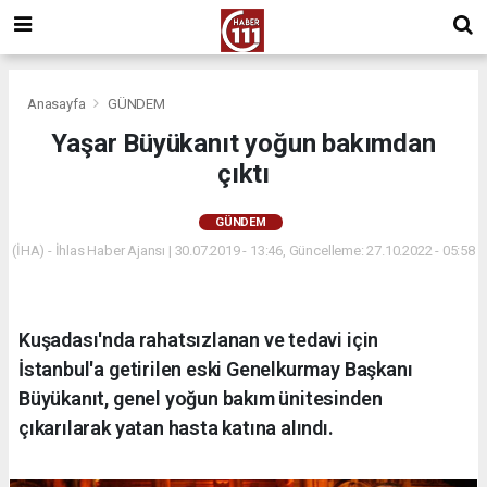
Anasayfa
GÜNDEM
Yaşar Büyükanıt yoğun bakımdan
çıktı
GÜNDEM
(İHA) - İhlas Haber Ajansı | 30.07.2019 - 13:46, Güncelleme: 27.10.2022 - 05:58
Kuşadası'nda rahatsızlanan ve tedavi için
İstanbul'a getirilen eski Genelkurmay Başkanı
Büyükanıt, genel yoğun bakım ünitesinden
çıkarılarak yatan hasta katına alındı.