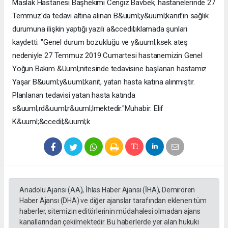
Maslak Hastanesi Başhekimi Cengiz Bavbek, hastanelerinde 27
Temmuz'da tedavi altına alınan B&uuml;y&uuml;kanıt'ın sağlık
durumuna ilişkin yaptığı yazılı a&ccedil;ıklamada şunları
kaydetti: "Genel durum bozukluğu ve y&uuml;ksek ateş
nedeniyle 27 Temmuz 2019 Cumartesi hastanemizin Genel
Yoğun Bakım &Uuml;nitesinde tedavisine başlanan hastamız
Yaşar B&uuml;y&uuml;kanıt, yatan hasta katına alınmıştır.
Planlanan tedavisi yatan hasta katında
s&uuml;rd&uuml;r&uuml;lmektedir."Muhabir: Elif
K&uuml;&ccedil;&uuml;k
Anadolu Ajansı (AA), İhlas Haber Ajansı (İHA), Demirören
Haber Ajansı (DHA) ve diğer ajanslar tarafından eklenen tüm
haberler, sitemizin editörlerinin müdahalesi olmadan ajans
kanallarından çekilmektedir. Bu haberlerde yer alan hukuki