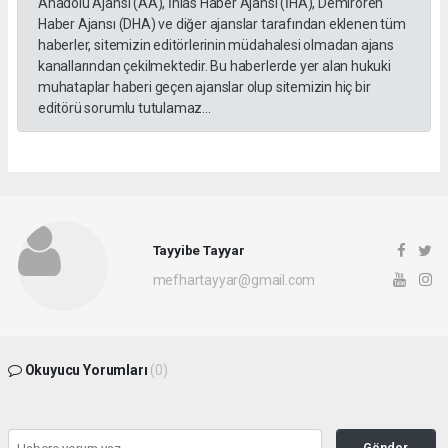
Anadolu Ajansı (AA), İhlas Haber Ajansı (İHA), Demirören
Haber Ajansı (DHA) ve diğer ajanslar tarafından eklenen tüm
haberler, sitemizin editörlerinin müdahalesi olmadan ajans
kanallarından çekilmektedir. Bu haberlerde yer alan hukuki
muhataplar haberi geçen ajanslar olup sitemizin hiç bir
editörü sorumlu tutulamaz...
Tayyibe Tayyar
mefhartayyar@gmail.com
Okuyucu Yorumları
(0)
Gönder