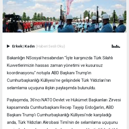
Erkek
|
Kadın
(Haberi Sesli Oku)
Bakanlığın NSosyal hesabından "İşte karşınızda Türk Silahlı
Kuvvetlerimizin hassas zaman yönetimi ve kusursuz
koordinasyonu" notuyla ABD Başkanı Trump'ın
Cumhurbaşkanlığı Külliyesi'ne gelişindeki Türk Yıldızları'nın
selamlama uçuşuna ilişkin paylaşımda bulunuldu.
Paylaşımda, 36'ncı NATO Devlet ve Hükümet Başkanları Zirvesi
kapsamında Cumhurbaşkanı Recep Tayyip Erdoğan'ın, ABD
Başkanı Trump'ı Cumhurbaşkanlığı Külliyesi'nde karşıladığı
anda, Türk Yıldızları Akrobasi Timi'nin de selamlama uçuşunu