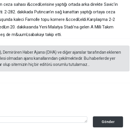
in ceza sahası i&ccedil;erisine yaptığı ortada arka direkte Savic'in
ti: 2-282. dakikada Putincan'ın sağ kanattan yaptığı ortaya ceza
uruşunda kaleci Farnolle topu kornere &ccedil;eldi.Karşılaşma 2-2
il;ın 20. dakikasında Yeni Malatya Stadı'na gelen A Milli Takım
eş de m&uuml;sabakayı takip etti.
), Demirören Haber Ajansı (DHA) ve diğer ajanslar tarafından eklenen
lesi olmadan ajans kanallarından çekilmektedir. Bu haberlerde yer
 olup sitemizin hiç bir editörü sorumlu tutulamaz...
Gönder