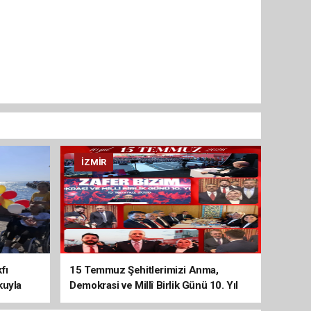
İZMIR
fı
15 Temmuz Şehitlerimizi Anma,
kuyla
Demokrasi ve Millî Birlik Günü 10. Yıl
Programına Yoğun Katılım