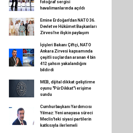
fotoğraf sergisi
havalimanlarında açıldı
Emine Erdoğan'dan NATO 36.
Devlet ve Hükümet Başkanları
Zirvesi'ne ilişkin paylaşım
İçişleri Bakanı Çiftçi, NATO
Ankara Zirvesi kapsamında
çeşitli suçlardan aranan 4 bin
412 şahsın yakalandığını
bildirdi
MEB, dijital dikkat geliştirme
oyunu "PürDikkat"i erişime
sundu
Cumhurbaşkanı Yardımcısı
Yılmaz: Yeni anayasa süreci
Meclis'teki siyasi partilerin
katkısıyla ilerlemeli