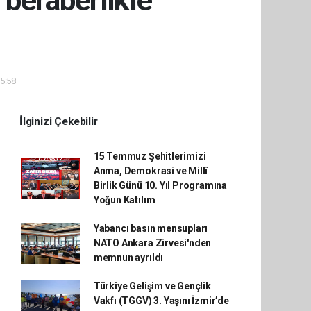
beraberlikle
05:58
İlginizi Çekebilir
15 Temmuz Şehitlerimizi
Anma, Demokrasi ve Millî
Birlik Günü 10. Yıl Programına
Yoğun Katılım
Yabancı basın mensupları
NATO Ankara Zirvesi'nden
memnun ayrıldı
Türkiye Gelişim ve Gençlik
Vakfı (TGGV) 3. Yaşını İzmir’de