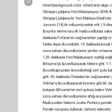
inherit;background-color: inherit;text-alig
Olimpija Ljubljana Yeni Malatyaspor, UEFA A
Olimpija Ljubljana ile Yeni Malatya Stadı'nda
Jurcevic (14) ile m&uuml;cadele etti. ( Volk
&ouml;n eleme turu ilk ma&ccedil;ında sahası
dakikada Fofana'nın sağ kanattan yaptığı or
farkla dışarı &ccedil;ıktı. 13. dakikada konu
ceza sahası i&ccedil;erisine yerden ortasına
1.20. dakikada Yeni Malatyaspor eşitliği sa
Bifouma'ya &ccedil;arparak filelere gitti: 1-
&ccedil;aprazdan &ccedil;ektiği sert şutu kal
gitti. 45. dakikada Chebake'nin sağ kanatan 
Vidmar'a &ccedil;arparak kornere gitti.60. d
buluşan Bifouma'nın sert şutunu kaleci Vidm
ceza sahası i&ccedil;erisine attığı ara pası
Ma&ccedil;ın hakemi Joaho Pinheiro penaltı k
Penaltı vuruşunu kullanan Jahovic kalecinin