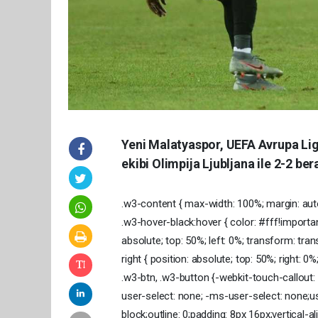
Yeni Malatyaspor, UEFA Avrupa Lig
ekibi Olimpija Ljubljana ile 2-2 ber
.w3-content { max-width: 100%; margin: auto;}
.w3-hover-black:hover { color: #fff!importan
absolute; top: 50%; left: 0%; transform: tr
right { position: absolute; top: 50%; right:
.w3-btn, .w3-button {-webkit-touch-callout
user-select: none; -ms-user-select: none;use
block;outline: 0;padding: 8px 16px;vertical-a