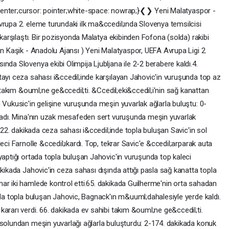
n: center;cursor: pointer;white-space: nowrap;}❮❯ Yeni Malatyaspor -
vrupa 2. eleme turundaki ilk ma&ccedil;ında Slovenya temsilcisi
 karşılaştı. Bir pozisyonda Malatya ekibinden Fofona (solda) rakibi
an Kaşik - Anadolu Ajansı ) Yeni Malatyaspor, UEFA Avrupa Ligi 2.
nda Slovenya ekibi Olimpija Ljubljana ile 2-2 berabere kaldı.4.
tayı ceza sahası i&ccedil;inde karşılayan Jahovic'in vuruşunda top az
k takım &ouml;ne ge&ccedil;ti. &Ccedil;eki&ccedil;i'nin sağ kanattan
 Vukusic'in gelişine vuruşunda meşin yuvarlak ağlarla buluştu: 0-
ğladı. Mina'nın uzak mesafeden sert vuruşunda meşin yuvarlak
1.22. dakikada ceza sahası i&ccedil;inde topla buluşan Savic'in sol
eci Farnolle &ccedil;ıkardı. Top, tekrar Savic'e &ccedil;arparak auta
yaptığı ortada topla buluşan Jahovic'in vuruşunda top kaleci
akikada Jahovic'in ceza sahası dışında attığı pasla sağ kanatta topla
ar iki hamlede kontrol etti.65. dakikada Guilherme'nin orta sahadan
nda topla buluşan Jahovic, Bagnack'ın m&uuml;dahalesiyle yerde kaldı.
ararı verdi. 66. dakikada ev sahibi takım &ouml;ne ge&ccedil;ti.
 solundan meşin yuvarlağı ağlarla buluşturdu: 2-174. dakikada konuk