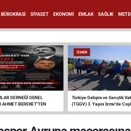
BÜROKRASİ
SİYASET
EKONOMİ
EMLAK
SAĞLIK
METE
SANAT
İZMIR
ILAR DERNEĞİ GENEL
Türkiye Gelişim ve Gençlik Vak
I AHMET BEREKET'TEN
(TGGV) 3. Yaşını İzmir’de Coş
Kutladı