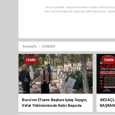
Yorum yazarak Topluluk Kuralları’nı kabul etmiş bulun
tüm sorumluluğu tek başınıza üstleniyorsunuz. Yazıla
Anasayfa
GÜNDEM
İZMIR
İZMIR
Buca'nın Efsane Başkanı Işılay Saygın,
AKSAÇL
Vefat Yıldönümünde Kabri Başında
BAŞKAN
Anıldı
ÇAĞRI