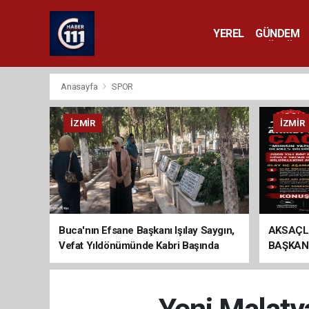
YEREL
GÜNDEM
YAŞAM
KÜLTÜR 
Anasayfa
SPOR
İZMIR
İZMIR
Buca'nın Efsane Başkanı Işılay Saygın,
AKSAÇL
Vefat Yıldönümünde Kabri Başında
BAŞKAN
Anıldı
ÇAĞRI