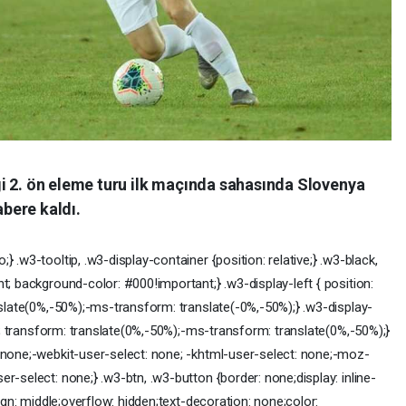
i 2. ön eleme turu ilk maçında sahasında Slovenya
abere kaldı.
 .w3-tooltip, .w3-display-container {position: relative;} .w3-black,
t; background-color: #000!important;} .w3-display-left { position:
anslate(0%,-50%);-ms-transform: translate(-0%,-50%);} .w3-display-
 0%; transform: translate(0%,-50%);-ms-transform: translate(0%,-50%);}
: none;-webkit-user-select: none; -khtml-user-select: none;-moz-
r-select: none;} .w3-btn, .w3-button {border: none;display: inline-
lign: middle;overflow: hidden;text-decoration: none;color: