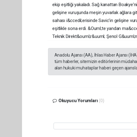
ekip eşitliği yakaladı. Sağ kanattan Boakye'n
gelişine vuruşunda meşin yuvarlak ağlara git
sahası i&ccedil;erisinde Savic'in gelişine v
eşitlikle sona erdi. &Ouml;te yandan ma&cced
Teknik Direkt&ouml;r&uuml; Şenol G&uuml;n
Anadolu Ajansı (AA), İhlas Haber Ajansı (İHA
tüm haberler, sitemizin editörlerinin müdaha
alan hukuki muhataplar haberi geçen ajanslar
Okuyucu Yorumları
(0)