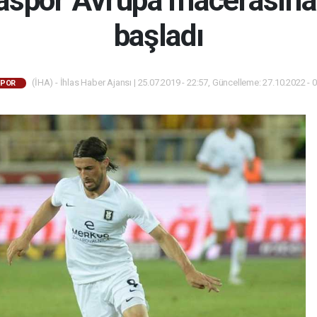
aspor Avrupa macerasına 
başladı
(İHA) - İhlas Haber Ajansı | 25.07.2019 - 22:57, Güncelleme: 27.10.2022 - 
POR