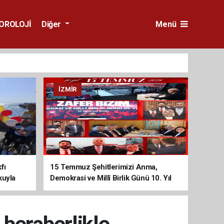
OROLOJİ
Diğer
Menü
İZMIR
fı
15 Temmuz Şehitlerimizi Anma,
kuyla
Demokrasi ve Millî Birlik Günü 10. Yıl
Programına Yoğun Katılım