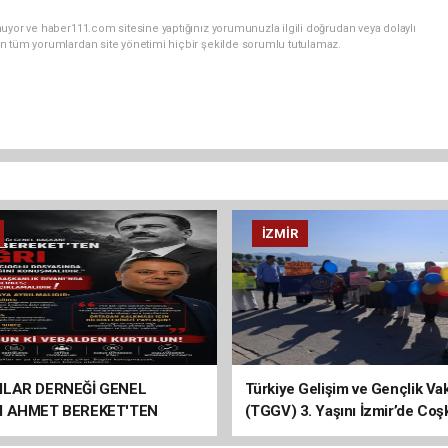
uyor ve haber111.com sitesine yaptığınız yorumunuzla ilgili doğrudan veya dolaylı
n tüm yorumlardan site yönetimi hiçbir şekilde sorumlu tutulamaz.
İZMIR
ILAR DERNEĞİ GENEL
Türkiye Gelişim ve Gençlik Vak
I AHMET BEREKET'TEN
(TGGV) 3. Yaşını İzmir’de Coş
Kutladı